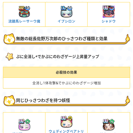
流鏑馬レーサーウ魔
イプシロン
シャドウ
無敵の総長佐野万次郎のひっさつわざ種類と効果
ぷに全消し+でかぷにのわざゲージ上昇量アップ
必殺技の効果
全消し1体攻撃&でかぷにのわざゲージ増加
同じひっさつわざを持つ妖怪
ウェディングベアトリ