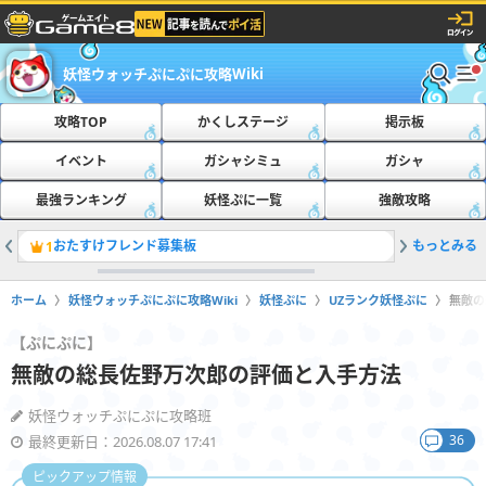
妖怪ウォッチぷにぷに攻略Wiki
攻略TOP
かくしステージ
掲示板
イベント
ガシャシミュ
ガシャ
最強ランキング
妖怪ぷに一覧
強敵攻略
おたすけフレンド募集板
もっとみる
ともだち
1
2
ホーム
妖怪ウォッチぷにぷに攻略Wiki
妖怪ぷに
UZランク妖怪ぷに
無敵の
【ぷにぷに】
無敵の総長佐野万次郎の評価と入手方法
妖怪ウォッチぷにぷに攻略班
36
最終更新日：2026.08.07 17:41
ピックアップ情報