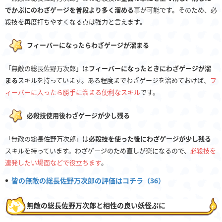
でかぷにのわざゲージを普段より多く溜める
事が可能です。そのため、必
殺技を再度打ちやすくなる点は強力と言えます。
フィーバーになったらわざゲージが溜まる
「無敵の総長佐野万次郎」は
フィーバーになったときにわざゲージが溜
まる
スキルを持っています。ある程度までわざゲージを溜めておけば、
フ
ィーバーに入ったら勝手に溜まる便利なスキル
です。
必殺技使用後わざゲージが少し残る
「無敵の総長佐野万次郎」は
必殺技を使った後にわざゲージが少し残る
スキルを持っています。わざゲージのため直しが楽になるので、
必殺技を
連発したい場面などで役立ちます
。
皆の無敵の総長佐野万次郎の評価はコチラ（36）
無敵の総長佐野万次郎と相性の良い妖怪ぷに