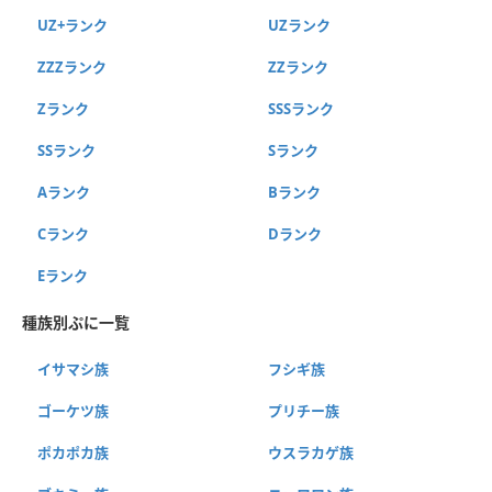
UZ+ランク
UZランク
ZZZランク
ZZランク
Zランク
SSSランク
SSランク
Sランク
Aランク
Bランク
Cランク
Dランク
Eランク
種族別ぷに一覧
イサマシ族
フシギ族
ゴーケツ族
プリチー族
ポカポカ族
ウスラカゲ族