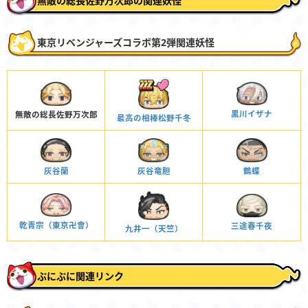
無敵の総長佐野万次郎の関連妖怪
東京リベンジャーズコラボ第2弾関連妖怪
黒川イザナ
無敵の総長佐野万次郎
最高の相棒松野千冬
灰谷蘭
灰谷竜胆
鶴蝶
乾青宗（東京卍會）
三途春千夜
九井一（天竺）
ぷにぷに関連リンク