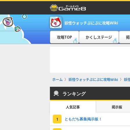
妖怪ウォッチぷにぷに攻略Wiki
攻略TOP
かくしステージ
掲
ホーム
妖怪ウォッチぷにぷに攻略Wiki
妖
ランキング
人気記事
掲示板
ともだち募集掲示板！
1