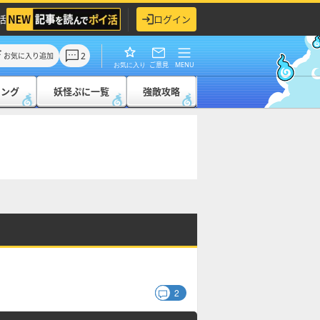
活
ログイン
2
お気に入り追加
ご意見
MENU
お気に入り
キング
妖怪ぷに一覧
強敵攻略
2