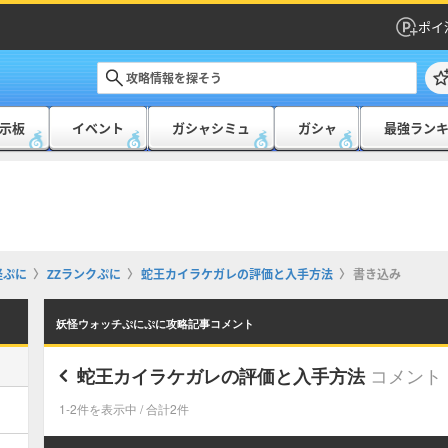
ポイ
示板
イベント
ガシャシミュ
ガシャ
最強ラン
怪ぷに
ZZランクぷに
蛇王カイラケガレの評価と入手方法
書き込み
妖怪ウォッチぷにぷに攻略記事コメント
コメント
蛇王カイラケガレの評価と入手方法
1-2件を表示中 / 合計2件