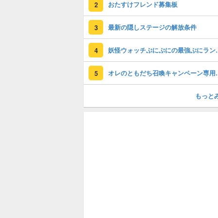
おたすけフレンド募集板
2
最新の隠しステージの解放条件
3
妖怪ウォッチぷに
4
オレのともだち
5
もっと