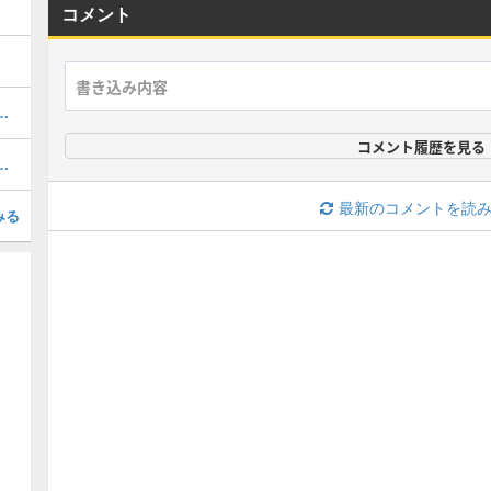
コメント
ぷにの最強ぷにランキング！
コメント履歴を見る
召喚キャンペーン専用掲示板
最新のコメントを読
みる