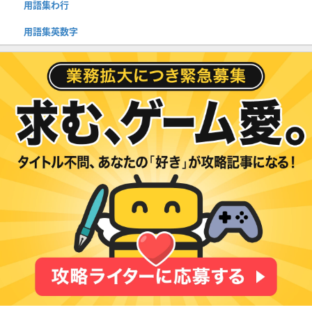
用語集わ行
用語集英数字