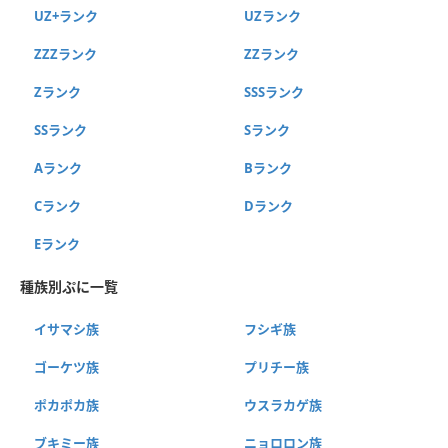
UZ+ランク
UZランク
ZZZランク
ZZランク
Zランク
SSSランク
SSランク
Sランク
Aランク
Bランク
Cランク
Dランク
Eランク
種族別ぷに一覧
イサマシ族
フシギ族
ゴーケツ族
プリチー族
ポカポカ族
ウスラカゲ族
ブキミー族
ニョロロン族