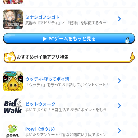
ミナシゴノシゴト
武器の『アビリティ』と『戦神』を駆使するターン制コマンドバトルRPG！
PCゲームをもっと見る
おすすめポイ活アプリ特集
ウッディ‐守ってポイ活
「ウッディ」を守ってお世話してポイントゲット！
ビットウォーク
歩いてポイ活！日常生活でお得にポイントをもらおう
Powl（ポウル）
歩いたりアンケート回答など幅広い手段でポイントをゲット