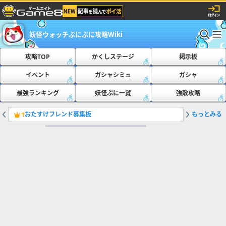
妖怪ウォッチぷにぷに攻略Wiki
攻略TOP
かくしステージ
掲示板
イベント
ガシャシミュ
ガシャ
最強ランキング
妖怪ぷに一覧
強敵攻略
おたすけフレンド募集板
もっとみる
最新の隠
1
2