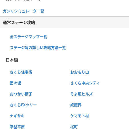
ガシャシミュレータ一覧
通常ステージ攻略
全ステージマップ一覧
ステージ毎の詳しい攻略方法一覧
日本編
さくら住宅街
おおもり山
団々坂
さくら中央シティ
おつかい横丁
そよ風ヒルズ
さくらEXツリー
妖魔界
ナギサキ
ケマモト村
平釜平原
桜町