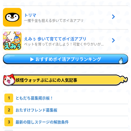
トリマ
一攫千金も狙える歩いてポイ活アプリ
えみぅ 歩いて育ててポイ活アプリ
ペットを育ってポイ活しよう！可愛くやりがいがある新感覚アプリ
おすすめポイ活アプリランキング
妖怪ウォッチぷにぷにの人気記事
1
ともだち募集掲示板！
2
おたすけフレンド募集板
3
最新の隠しステージの解放条件