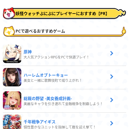
妖怪ウォッチぷにぷにプレイヤーにおすすめ【PR】
PCで遊べるおすすめゲーム
原神
大人気アクションRPGをPCで快適プレイ！
ハーレムオブトーキョー
美女と一緒に歌舞伎町で成り上がれ！
総裁の野望 -美女養成計画-
美麗なキャラを引き連れて金融戦争を制覇しよう！
千年戦争アイギス
個性豊かなユニットを指揮して敵を迎え撃て！