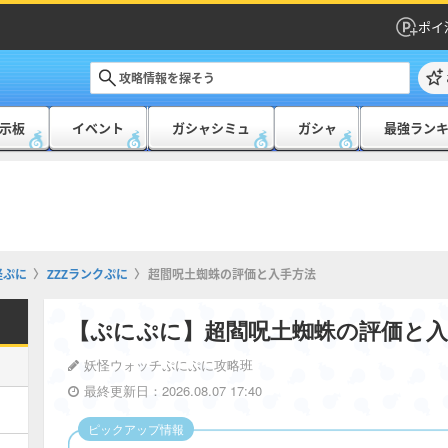
ポイ
示板
イベント
ガシャシミュ
ガシャ
最強ラン
怪ぷに
ZZZランクぷに
超閻呪土蜘蛛の評価と入手方法
【ぷにぷに】超閻呪土蜘蛛の評価と入
妖怪ウォッチぷにぷに攻略班
最終更新日：2026.08.07 17:40
ピックアップ情報