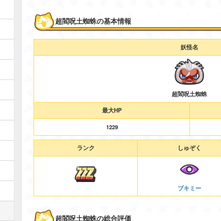
超閻呪土蜘蛛の基本情報
妖怪名
超閻呪土蜘蛛
最大HP
1229
ランク
しゅぞく
ブキミー
超閻呪土蜘蛛の総合評価