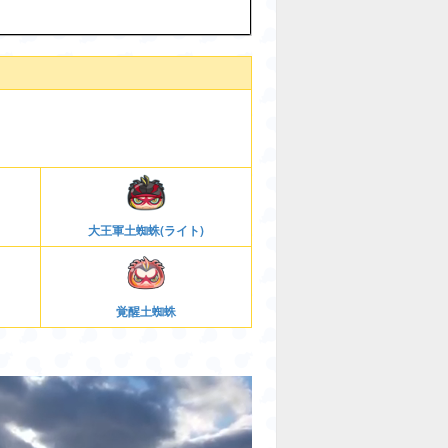
大王軍土蜘蛛(ライト)
覚醒土蜘蛛