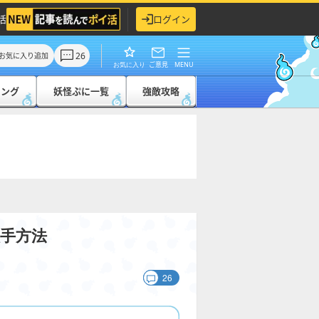
活
ログイン
26
お気に入り追加
ご意見
MENU
お気に入り
キング
妖怪ぷに一覧
強敵攻略
手方法
26