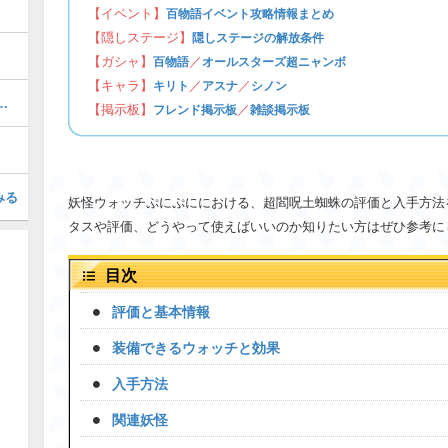
【イベント】
百物語イベント攻略情報まとめ
【隠しステージ】
隠しステージの解放条件
【ガシャ】
／
百物語
オールスターズ超ニャンボ
【キャラ】
／
／
キリト
アスナ
シノン
ぷにの最強ぷにランキング！
【掲示板】
／
フレンド掲示板
雑談掲示板
みる
妖怪ウォッチぷにぷににおける、超閻呪土蜘蛛の評価と入手方法
タスや評価、どうやって使えばいいのか知りたい方はぜひ参考に
目次
評価と基本情報
装備できるウォッチと効果
入手方法
関連妖怪