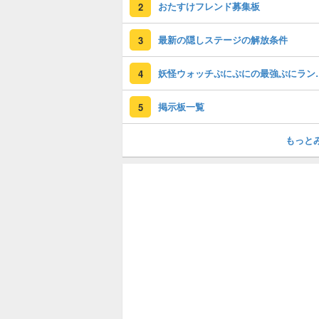
おたすけフレンド募集板
2
最新の隠しステージの解放条件
3
妖怪ウォッチぷに
4
掲示板一覧
5
もっと