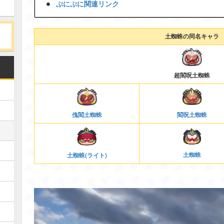
ぷにぷに関連リンク
土蜘蛛の同名キャラ
超閻呪土蜘蛛
傀閻土蜘蛛
閻呪土蜘蛛
土蜘蛛
土蜘蛛(ライト)