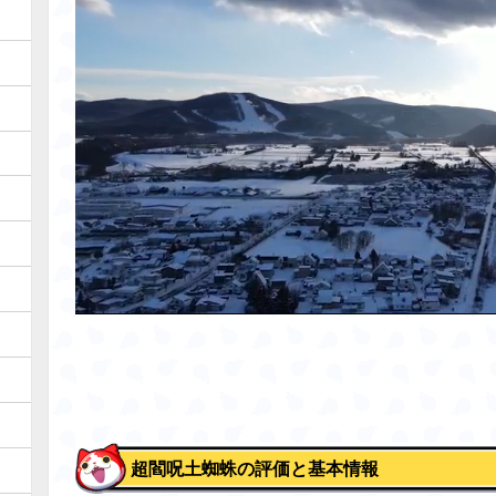
超閻呪土蜘蛛の評価と基本情報