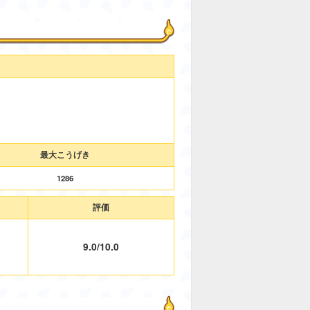
最大こうげき
1286
評価
9.0/10.0