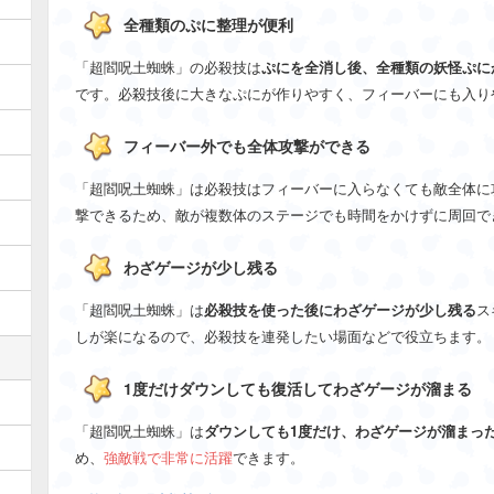
全種類のぷに整理が便利
「超閻呪土蜘蛛」の必殺技は
ぷにを全消し後、全種類の妖怪ぷに
です。必殺技後に大きなぷにが作りやすく、フィーバーにも入り
フィーバー外でも全体攻撃ができる
「超閻呪土蜘蛛」は必殺技はフィーバーに入らなくても敵全体に
撃できるため、敵が複数体のステージでも時間をかけずに周回で
わざゲージが少し残る
「超閻呪土蜘蛛」は
必殺技を使った後にわざゲージが少し残る
ス
しが楽になるので、必殺技を連発したい場面などで役立ちます。
1度だけダウンしても復活してわざゲージが溜まる
「超閻呪土蜘蛛」は
ダウンしても1度だけ、わざゲージが溜まっ
め、
強敵戦で非常に活躍
できます。