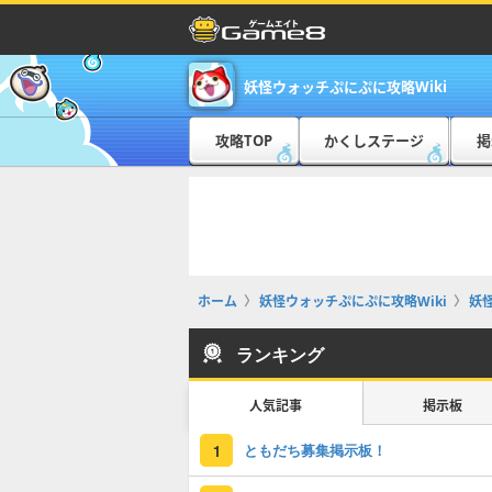
妖怪ウォッチぷにぷに攻略Wiki
攻略TOP
かくしステージ
掲
ホーム
妖怪ウォッチぷにぷに攻略Wiki
妖
ランキング
人気記事
掲示板
ともだち募集掲示板！
1