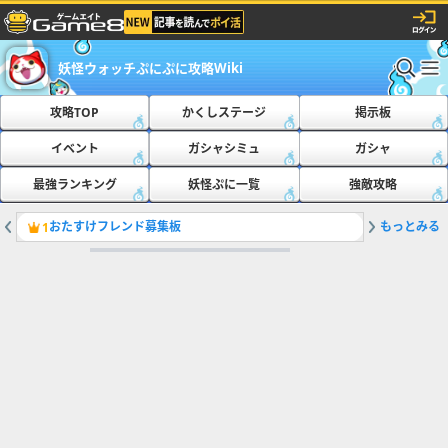
妖怪ウォッチぷにぷに攻略Wiki
攻略TOP
かくしステージ
掲示板
イベント
ガシャシミュ
ガシャ
最強ランキング
妖怪ぷに一覧
強敵攻略
おたすけフレンド募集板
もっとみる
ともだち
1
2