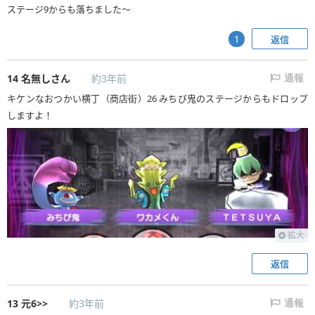
ステージ9からも落ちました〜
返信
1
14
名無しさん
約3年前
通報
キケンなおつかい横丁（商店街）26 みちび鬼のステージからもドロップ
しますよ！
拡大
返信
13
元6>>
約3年前
通報