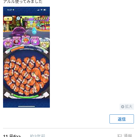
アルル使ってみました
拡大
返信
11
元6>>
約3年前
通報