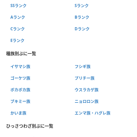
SSランク
Sランク
Aランク
Bランク
Cランク
Dランク
Eランク
種族別ぷに一覧
イサマシ族
フシギ族
ゴーケツ族
プリチー族
ポカポカ族
ウスラカゲ族
ブキミー族
ニョロロン族
かいま族
エンマ族・ハグレ族
ひっさつわざ別ぷに一覧