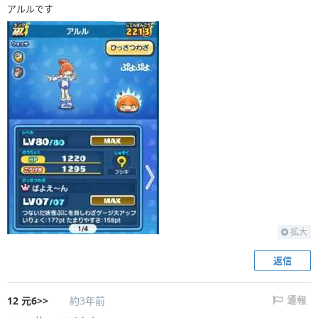
アルルです
拡大
返信
12
元6>>
約3年前
通報