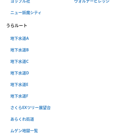
ヨップル社
ウォルナービレッジ
ニュー妖魔シティ
うらルート
地下水道A
地下水道B
地下水道C
地下水道D
地下水道E
地下水道F
さくらEXツリー展望台
あらくれ街道
ムゲン地獄一覧