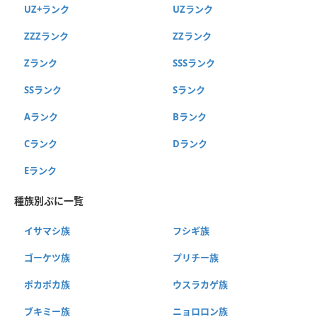
UZ+ランク
UZランク
ZZZランク
ZZランク
Zランク
SSSランク
SSランク
Sランク
Aランク
Bランク
Cランク
Dランク
Eランク
種族別ぷに一覧
イサマシ族
フシギ族
ゴーケツ族
プリチー族
ポカポカ族
ウスラカゲ族
ブキミー族
ニョロロン族