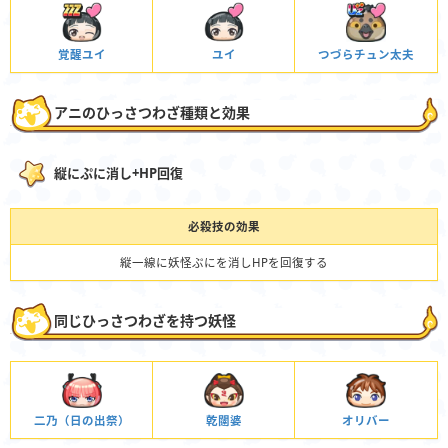
覚醒ユイ
ユイ
つづらチュン太夫
アニのひっさつわざ種類と効果
縦にぷに消し+HP回復
必殺技の効果
縦一線に妖怪ぷにを消しHPを回復する
同じひっさつわざを持つ妖怪
二乃（日の出祭）
乾闥婆
オリバー