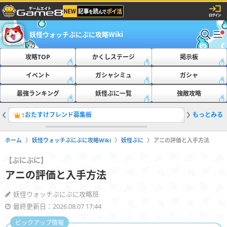
妖怪ウォッチぷにぷに攻略Wiki
攻略TOP
かくしステージ
掲示板
イベント
ガシャシミュ
ガシャ
最強ランキング
妖怪ぷに一覧
強敵攻略
おたすけフレンド募集板
もっとみる
ともだち
1
2
ホーム
妖怪ウォッチぷにぷに攻略Wiki
妖怪ぷに
アニの評価と入手方法
【ぷにぷに】
アニの評価と入手方法
妖怪ウォッチぷにぷに攻略班
最終更新日：2026.08.07 17:44
ピックアップ情報