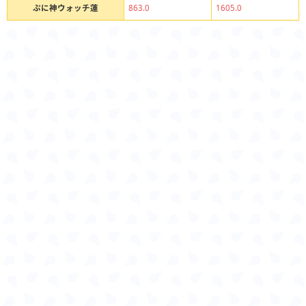
ぷに神ウォッチ蓮
863.0
1605.0