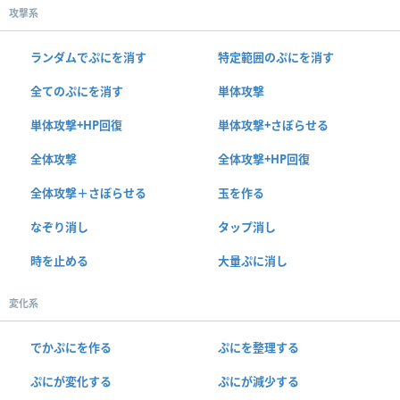
攻撃系
ランダムでぷにを消す
特定範囲のぷにを消す
全てのぷにを消す
単体攻撃
単体攻撃+HP回復
単体攻撃+さぼらせる
全体攻撃
全体攻撃+HP回復
全体攻撃＋さぼらせる
玉を作る
なぞり消し
タップ消し
時を止める
大量ぷに消し
変化系
でかぷにを作る
ぷにを整理する
ぷにが変化する
ぷにが減少する