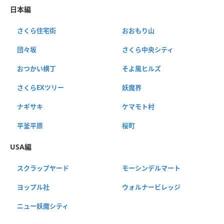
日本編
さくら住宅街
おおもり山
団々坂
さくら中央シティ
おつかい横丁
そよ風ヒルズ
さくらEXツリー
妖魔界
ナギサキ
ケマモト村
平釜平原
桜町
USA編
スクラップヤード
モーシンデルマート
ヨップル社
ウォルナービレッジ
ニュー妖魔シティ