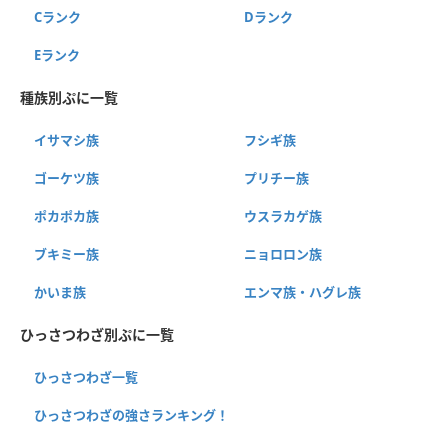
Cランク
Dランク
Eランク
種族別ぷに一覧
イサマシ族
フシギ族
ゴーケツ族
プリチー族
ポカポカ族
ウスラカゲ族
ブキミー族
ニョロロン族
かいま族
エンマ族・ハグレ族
ひっさつわざ別ぷに一覧
ひっさつわざ一覧
ひっさつわざの強さランキング！