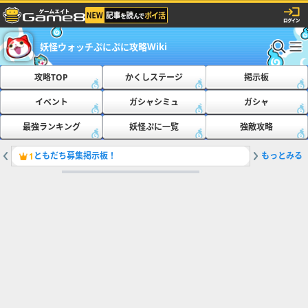
妖怪ウォッチぷにぷに攻略Wiki
攻略TOP
かくしステージ
掲示板
イベント
ガシャシミュ
ガシャ
最強ランキング
妖怪ぷに一覧
強敵攻略
ともだち募集掲示板！
もっとみる
最新の隠
1
2