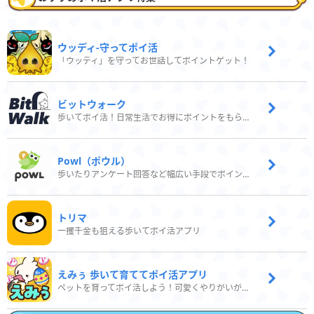
ウッディ‐守ってポイ活
「ウッディ」を守ってお世話してポイントゲット！
ビットウォーク
歩いてポイ活！日常生活でお得にポイントをもらおう
Powl（ポウル）
歩いたりアンケート回答など幅広い手段でポイントをゲット
トリマ
一攫千金も狙える歩いてポイ活アプリ
えみぅ 歩いて育ててポイ活アプリ
ペットを育ってポイ活しよう！可愛くやりがいがある新感覚アプリ