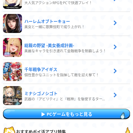
大人気アクションRPGをPCで快適プレイ！
ハーレムオブトーキョー
美女と一緒に歌舞伎町で成り上がれ！
総裁の野望 -美女養成計画-
美麗なキャラを引き連れて金融戦争を制覇しよう！
千年戦争アイギス
個性豊かなユニットを指揮して敵を迎え撃て！
ミナシゴノシゴト
武器の『アビリティ』と『戦神』を駆使するターン制コマンドバトルRPG！
PCゲームをもっと見る
おすすめポイ活アプリ特集