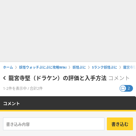
ホーム
妖怪ウォッチぷにぷに攻略Wiki
妖怪ぷに
Sランク妖怪ぷに
龍宮寺
龍宮寺堅（ドラケン）の評価と入手方法
コメント
2
1-2件を表示中 / 合計2件
コメント
書き込む