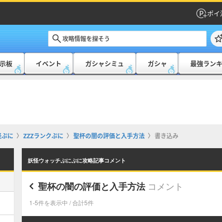
ポイ
示板
イベント
ガシャシミュ
ガシャ
最強ラン
怪ぷに
ZZZランクぷに
聖杯の闇の評価と入手方法
書き込み
妖怪ウォッチぷにぷに攻略記事コメント
コメント
聖杯の闇の評価と入手方法
1-5件を表示中 / 合計5件