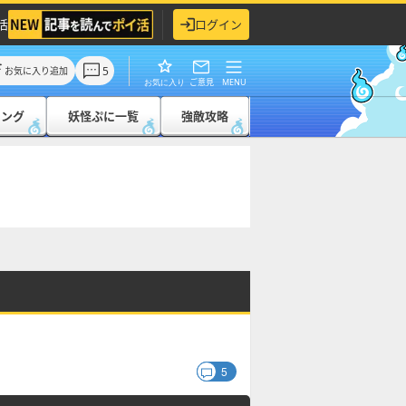
活
ログイン
5
お気に入り追加
ご意見
MENU
お気に入り
キング
妖怪ぷに一覧
強敵攻略
5