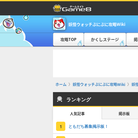
妖怪ウォッチぷにぷに攻略Wiki
攻略TOP
かくしステージ
掲
ホーム
妖怪ウォッチぷにぷに攻略Wiki
妖
ランキング
人気記事
掲示板
ともだち募集掲示板！
1