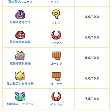
冥蛇衆ワルニャン
プリチー
8.0/10.0
冥蛇衆盾鬼ガマ
フシギ
6.0/10.0
冥蛇衆矛鬼蜘蛛
イサマシ
6.0/10.0
龍仙郷僧兵弁慶
ゴーケツ
6.0/10.0
仙人見習いヒライ神
ゴーケツ
7.5/10.0
仙龍エルドラゴーン
イサマシ