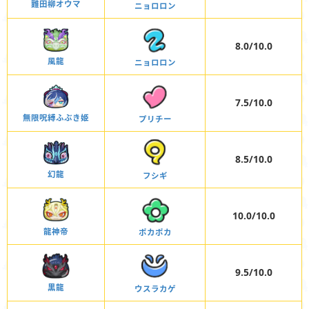
難田柳オウマ
ニョロロン
8.0/10.0
風龍
ニョロロン
7.5/10.0
無限呪縛ふぶき姫
プリチー
8.5/10.0
幻龍
フシギ
10.0/10.0
龍神帝
ポカポカ
9.5/10.0
黒龍
ウスラカゲ