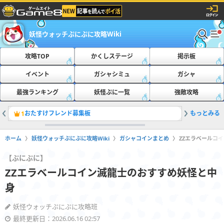
妖怪ウォッチぷにぷに攻略Wiki
攻略TOP
かくしステージ
掲示板
イベント
ガシャシミュ
ガシャ
最強ランキング
妖怪ぷに一覧
強敵攻略
おたすけフレンド募集板
もっとみる
最新の隠
1
2
ホーム
妖怪ウォッチぷにぷに攻略Wiki
ガシャコインまとめ
ZZエラベールコ
【ぷにぷに】
ZZエラベールコイン滅龍士のおすすめ妖怪と中
身
妖怪ウォッチぷにぷに攻略班
最終更新日：2026.06.16 02:57