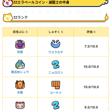
ZZエラベールコイン・滅龍士の中身
ZZランク
妖怪ぷに
しゅぞく
評価
7.5/10.0
死龍
ウスラカゲ
10.0/10.0
御呂知シュウ
ニョロロン
10.0/10.0
炎龍
ゴーケツ
9.5/10.0