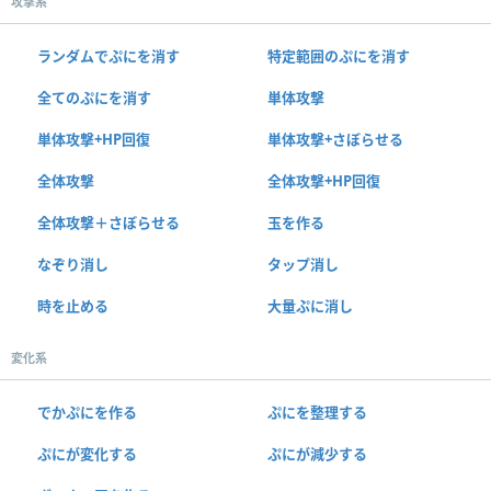
攻撃系
ランダムでぷにを消す
特定範囲のぷにを消す
全てのぷにを消す
単体攻撃
単体攻撃+HP回復
単体攻撃+さぼらせる
全体攻撃
全体攻撃+HP回復
全体攻撃＋さぼらせる
玉を作る
なぞり消し
タップ消し
時を止める
大量ぷに消し
変化系
でかぷにを作る
ぷにを整理する
ぷにが変化する
ぷにが減少する