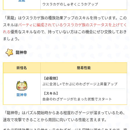
黒龍
ウスラカゲのしゅぞくこうかアップ
「黒龍」はウスラカゲ族の種族効果アップのスキルを持っています。この
スキルは
パーティに編成されているウスラカゲ族のステータスを上げてく
れる
優秀なスキルなので、持っていない方はこの機会にぜひ交換しておき
ましょう。
龍神帝
妖怪名
簡易性能
【必殺技】
ぷに全消し+でかぷにのわざゲージ上昇量アップ
【スキル】
龍神帝
自身のわざゲージがたまった状態でスタート
「龍神帝」はパズル開始時からある程度わざゲージが溜まっているため、
速攻で攻撃できることから周回に向いている性能と言えます。
また必殺技効果により他キャラのわざゲージも同時に溜められるので、複