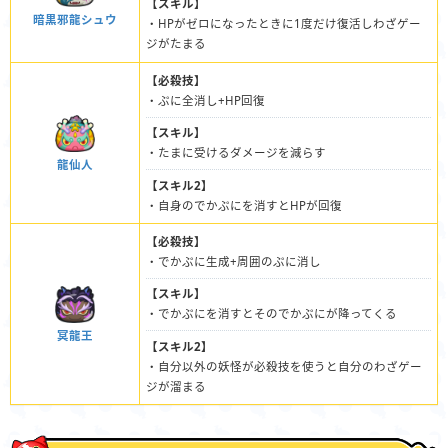
【スキル】
暗黒邪龍シュウ
・HPがゼロになったときに1度だけ復活しわざゲー
ジがたまる
【必殺技】
・ぷに全消し+HP回復
【スキル】
・たまに受けるダメージを減らす
龍仙人
【スキル2】
・自身のでかぷにを消すとHPが回復
【必殺技】
・でかぷに生成+周囲のぷに消し
【スキル】
・でかぷにを消すとそのでかぷにが降ってくる
冥龍王
【スキル2】
・自分以外の妖怪が必殺技を使うと自分のわざゲー
ジが溜まる