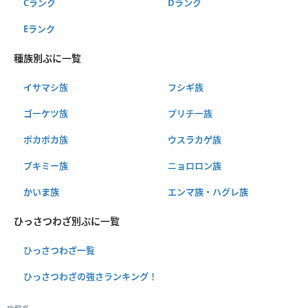
Cランク
Dランク
Eランク
種族別ぷに一覧
イサマシ族
フシギ族
ゴーケツ族
プリチー族
ポカポカ族
ウスラカゲ族
ブキミー族
ニョロロン族
かいま族
エンマ族・ハグレ族
ひっさつわざ別ぷに一覧
ひっさつわざ一覧
ひっさつわざの強さランキング！