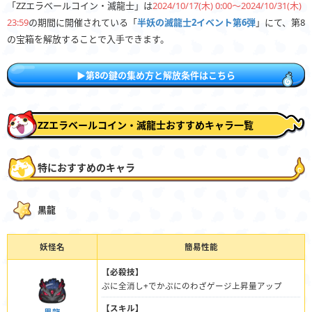
「ZZエラベールコイン・滅龍士」は
2024/10/17(木) 0:00〜2024/10/31(木)
23:59
の期間に開催されている「
半妖の滅龍士2イベント第6弾
」にて、第8
の宝箱を解放することで入手できます。
▶︎第8の鍵の集め方と解放条件はこちら
ZZエラベールコイン・滅龍士おすすめキャラ一覧
特におすすめのキャラ
黒龍
妖怪名
簡易性能
【必殺技】
ぷに全消し+でかぷにのわざゲージ上昇量アップ
【スキル】