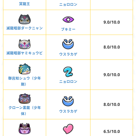
冥龍王
ニョロロン
9.0/10.0
滅龍暗部ダークニャン
ブキミー
8.0/10.0
滅龍暗部ヤミキュウビ
ウスラカゲ
9.0/10.0
御呂知シュウ（少年
ニョロロン
期）
8.0/10.0
クローン黒龍（少年
ウスラカゲ
体）
6.5/10.0