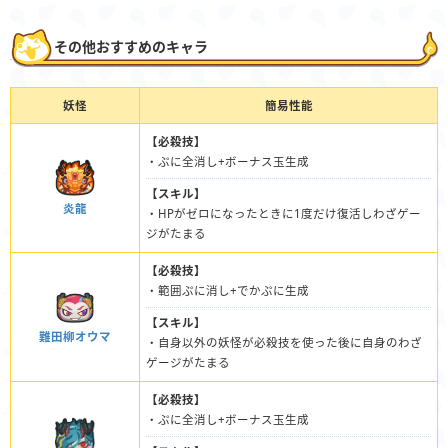
その他おすすめのキャラ
妖怪
簡易性能
【必殺技】
・ぷに全消し+ボーナス玉生成
【スキル】
炎龍
・HPがゼロになったときに1度だけ復活しわざゲー
ジがたまる
【必殺技】
・範囲ぷに消し+でかぷに生成
【スキル】
難田柳オウマ
・自身以外の妖怪が必殺技を使った後に自身のわざ
ゲージがたまる
【必殺技】
・ぷに全消し+ボーナス玉生成