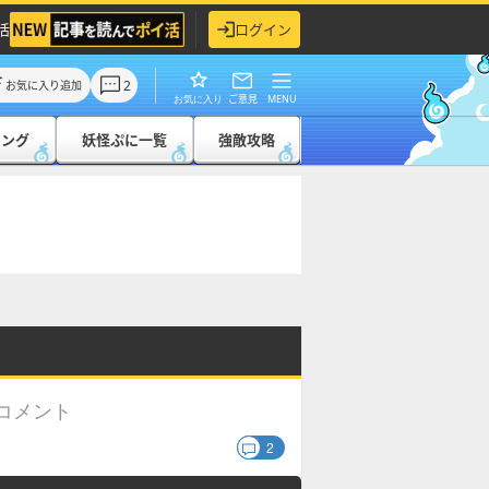
活
ログイン
2
お気に入り追加
ご意見
MENU
お気に入り
キング
妖怪ぷに一覧
強敵攻略
コメント
2