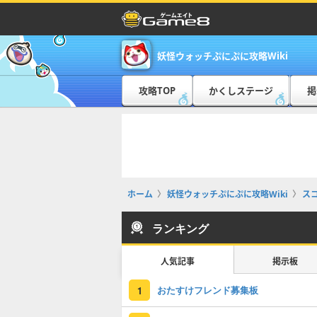
妖怪ウォッチぷにぷに攻略Wiki
攻略TOP
かくしステージ
掲
ホーム
妖怪ウォッチぷにぷに攻略Wiki
ス
ランキング
人気記事
掲示板
おたすけフレンド募集板
1