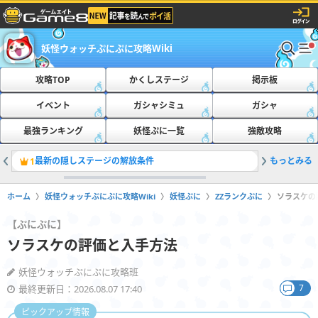
妖怪ウォッチぷにぷに攻略Wiki
攻略TOP
かくしステージ
掲示板
イベント
ガシャシミュ
ガシャ
最強ランキング
妖怪ぷに一覧
強敵攻略
最新の隠しステージの解放条件
もっとみる
ともだち
1
2
ホーム
妖怪ウォッチぷにぷに攻略Wiki
妖怪ぷに
ZZランクぷに
ソラスケの
【ぷにぷに】
ソラスケの評価と入手方法
妖怪ウォッチぷにぷに攻略班
7
最終更新日：2026.08.07 17:40
ピックアップ情報