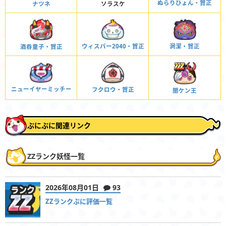
ぬらりひょん・賀正
ナツネ
ソラスケ
ウィスパー2040・賀正
洞潔・賀正
酒呑童子・賀正
ニューイヤーミッチー
フクロウ・賀正
闇ケン王
ぷにぷに関連リンク
ZZランク妖怪一覧
2026年08月01日
93
ZZランクぷに評価一覧