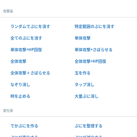
攻撃系
ランダムでぷにを消す
特定範囲のぷにを消す
全てのぷにを消す
単体攻撃
単体攻撃+HP回復
単体攻撃+さぼらせる
全体攻撃
全体攻撃+HP回復
全体攻撃＋さぼらせる
玉を作る
なぞり消し
タップ消し
時を止める
大量ぷに消し
変化系
でかぷにを作る
ぷにを整理する