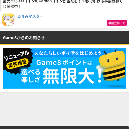
最大300,000コインのGame8コインが当たる！30秒で引ける事前登録く
じ開催中！
るぅみマスター
事前登録くじ
Game8からのお知らせ