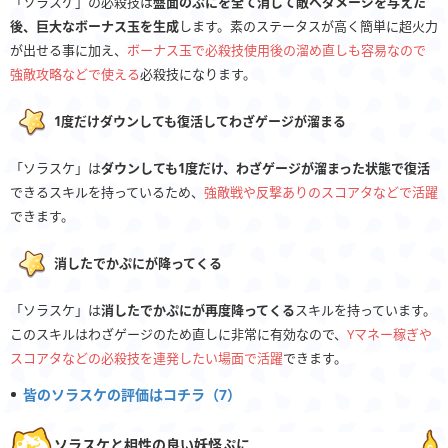
「ソラスケ」の必殺技は
盤面のぷにを全て消して敵へダメージを与えた
後、巨大なボーナス玉を生成
します。素のステータスが高く簡単に超火力
が出せる事に加え、
ボーナス玉で必殺技使用後の溜め直しも容易なので
強敵攻略などで使える
必殺技になります。
1度だけダウンしても復活してわざゲージが溜まる
「ソラスケ」は
ダウンしても1度だけ、わざゲージが溜まった状態で復活
できるスキルを持っているため、
強敵戦や反撃ありのスコアタなどで活躍
できます。
消したでかぷにが降ってくる
「ソラスケ」は
消したでかぷにが再度降ってくる
スキルを持っています。
このスキルはわざゲージのため直しに非常に有効なので、
Yマネー稼ぎや
スコアタなどの必殺技を連発したい場面で活躍
できます。
皆のソラスケの評価はコチラ（7）
ソラスケと相性の良い妖怪ぷに