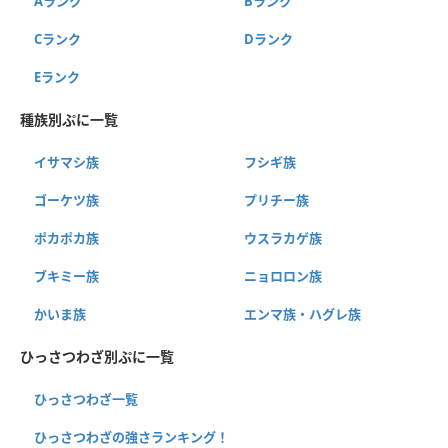
Aランク
Bランク
Cランク
Dランク
Eランク
種族別ぷに一覧
イサマシ族
フシギ族
ゴーケツ族
プリチー族
ポカポカ族
ウスラカゲ族
ブキミー族
ニョロロン族
かいま族
エンマ族・ハグレ族
ひっさつわざ別ぷに一覧
ひっさつわざ一覧
ひっさつわざの強さランキング！