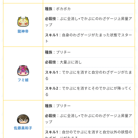
種族
：ポカポカ
必殺技
：ぷに全消し+でかぷにのわざゲージ上昇量ア
ップ
龍神帝
スキル1
：自身のわざゲージがたまった状態でスター
ト
種族
：プリチー
必殺技
：大量ぷに消し
スキル1
：でかぷにを消すと自分のわざゲージがたま
る
フミ姫
スキル2
：でかぷにを消すとそのでかぷにが降ってく
る
種族
：プリチー
必殺技
：ぷに全消し+でかぷにのわざゲージ上昇量ア
ップ
佐藤美和子
スキル1
：自分のでかぷにを消すと自分以外の妖怪の