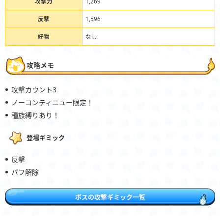
攻撃力
1,269
反撃
1,596
好物
なし
攻略メモ
攻撃カウント3
ノーコンティニュー限定！
種族縛りあり！
登場ギミック
反撃
バフ解除
ボスの攻撃ギミック一覧