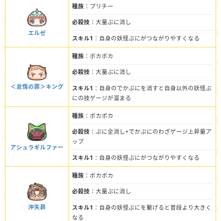
種族
：プリチー
必殺技
：大量ぷに消し
エルゼ
スキル1
：自身の妖怪ぷにがつながりやすくなる
種族
：ポカポカ
必殺技
：大量ぷに消し
＜怠惰の罪＞キング
スキル1
：自身のでかぷにを消すと自身以外の妖怪ぷ
にの技ゲージが溜まる
種族
：ポカポカ
必殺技
：ぷに全消し+でかぷにのわざゲージ上昇量ア
ップ
アシュラギルファー
スキル1
：自身の妖怪ぷにがつながりやすくなる
種族
：ポカポカ
必殺技
：大量ぷに消し
沖矢昴
スキル1
：自身の妖怪ぷにを繋げると普段より大きく
なる