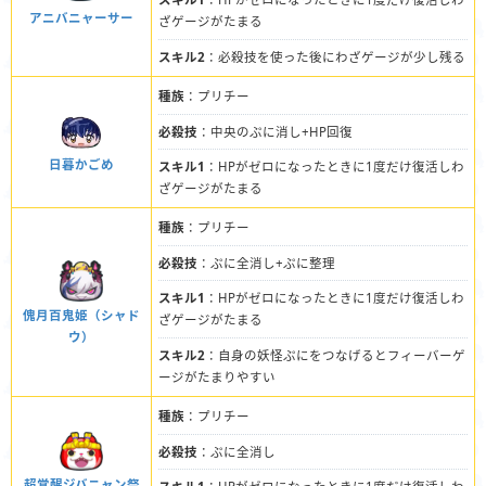
アニバニャーサー
ざゲージがたまる
スキル2
：必殺技を使った後にわざゲージが少し残る
種族
：プリチー
必殺技
：中央のぷに消し+HP回復
日暮かごめ
スキル1
：HPがゼロになったときに1度だけ復活しわ
ざゲージがたまる
種族
：プリチー
必殺技
：ぷに全消し+ぷに整理
スキル1
：HPがゼロになったときに1度だけ復活しわ
傀月百鬼姫（シャド
ざゲージがたまる
ウ）
スキル2
：自身の妖怪ぷにをつなげるとフィーバーゲ
ージがたまりやすい
種族
：プリチー
必殺技
：ぷに全消し
超覚醒ジバニャン祭