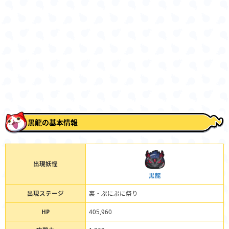
黒龍の基本情報
出現妖怪
黒龍
出現ステージ
裏・ぷにぷに祭り
HP
405,960