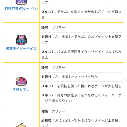
ップ
月呪百鬼姫(シャドウ)
スキル1
：でかぷにを消すと自分のわざゲージが溜ま
る
種族
：プリチー
必殺技
：ぷに全消し+でかぷにのわざゲージ上昇量ア
ップ
仮面ライダーバイス
スキル1
：パズルで仮面ライダーリバイとつなげられ
るよ
種族
：プリチー
必殺技
：ぷに全消し+フィーバー強化
スキル1
：必殺技を使った後にわざゲージが少し残る
半妖セツナ
スキル2
：自身の妖怪ぷにをつなげるとフィーバーゲ
ージが溜まりやすい
種族
：プリチー
必殺技
：ぷに全消し+でかぷにのわざゲージ上昇量ア
ップ