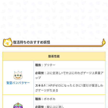
復活持ちのおすすめ妖怪
簡易性能
種族
：プリチー
必殺技
：ぷに全消し+でかぷにのわざゲージ上昇量ア
ップ
聖霊バンバラヤー
スキル1
：HPがゼロになったときに1度だけ復活しわ
ざゲージがたまる
種族
：ポカポカ
必殺技
：縦にぷに消し