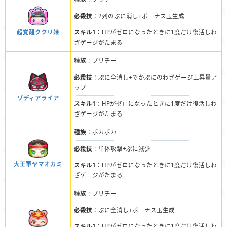
必殺技
：2列のぷに消し+ボーナス玉生成
超覚醒ククリ姫
スキル1
：HPがゼロになったときに1度だけ復活しわ
ざゲージがたまる
種族
：プリチー
必殺技
：ぷに全消し+でかぷにのわざゲージ上昇量ア
ップ
ゾディアライア
スキル1
：HPがゼロになったときに1度だけ復活しわ
ざゲージがたまる
種族
：ポカポカ
必殺技
：単体攻撃+ぷに減少
大王軍ヤマオカミ
スキル1
：HPがゼロになったときに1度だけ復活しわ
ざゲージがたまる
種族
：プリチー
必殺技
：ぷに全消し+ボーナス玉生成
スキル1
：HPがゼロになったときに1度だけ復活しわ