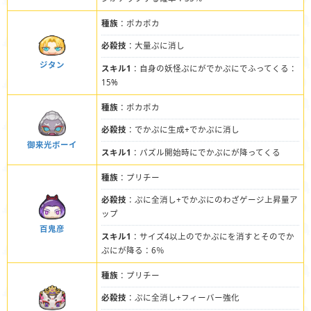
種族
：ポカポカ
必殺技
：大量ぷに消し
ジタン
スキル1
：自身の妖怪ぷにがでかぷにでふってくる：
15%
種族
：ポカポカ
必殺技
：でかぷに生成+でかぷに消し
御来光ボーイ
スキル1
：パズル開始時にでかぷにが降ってくる
種族
：プリチー
必殺技
：ぷに全消し+でかぷにのわざゲージ上昇量ア
ップ
百鬼彦
スキル1
：サイズ4以上のでかぷにを消すとそのでか
ぷにが降る：6％
種族
：プリチー
必殺技
：ぷに全消し+フィーバー強化