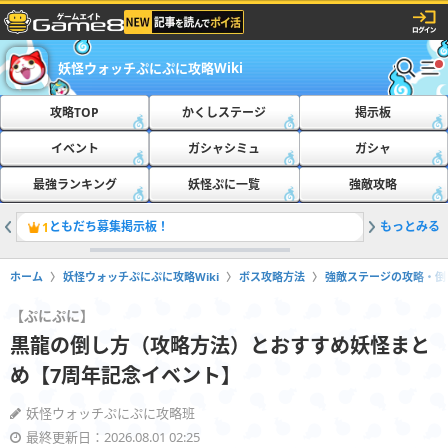
妖怪ウォッチぷにぷに攻略Wiki
攻略TOP
かくしステージ
掲示板
イベント
ガシャシミュ
ガシャ
最強ランキング
妖怪ぷに一覧
強敵攻略
ともだち募集掲示板！
もっとみる
おたすけ
1
2
ホーム
妖怪ウォッチぷにぷに攻略Wiki
ボス攻略方法
強敵ステージの攻略・倒
【ぷにぷに】
黒龍の倒し方（攻略方法）とおすすめ妖怪まと
め【7周年記念イベント】
妖怪ウォッチぷにぷに攻略班
最終更新日：2026.08.01 02:25