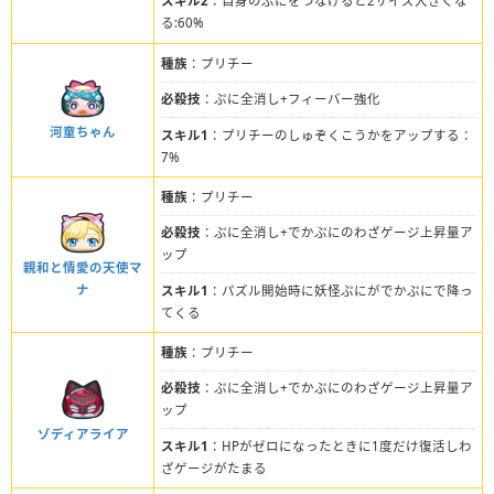
スキル2
：自身のぷにをつなげると2サイズ大きくな
る:60%
種族
：プリチー
必殺技
：ぷに全消し+フィーバー強化
河童ちゃん
スキル1
：プリチーのしゅぞくこうかをアップする：
7%
種族
：プリチー
必殺技
：ぷに全消し+でかぷにのわざゲージ上昇量ア
ップ
親和と情愛の天使マ
ナ
スキル1
：パズル開始時に妖怪ぷにがでかぷにで降っ
てくる
種族
：プリチー
必殺技
：ぷに全消し+でかぷにのわざゲージ上昇量ア
ップ
ゾディアライア
スキル1
：HPがゼロになったときに1度だけ復活しわ
ざゲージがたまる