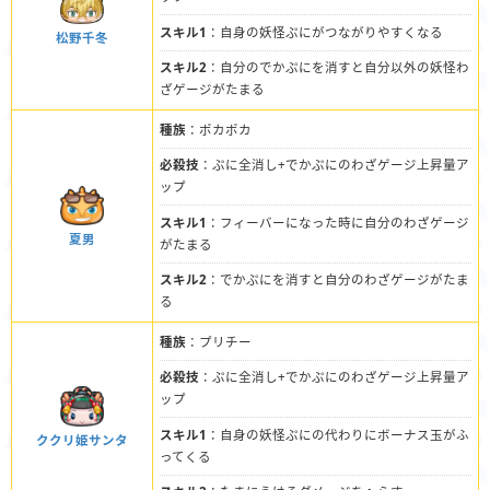
スキル1
：自身の妖怪ぷにがつながりやすくなる
松野千冬
スキル2
：自分のでかぷにを消すと自分以外の妖怪わ
ざゲージがたまる
種族
：ポカポカ
必殺技
：ぷに全消し+でかぷにのわざゲージ上昇量ア
ップ
スキル1
：フィーバーになった時に自分のわざゲージ
夏男
がたまる
スキル2
：でかぷにを消すと自分のわざゲージがたま
る
種族
：プリチー
必殺技
：ぷに全消し+でかぷにのわざゲージ上昇量ア
ップ
スキル1
：自身の妖怪ぷにの代わりにボーナス玉がふ
ククリ姫サンタ
ってくる