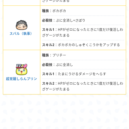
ざゲージがたまる
種族
：ポカポカ
必殺技
：ぷに全消し+さぼり
スキル1
：HPがゼロになったときに1度だけ復活しわ
スバル（執事）
ざゲージがたまる
スキル2
：ポカポカのしゅぞくこうかをアップする
種族
：プリチー
必殺技
：ぷに全消し
スキル1
：たまにうけるダメージをへらす
超覚醒しらんプリン
スキル2
：HPがゼロになったときに1度だけ復活しわ
ざゲージがたまる