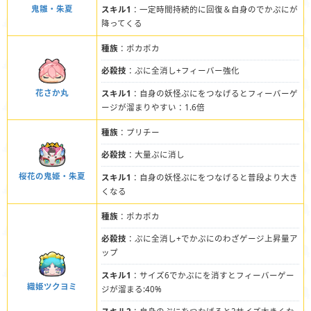
鬼雛・朱夏
スキル1
：一定時間持続的に回復＆自身のでかぷにが
降ってくる
種族
：ポカポカ
必殺技
：ぷに全消し+フィーバー強化
花さか丸
スキル1
：自身の妖怪ぷにをつなげるとフィーバーゲ
ージが溜まりやすい：1.6倍
種族
：プリチー
必殺技
：大量ぷに消し
桜花の鬼姫・朱夏
スキル1
：自身の妖怪ぷにをつなげると普段より大き
くなる
種族
：ポカポカ
必殺技
：ぷに全消し+でかぷにのわざゲージ上昇量ア
ップ
スキル1
：サイズ6でかぷにを消すとフィーバーゲー
織姫ツクヨミ
ジが溜まる:40%