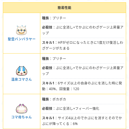
簡易性能
種族
：プリチー
必殺技
：ぷに全消し+でかぷにのわざゲージ上昇量ア
ップ
聖霊バンバラヤー
スキル1
：HPがゼロになったときに1度だけ復活しわ
ざゲージがたまる
種族
：プリチー
必殺技
：ぷに全消し+でかぷにのわざゲージ上昇量ア
ップ
温泉コマさん
スキル1
：6サイズ以上の自身のぷにを消した時に発
動：40%、回復量：120
種族
：ポカポカ
必殺技
：ぷに全消し+フィーバー強化
コマ母ちゃん
スキル1
：サイズ4以上のでかぷにを消すとそのでか
ぷにが降ってくる：6%