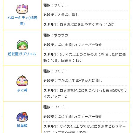
種族
：プリチー
必殺技
：大量ぷに消し
ハローキティ(45周
年)
スキル1
：自身のぷにを出やすくする：1.5倍
種族
：ポカポカ
必殺技
：ぷに全消し+フィーバー強化
超覚醒ガブリエル
スキル1
：6サイズ以上の自身のぷにを消した時に発
動：40%、回復量：120
種族
：プリチー
必殺技
：でかぷに生成+でかぷに消し
ぷに神
スキル1
：自身の妖怪ぷにをつなげると確率50%でサ
イズアップ：2
種族
：プリチー
必殺技
：ぷに全消し+フィーバー強化
紅葉姫
スキル1
：サイズ4以上のでかぷにを消すとわざゲー
ジがアップする確率：35％