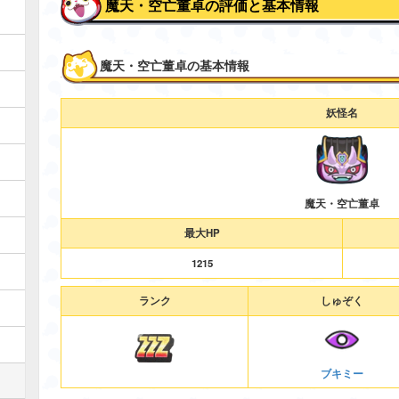
魔天・空亡董卓の評価と基本情報
魔天・空亡董卓の基本情報
妖怪名
魔天・空亡董卓
最大HP
1215
ランク
しゅぞく
ブキミー