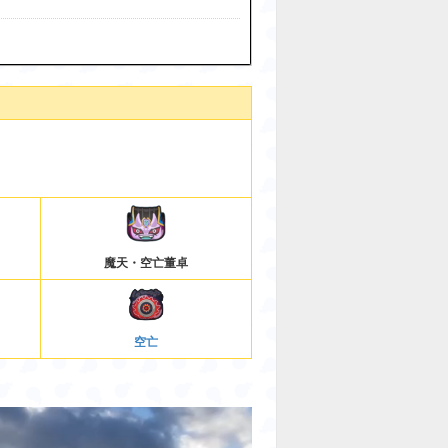
魔天・空亡董卓
空亡