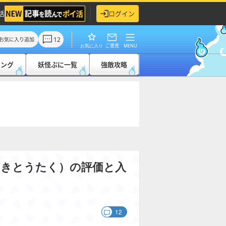
活
ログイン
12
お気に入り追加
ご意見
MENU
お気に入り
キング
妖怪ぷに一覧
強敵攻略
なきとうたく）の評価と入
12