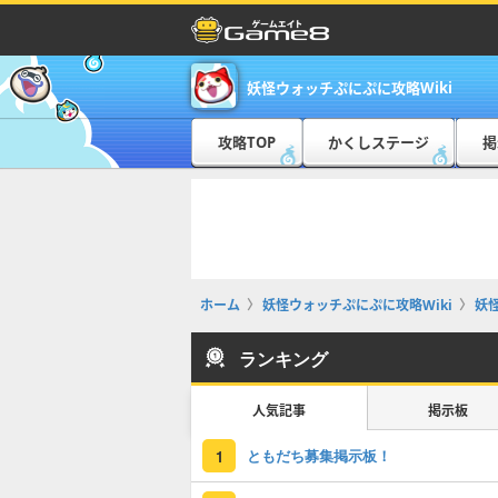
妖怪ウォッチぷにぷに攻略Wiki
攻略TOP
かくしステージ
掲
ホーム
妖怪ウォッチぷにぷに攻略Wiki
妖
ランキング
人気記事
掲示板
ともだち募集掲示板！
1