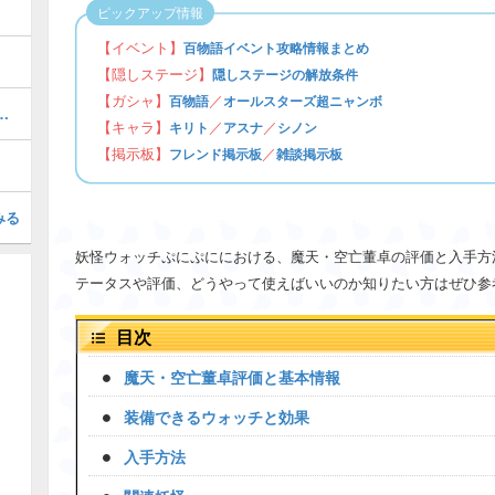
ピックアップ情報
【イベント】
百物語イベント攻略情報まとめ
【隠しステージ】
隠しステージの解放条件
【ガシャ】
／
百物語
オールスターズ超ニャンボ
ぷにの最強ぷにランキング！
【キャラ】
／
／
キリト
アスナ
シノン
【掲示板】
／
フレンド掲示板
雑談掲示板
みる
妖怪ウォッチぷにぷににおける、魔天・空亡董卓の評価と入手方
テータスや評価、どうやって使えばいいのか知りたい方はぜひ参
目次
魔天・空亡董卓評価と基本情報
装備できるウォッチと効果
入手方法