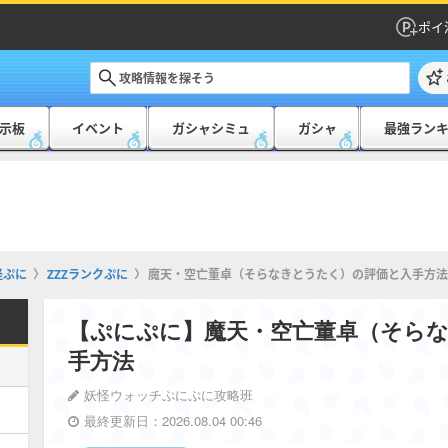
ポイ
示板
イベント
ガシャシミュ
ガシャ
最強ラン
怪ぷに
ZZZランクぷに
魔天・空亡董卓（そらなきとうたく）の評価と入手方法
【ぷにぷに】魔天・空亡董卓（そら
手方法
妖怪ウォッチぷにぷに攻略班
最終更新日：2026.08.04 00:46