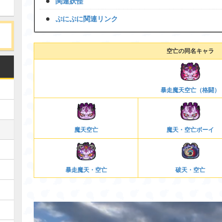
関連妖怪
ぷにぷに関連リンク
空亡の同名キャラ
暴走魔天空亡（格闘）
魔天空亡
魔天・空亡ボーイ
暴走魔天・空亡
破天・空亡