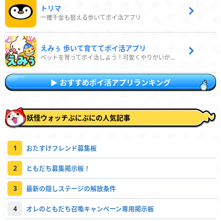
トリマ
一攫千金も狙える歩いてポイ活アプリ
えみぅ 歩いて育ててポイ活アプリ
ペットを育ってポイ活しよう！可愛くやりがいがある新感覚アプリ
おすすめポイ活アプリランキング
妖怪ウォッチぷにぷにの人気記事
1
おたすけフレンド募集板
2
ともだち募集掲示板！
3
最新の隠しステージの解放条件
4
オレのともだち召喚キャンペーン専用掲示板