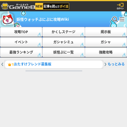
妖怪ウォッチぷにぷに攻略Wiki
攻略TOP
かくしステージ
掲示板
イベント
ガシャシミュ
ガシャ
最強ランキング
妖怪ぷに一覧
強敵攻略
おたすけフレンド募集板
もっとみる
ともだち
1
2