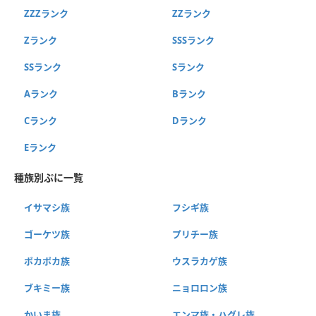
ZZZランク
ZZランク
Zランク
SSSランク
SSランク
Sランク
Aランク
Bランク
Cランク
Dランク
Eランク
種族別ぷに一覧
イサマシ族
フシギ族
ゴーケツ族
プリチー族
ポカポカ族
ウスラカゲ族
ブキミー族
ニョロロン族
かいま族
エンマ族・ハグレ族