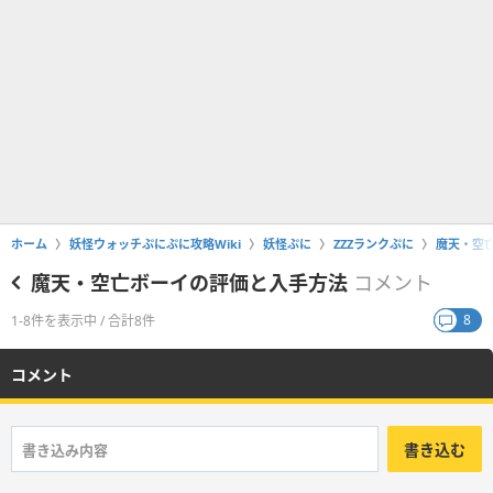
ホーム
妖怪ウォッチぷにぷに攻略Wiki
妖怪ぷに
ZZZランクぷに
魔天・空
魔天・空亡ボーイの評価と入手方法
コメント
8
1-8件を表示中 / 合計8件
コメント
書き込む