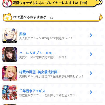
妖怪ウォッチぷにぷにプレイヤーにおすすめ【PR】
PCで遊べるおすすめゲーム
原神
大人気アクションRPGをPCで快適プレイ！
ハーレムオブトーキョー
美女と一緒に歌舞伎町で成り上がれ！
総裁の野望 -美女養成計画-
美麗なキャラを引き連れて金融戦争を制覇しよう！
千年戦争アイギス
個性豊かなユニットを指揮して敵を迎え撃て！