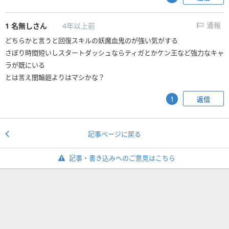
1
名無しさん
4年以上前
通報
どちらかと言うと回復スキルの妖魔血鬼のが強い気がする
さぼり時間短いしスタートダッシュならティガとかケン王など強力なキャ
ラが既にいる
とは言え闇輪廻よりはマシかな？
返信
1
記事ページに戻る
記事・書き込みへのご意見はこちら