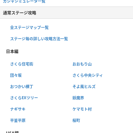
ガシャシミュレータ一覧
通常ステージ攻略
全ステージマップ一覧
ステージ毎の詳しい攻略方法一覧
日本編
さくら住宅街
おおもり山
団々坂
さくら中央シティ
おつかい横丁
そよ風ヒルズ
さくらEXツリー
妖魔界
ナギサキ
ケマモト村
平釜平原
桜町
USA編