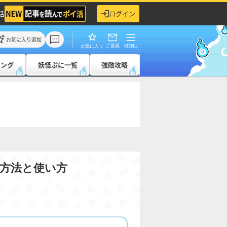
活
ログイン
お気に入り追加
ご意見
MENU
お気に入り
キング
妖怪ぷに一覧
強敵攻略
方法と使い方