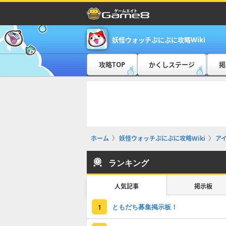
妖怪ウォッチぷにぷに攻略Wiki
攻略TOP
かくしステージ
掲
ホーム
妖怪ウォッチぷにぷに攻略Wiki
ア
ランキング
人気記事
掲示板
ともだち募集掲示板！
1