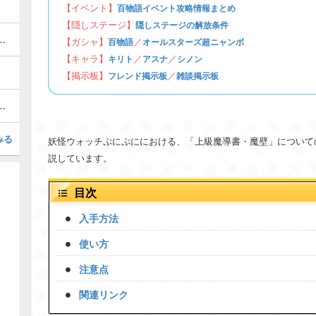
【イベント】
百物語イベント攻略情報まとめ
【隠しステージ】
隠しステージの解放条件
ぷにの最強ぷにランキング！
【ガシャ】
／
百物語
オールスターズ超ニャンボ
【キャラ】
／
／
キリト
アスナ
シノン
【掲示板】
／
フレンド掲示板
雑談掲示板
覧とガシャスケジュール予想
みる
妖怪ウォッチぷにぷににおける、「上級魔導書・魔壁」についての
説しています。
目次
入手方法
使い方
注意点
関連リンク