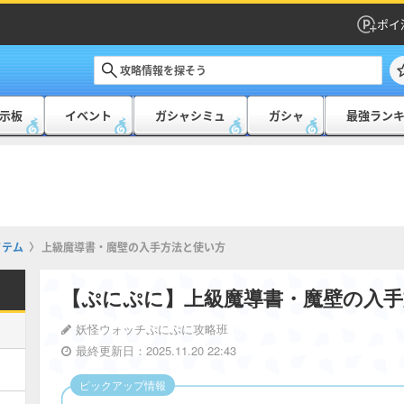
ポイ
示板
イベント
ガシャシミュ
ガシャ
最強ラン
イテム
上級魔導書・魔壁の入手方法と使い方
【ぷにぷに】上級魔導書・魔壁の入手
妖怪ウォッチぷにぷに攻略班
最終更新日：2025.11.20 22:43
ピックアップ情報