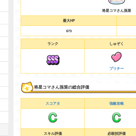
将星コマさん孫策
最大HP
673
ランク
しゅぞく
プリチー
将星コマさん孫策の総合評価
スコアタ
強敵攻略
スキル評価
必殺技評価