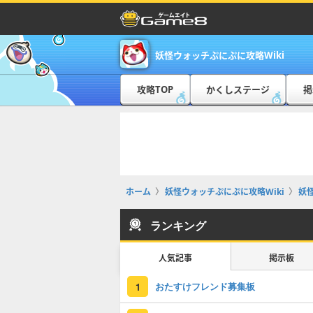
妖怪ウォッチぷにぷに攻略Wiki
攻略TOP
かくしステージ
掲
ホーム
妖怪ウォッチぷにぷに攻略Wiki
妖
ランキング
人気記事
掲示板
おたすけフレンド募集板
1