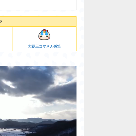
ラ
大覇王コマさん孫策