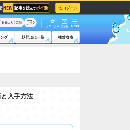
活
ログイン
2
お気に入り追加
ご意見
MENU
お気に入り
キング
妖怪ぷに一覧
強敵攻略
価と入手方法