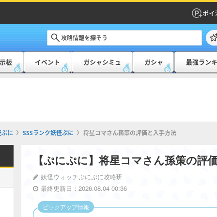
ポイ
示板
イベント
ガシャシミュ
ガシャ
最強ラン
怪ぷに
SSSランク妖怪ぷに
将星コマさん孫策の評価と入手方法
【ぷにぷに】将星コマさん孫策の評
妖怪ウォッチぷにぷに攻略班
最終更新日：2026.08.04 00:36
ピックアップ情報