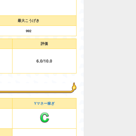
最大こうげき
992
評価
6.0/10.0
Yマネー稼ぎ