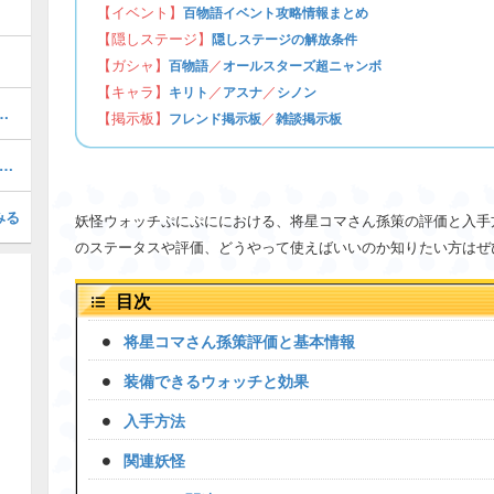
【イベント】
百物語イベント攻略情報まとめ
【隠しステージ】
隠しステージの解放条件
【ガシャ】
／
百物語
オールスターズ超ニャンボ
【キャラ】
／
／
キリト
アスナ
シノン
ぷにの最強ぷにランキング！
【掲示板】
／
フレンド掲示板
雑談掲示板
Zエラベールコインの中身とおすすめキャラ
みる
妖怪ウォッチぷにぷににおける、将星コマさん孫策の評価と入手
のステータスや評価、どうやって使えばいいのか知りたい方はぜ
目次
将星コマさん孫策評価と基本情報
装備できるウォッチと効果
入手方法
関連妖怪