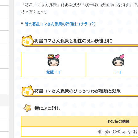
「将星コマさん孫策」は必殺技が「横一線に妖怪ぷにを消す」で
技と言えます。
皆の将星コマさん孫策の評価はコチラ（2）
将星コマさん孫策と相性の良い妖怪ぷに
覚醒ユイ
ユイ
将星コマさん孫策のひっさつわざ種類と効果
横にぷに消し
必殺技の効果
縦一線に妖怪ぷにを消