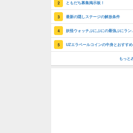
ともだち募集掲示板！
2
最新の隠しステージの解放条件
3
妖怪ウォッチぷに
4
U
5
もっと