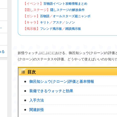
【イベント】
百物語イベント攻略情報まとめ
【隠しステージ】
隠しステージの解放条件
【ガシャ】
／
百物語
オールスターズ超ニャンボ
【キャラ】
／
／
キリト
アスナ
シノン
召喚キャンペーン専用掲示板
【掲示板】
／
フレンド掲示板
雑談掲示板
みる
妖怪ウォッチぷにぷににおける、御呂知シュウ(クローン)の評価
(クローン)のステータスや評価、どうやって使えばいいのか知り
目次
御呂知シュウ(クローン)評価と基本情報
装備できるウォッチと効果
入手方法
関連妖怪