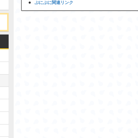
ぷにぷに関連リンク
Loaded
:
/
Unmute
38.44%