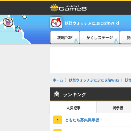
妖怪ウォッチぷにぷに攻略Wiki
攻略TOP
かくしステージ
掲
ホーム
妖怪ウォッチぷにぷに攻略Wiki
妖
ランキング
人気記事
掲示板
ともだち募集掲示板！
1