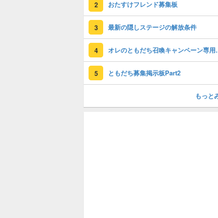
おたすけフレンド募集板
2
最新の隠しステージの解放条件
3
オレのともだち
4
ともだち募集掲示板Part2
5
もっと