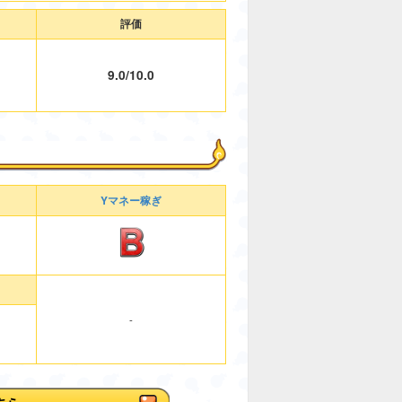
評価
9.0/10.0
Yマネー稼ぎ
-