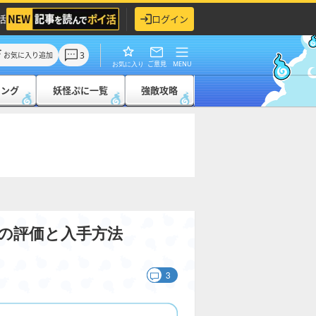
活
ログイン
3
お気に入り追加
ご意見
MENU
お気に入り
キング
妖怪ぷに一覧
強敵攻略
)の評価と入手方法
3