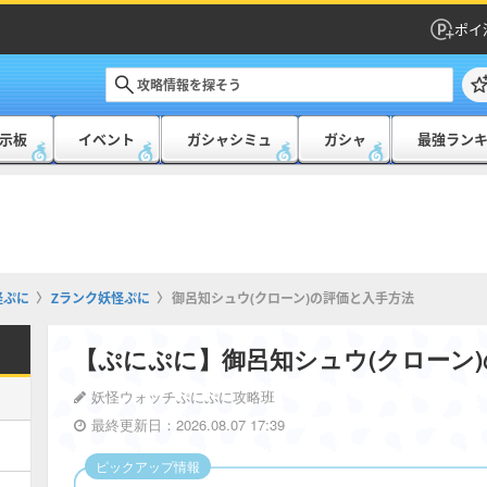
ポイ
示板
イベント
ガシャシミュ
ガシャ
最強ラン
怪ぷに
Zランク妖怪ぷに
御呂知シュウ(クローン)の評価と入手方法
【ぷにぷに】御呂知シュウ(クローン
妖怪ウォッチぷにぷに攻略班
最終更新日：2026.08.07 17:39
ピックアップ情報