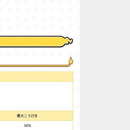
最大こうげき
1072