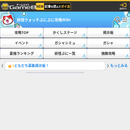
妖怪ウォッチぷにぷに攻略Wiki
攻略TOP
かくしステージ
掲示板
イベント
ガシャシミュ
ガシャ
最強ランキング
妖怪ぷに一覧
強敵攻略
ともだち募集掲示板！
もっとみる
おたすけ
1
2