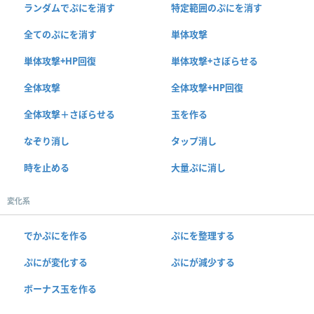
ランダムでぷにを消す
特定範囲のぷにを消す
全てのぷにを消す
単体攻撃
単体攻撃+HP回復
単体攻撃+さぼらせる
全体攻撃
全体攻撃+HP回復
全体攻撃＋さぼらせる
玉を作る
なぞり消し
タップ消し
時を止める
大量ぷに消し
変化系
でかぷにを作る
ぷにを整理する
ぷにが変化する
ぷにが減少する
ボーナス玉を作る