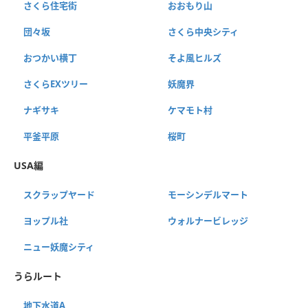
さくら住宅街
おおもり山
団々坂
さくら中央シティ
おつかい横丁
そよ風ヒルズ
さくらEXツリー
妖魔界
ナギサキ
ケマモト村
平釜平原
桜町
USA編
スクラップヤード
モーシンデルマート
ヨップル社
ウォルナービレッジ
ニュー妖魔シティ
うらルート
地下水道A