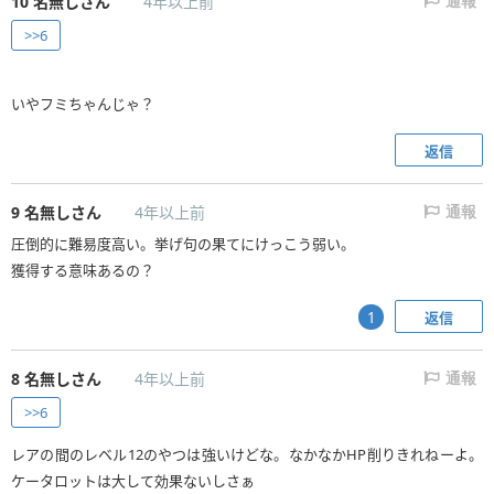
10
名無しさん
4年以上前
通報
>>6
いやフミちゃんじゃ？
返信
9
名無しさん
4年以上前
通報
圧倒的に難易度高い。挙げ句の果てにけっこう弱い。
獲得する意味あるの？
返信
1
8
名無しさん
4年以上前
通報
>>6
レアの間のレベル12のやつは強いけどな。なかなかHP削りきれねーよ。
ケータロットは大して効果ないしさぁ