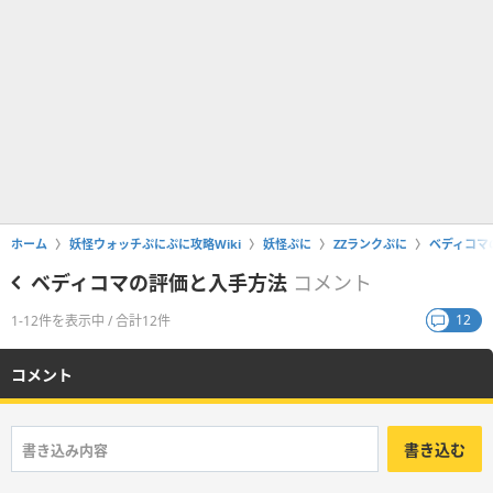
ホーム
妖怪ウォッチぷにぷに攻略Wiki
妖怪ぷに
ZZランクぷに
ベディコマ
ベディコマの評価と入手方法
コメント
12
1-12件を表示中 / 合計12件
コメント
書き込む