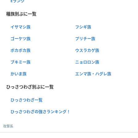
Eランク
種族別ぷに一覧
イサマシ族
フシギ族
ゴーケツ族
プリチー族
ポカポカ族
ウスラカゲ族
ブキミー族
ニョロロン族
かいま族
エンマ族・ハグレ族
ひっさつわざ別ぷに一覧
ひっさつわざ一覧
ひっさつわざの強さランキング！
攻撃系