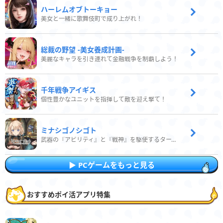
ハーレムオブトーキョー
美女と一緒に歌舞伎町で成り上がれ！
総裁の野望 -美女養成計画-
美麗なキャラを引き連れて金融戦争を制覇しよう！
千年戦争アイギス
個性豊かなユニットを指揮して敵を迎え撃て！
ミナシゴノシゴト
武器の『アビリティ』と『戦神』を駆使するターン制コマンドバトルRPG！
PCゲームをもっと見る
おすすめポイ活アプリ特集