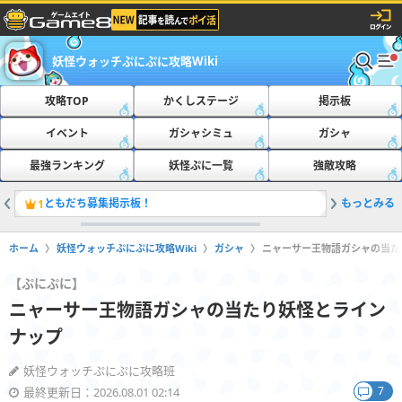
妖怪ウォッチぷにぷに攻略Wiki
攻略TOP
かくしステージ
掲示板
イベント
ガシャシミュ
ガシャ
最強ランキング
妖怪ぷに一覧
強敵攻略
ともだち募集掲示板！
もっとみる
最新の隠
1
2
ホーム
妖怪ウォッチぷにぷに攻略Wiki
ガシャ
ニャーサー王物語ガシャの当た
【ぷにぷに】
ニャーサー王物語ガシャの当たり妖怪とライン
ナップ
妖怪ウォッチぷにぷに攻略班
7
最終更新日：2026.08.01 02:14