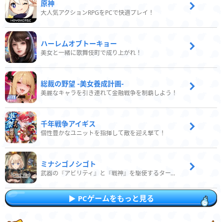
原神
大人気アクションRPGをPCで快適プレイ！
ハーレムオブトーキョー
美女と一緒に歌舞伎町で成り上がれ！
総裁の野望 -美女養成計画-
美麗なキャラを引き連れて金融戦争を制覇しよう！
千年戦争アイギス
個性豊かなユニットを指揮して敵を迎え撃て！
ミナシゴノシゴト
武器の『アビリティ』と『戦神』を駆使するターン制コマンドバトルRPG！
PCゲームをもっと見る