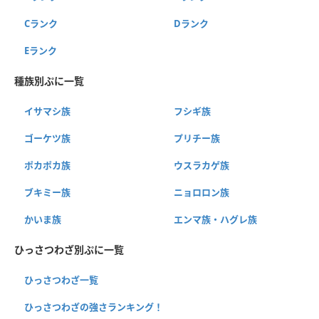
Cランク
Dランク
Eランク
種族別ぷに一覧
イサマシ族
フシギ族
ゴーケツ族
プリチー族
ポカポカ族
ウスラカゲ族
ブキミー族
ニョロロン族
かいま族
エンマ族・ハグレ族
ひっさつわざ別ぷに一覧
ひっさつわざ一覧
ひっさつわざの強さランキング！