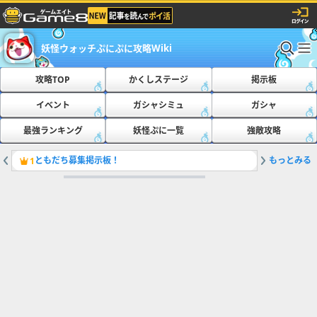
妖怪ウォッチぷにぷに攻略Wiki
攻略TOP
かくしステージ
掲示板
イベント
ガシャシミュ
ガシャ
最強ランキング
妖怪ぷに一覧
強敵攻略
ともだち募集掲示板！
もっとみる
最新の隠
1
2