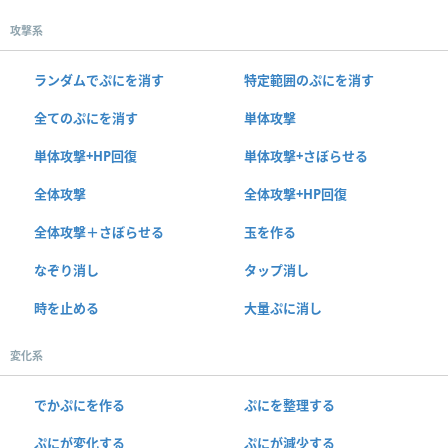
攻撃系
ランダムでぷにを消す
特定範囲のぷにを消す
全てのぷにを消す
単体攻撃
単体攻撃+HP回復
単体攻撃+さぼらせる
全体攻撃
全体攻撃+HP回復
全体攻撃＋さぼらせる
玉を作る
なぞり消し
タップ消し
時を止める
大量ぷに消し
変化系
でかぷにを作る
ぷにを整理する
ぷにが変化する
ぷにが減少する