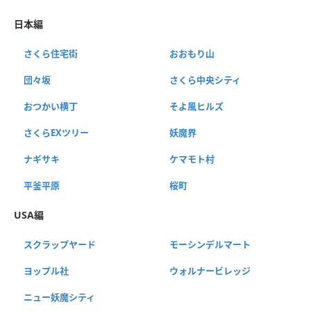
日本編
さくら住宅街
おおもり山
団々坂
さくら中央シティ
おつかい横丁
そよ風ヒルズ
さくらEXツリー
妖魔界
ナギサキ
ケマモト村
平釜平原
桜町
USA編
スクラップヤード
モーシンデルマート
ヨップル社
ウォルナービレッジ
ニュー妖魔シティ