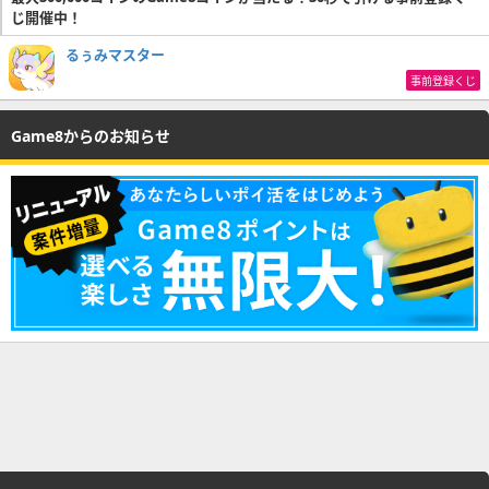
じ開催中！
るぅみマスター
事前登録くじ
Game8からのお知らせ