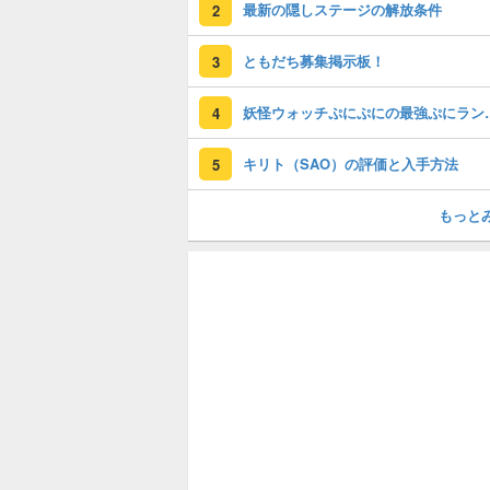
最新の隠しステージの解放条件
2
ともだち募集掲示板！
3
妖怪ウォッチぷに
4
キリト（SAO）の評価と入手方法
5
もっと