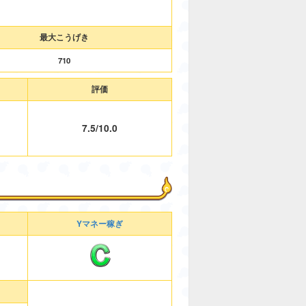
最大こうげき
710
評価
7.5/10.0
Yマネー稼ぎ