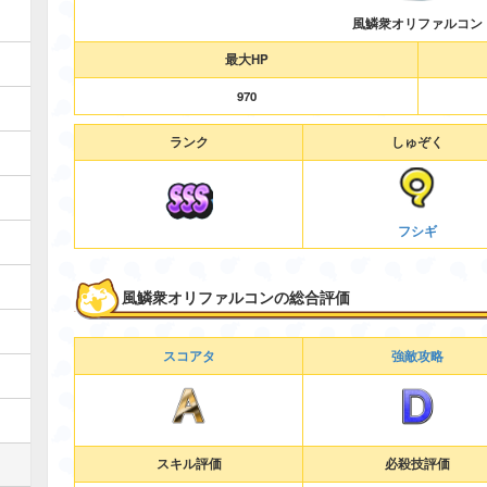
風鱗衆オリファルコン
最大HP
970
ランク
しゅぞく
フシギ
風鱗衆オリファルコンの総合評価
スコアタ
強敵攻略
スキル評価
必殺技評価