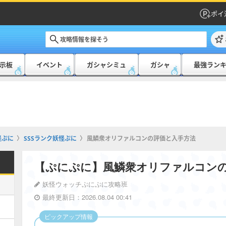
ポイ
示板
イベント
ガシャシミュ
ガシャ
最強ラン
怪ぷに
SSSランク妖怪ぷに
風鱗衆オリファルコンの評価と入手方法
【ぷにぷに】風鱗衆オリファルコン
妖怪ウォッチぷにぷに攻略班
最終更新日：2026.08.04 00:41
ピックアップ情報