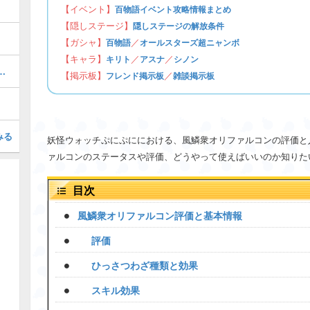
【イベント】
百物語イベント攻略情報まとめ
【隠しステージ】
隠しステージの解放条件
【ガシャ】
／
百物語
オールスターズ超ニャンボ
【キャラ】
／
／
キリト
アスナ
シノン
ぷにの最強ぷにランキング！
【掲示板】
／
フレンド掲示板
雑談掲示板
みる
妖怪ウォッチぷにぷににおける、風鱗衆オリファルコンの評価と
ァルコンのステータスや評価、どうやって使えばいいのか知りた
目次
風鱗衆オリファルコン評価と基本情報
評価
ひっさつわざ種類と効果
スキル効果