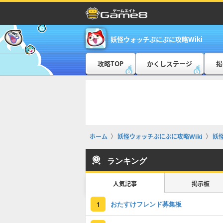
妖怪ウォッチぷにぷに攻略Wiki
攻略TOP
かくしステージ
掲
ホーム
妖怪ウォッチぷにぷに攻略Wiki
妖
ランキング
人気記事
掲示板
おたすけフレンド募集板
1