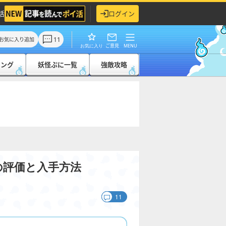
活
ログイン
11
お気に入り追加
ご意見
MENU
お気に入り
キング
妖怪ぷに一覧
強敵攻略
の評価と入手方法
11