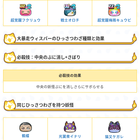
超覚醒フクリュウ
戦士オロチ
超覚醒梅雨キュウビ
大暴走ウィスパーのひっさつわざ種類と効果
必殺技：中央のぷに消し+さぼり
必殺技の効果
中央の妖怪ぷにを消しさらにサボらせる
同じひっさつわざを持つ妖怪
鶴蝶
光翼衆イナリ
猫又ケガレ