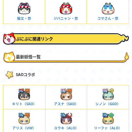
猫又・祭
ジバニャン・祭
コマさん・祭
ぷにぷに関連リンク
最新妖怪一覧
SAOコラボ
キリト（SAO）
アスナ（SAO）
シノン（GGO）
アリス（UW）
ユウキ（ALO）
リーファ（ALO）