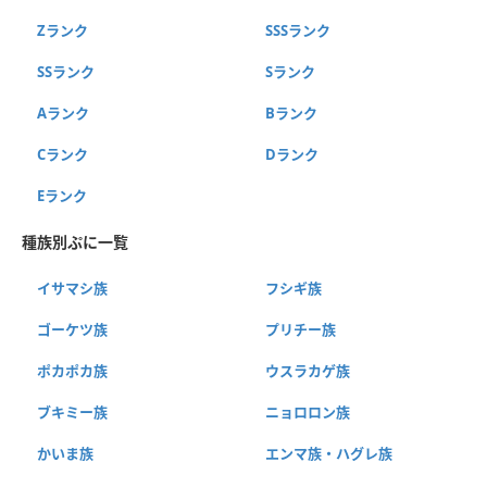
Zランク
SSSランク
SSランク
Sランク
Aランク
Bランク
Cランク
Dランク
Eランク
種族別ぷに一覧
イサマシ族
フシギ族
ゴーケツ族
プリチー族
ポカポカ族
ウスラカゲ族
ブキミー族
ニョロロン族
かいま族
エンマ族・ハグレ族