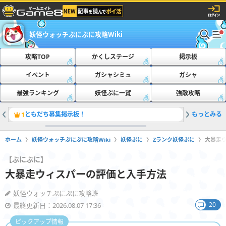
妖怪ウォッチぷにぷに攻略Wiki
攻略TOP
かくしステージ
掲示板
イベント
ガシャシミュ
ガシャ
最強ランキング
妖怪ぷに一覧
強敵攻略
ともだち募集掲示板！
もっとみる
おたすけ
1
2
ホーム
妖怪ウォッチぷにぷに攻略Wiki
妖怪ぷに
Zランク妖怪ぷに
大暴走
【ぷにぷに】
大暴走ウィスパーの評価と入手方法
妖怪ウォッチぷにぷに攻略班
20
最終更新日：2026.08.07 17:36
ピックアップ情報