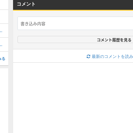
コメント
ぷにの最強ぷにランキング！
コメント履歴を見る
召喚キャンペーン専用掲示板
最新のコメントを読
みる