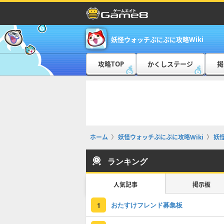
妖怪ウォッチぷにぷに攻略Wiki
攻略TOP
かくしステージ
掲
ホーム
妖怪ウォッチぷにぷに攻略Wiki
妖
ランキング
人気記事
掲示板
おたすけフレンド募集板
1