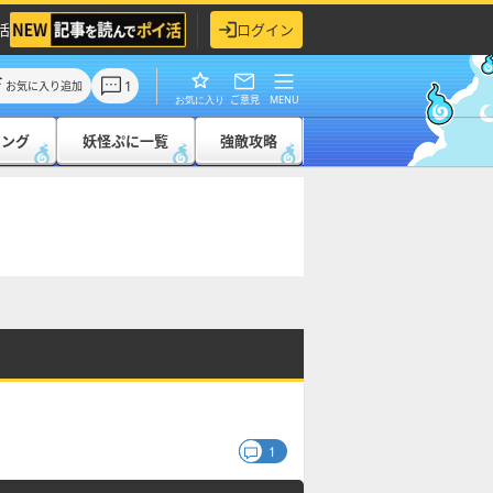
活
ログイン
1
お気に入り追加
ご意見
MENU
お気に入り
キング
妖怪ぷに一覧
強敵攻略
1