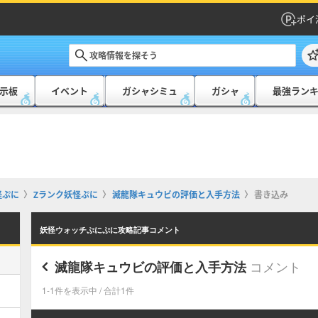
ポイ
示板
イベント
ガシャシミュ
ガシャ
最強ラン
怪ぷに
Zランク妖怪ぷに
滅龍隊キュウビの評価と入手方法
書き込み
妖怪ウォッチぷにぷに攻略記事コメント
コメント
滅龍隊キュウビの評価と入手方法
1-1件を表示中 / 合計1件