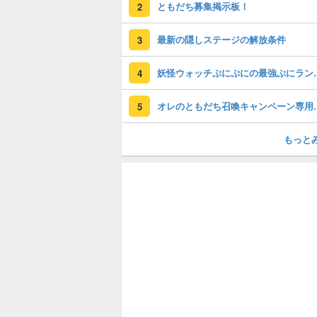
ともだち募集掲示板！
2
最新の隠しステージの解放条件
3
妖怪ウォッチぷに
4
オレのともだち
5
もっと