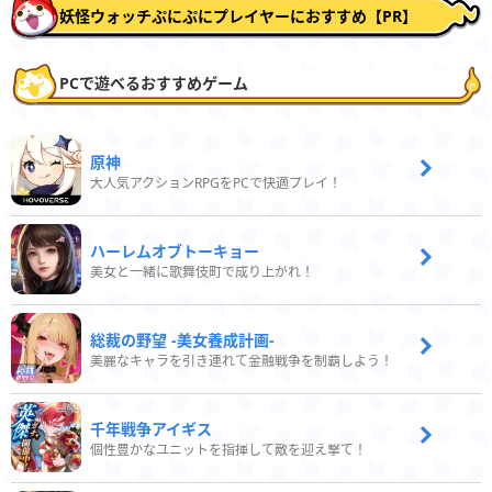
妖怪ウォッチぷにぷにプレイヤーにおすすめ【PR】
PCで遊べるおすすめゲーム
原神
大人気アクションRPGをPCで快適プレイ！
ハーレムオブトーキョー
美女と一緒に歌舞伎町で成り上がれ！
総裁の野望 -美女養成計画-
美麗なキャラを引き連れて金融戦争を制覇しよう！
千年戦争アイギス
個性豊かなユニットを指揮して敵を迎え撃て！