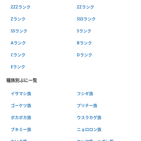
ZZZランク
ZZランク
Zランク
SSSランク
SSランク
Sランク
Aランク
Bランク
Cランク
Dランク
Eランク
種族別ぷに一覧
イサマシ族
フシギ族
ゴーケツ族
プリチー族
ポカポカ族
ウスラカゲ族
ブキミー族
ニョロロン族