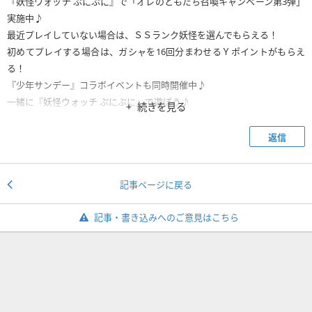
『妖怪ウォッチ ぷにぷに』で「オレのともだち召喚キャンペーン第3弾」
実施中♪
最近プレイしていない場合は、ＳＳランク妖怪を選んでもらえる！
初めてプレイする場合は、ガシャを16回分まわせるＹポイントがもらえ
る！
『少年サンデー』コラボイベントも同時開催中♪
一緒に『妖怪ウォッチ ぷにぷに』で遊ぼう♪
続きを見る
https://yokai-punipuni.jp/cp3-line/index.nhn?openExternalBrowser=1&
返信
comeback_code=sty6prgg&comeback_name=
りょょ部長
※上記のURLからプレイすると、このメッセージを送った相手にプレゼン
記事ページに戻る
トが届きます。2019年5月16日まで有効です。
記事・書き込みへのご意見はこちら