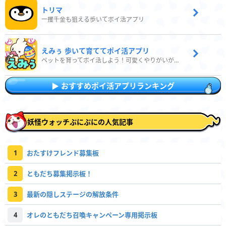
トリマ
一攫千金も狙える歩いてポイ活アプリ
えみぅ 歩いて育ててポイ活アプリ
ペットを育ってポイ活しよう！可愛くやりがいがある新感覚アプリ
おすすめポイ活アプリランキング
妖怪ウォッチぷにぷにの人気記事
1
おたすけフレンド募集板
2
ともだち募集掲示板！
3
最新の隠しステージの解放条件
4
オレのともだち召喚キャンペーン専用掲示板