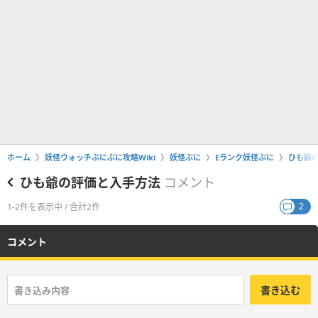
ホーム
妖怪ウォッチぷにぷに攻略Wiki
妖怪ぷに
Eランク妖怪ぷに
ひも爺
ひも爺の評価と入手方法
コメント
2
1-2件を表示中 / 合計2件
コメント
書き込む