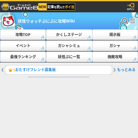
妖怪ウォッチぷにぷに攻略Wiki
攻略TOP
かくしステージ
掲示板
イベント
ガシャシミュ
ガシャ
最強ランキング
妖怪ぷに一覧
強敵攻略
おたすけフレンド募集板
もっとみる
ともだち
1
2