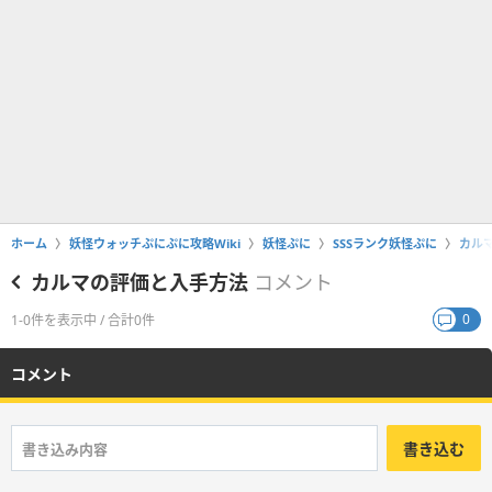
ホーム
妖怪ウォッチぷにぷに攻略Wiki
妖怪ぷに
SSSランク妖怪ぷに
カル
カルマの評価と入手方法
コメント
0
1-0件を表示中 / 合計0件
コメント
書き込む