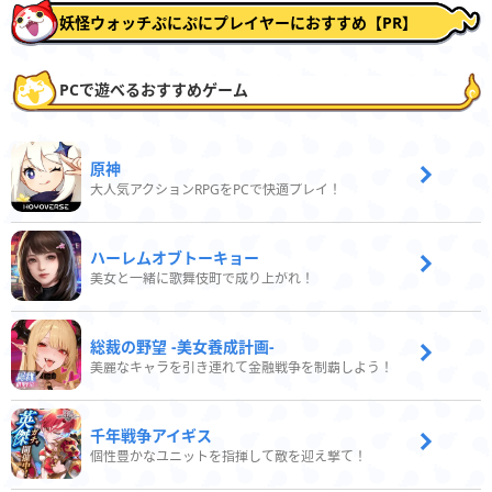
妖怪ウォッチぷにぷにプレイヤーにおすすめ【PR】
PCで遊べるおすすめゲーム
原神
大人気アクションRPGをPCで快適プレイ！
ハーレムオブトーキョー
美女と一緒に歌舞伎町で成り上がれ！
総裁の野望 -美女養成計画-
美麗なキャラを引き連れて金融戦争を制覇しよう！
千年戦争アイギス
個性豊かなユニットを指揮して敵を迎え撃て！