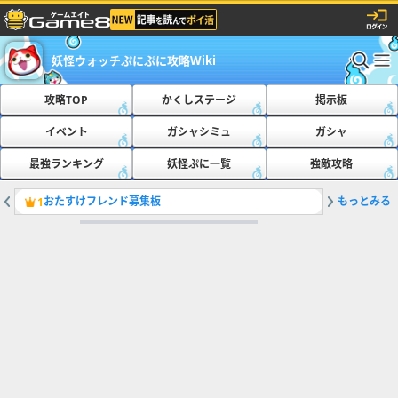
妖怪ウォッチぷにぷに攻略Wiki
攻略TOP
かくしステージ
掲示板
イベント
ガシャシミュ
ガシャ
最強ランキング
妖怪ぷに一覧
強敵攻略
おたすけフレンド募集板
もっとみる
最新の隠
1
2