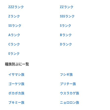
ZZZランク
ZZランク
Zランク
SSSランク
SSランク
Sランク
Aランク
Bランク
Cランク
Dランク
Eランク
種族別ぷに一覧
イサマシ族
フシギ族
ゴーケツ族
プリチー族
ポカポカ族
ウスラカゲ族
ブキミー族
ニョロロン族