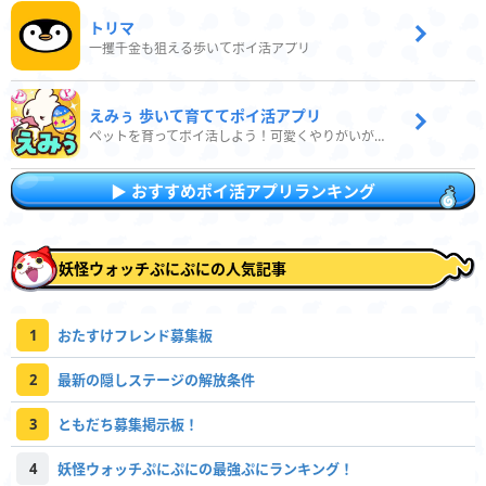
トリマ
一攫千金も狙える歩いてポイ活アプリ
えみぅ 歩いて育ててポイ活アプリ
ペットを育ってポイ活しよう！可愛くやりがいがある新感覚アプリ
おすすめポイ活アプリランキング
妖怪ウォッチぷにぷにの人気記事
1
おたすけフレンド募集板
2
最新の隠しステージの解放条件
3
ともだち募集掲示板！
4
妖怪ウォッチぷにぷにの最強ぷにランキング！