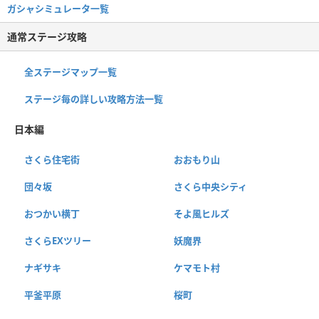
ガシャシミュレータ一覧
通常ステージ攻略
全ステージマップ一覧
ステージ毎の詳しい攻略方法一覧
日本編
さくら住宅街
おおもり山
団々坂
さくら中央シティ
おつかい横丁
そよ風ヒルズ
さくらEXツリー
妖魔界
ナギサキ
ケマモト村
平釜平原
桜町