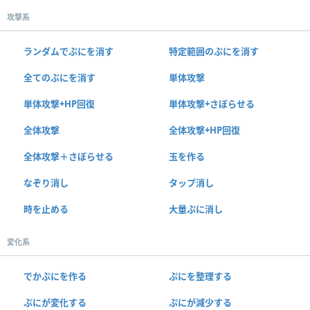
攻撃系
ランダムでぷにを消す
特定範囲のぷにを消す
全てのぷにを消す
単体攻撃
単体攻撃+HP回復
単体攻撃+さぼらせる
全体攻撃
全体攻撃+HP回復
全体攻撃＋さぼらせる
玉を作る
なぞり消し
タップ消し
時を止める
大量ぷに消し
変化系
でかぷにを作る
ぷにを整理する
ぷにが変化する
ぷにが減少する