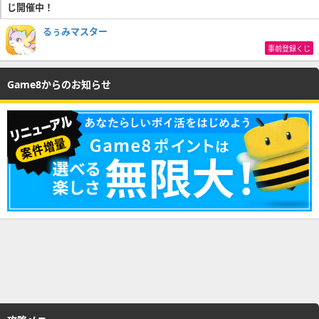
じ開催中！
るぅみマスター
事前登録くじ
Game8からのお知らせ