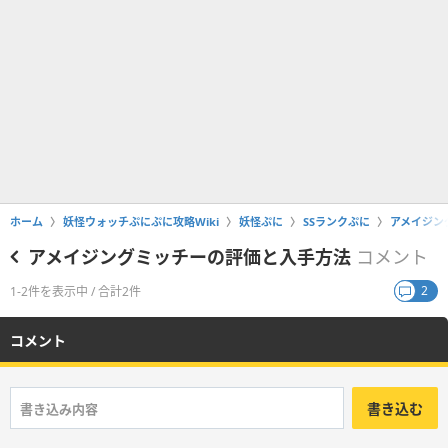
ホーム
妖怪ウォッチぷにぷに攻略Wiki
妖怪ぷに
SSランクぷに
アメイジン
アメイジングミッチーの評価と入手方法
コメント
2
1-2件を表示中 / 合計2件
コメント
書き込む