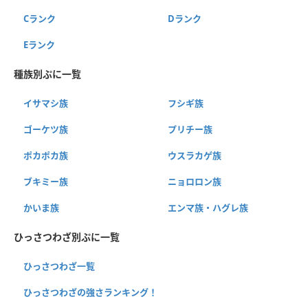
Cランク
Dランク
Eランク
種族別ぷに一覧
イサマシ族
フシギ族
ゴーケツ族
プリチー族
ポカポカ族
ウスラカゲ族
ブキミー族
ニョロロン族
かいま族
エンマ族・ハグレ族
ひっさつわざ別ぷに一覧
ひっさつわざ一覧
ひっさつわざの強さランキング！