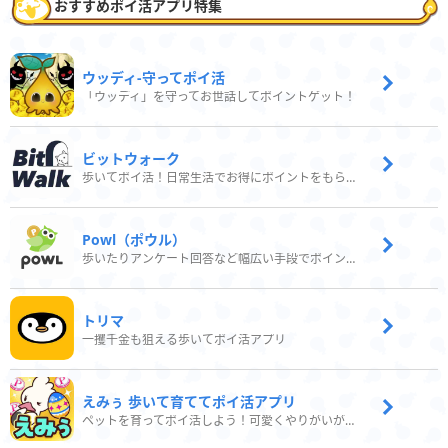
おすすめポイ活アプリ特集
ウッディ‐守ってポイ活
「ウッディ」を守ってお世話してポイントゲット！
ビットウォーク
歩いてポイ活！日常生活でお得にポイントをもらおう
Powl（ポウル）
歩いたりアンケート回答など幅広い手段でポイントをゲット
トリマ
一攫千金も狙える歩いてポイ活アプリ
えみぅ 歩いて育ててポイ活アプリ
ペットを育ってポイ活しよう！可愛くやりがいがある新感覚アプリ