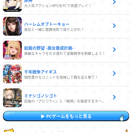
原神
大人気アクションRPGをPCで快適プレイ！
ハーレムオブトーキョー
美女と一緒に歌舞伎町で成り上がれ！
総裁の野望 -美女養成計画-
美麗なキャラを引き連れて金融戦争を制覇しよう！
千年戦争アイギス
個性豊かなユニットを指揮して敵を迎え撃て！
ミナシゴノシゴト
武器の『アビリティ』と『戦神』を駆使するターン制コマンドバトルRPG！
PCゲームをもっと見る