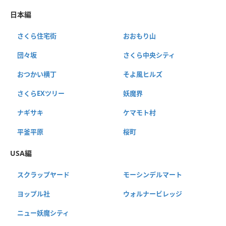
日本編
さくら住宅街
おおもり山
団々坂
さくら中央シティ
おつかい横丁
そよ風ヒルズ
さくらEXツリー
妖魔界
ナギサキ
ケマモト村
平釜平原
桜町
USA編
スクラップヤード
モーシンデルマート
ヨップル社
ウォルナービレッジ
ニュー妖魔シティ