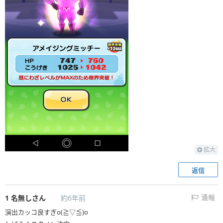
拡大
返信
1
名無しさん
約6年前
通報
演出カッコ良すぎo(≧▽≦)o