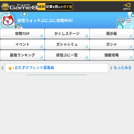
妖怪ウォッチぷにぷに攻略Wiki
攻略TOP
かくしステージ
掲示板
イベント
ガシャシミュ
ガシャ
最強ランキング
妖怪ぷに一覧
強敵攻略
おたすけフレンド募集板
もっとみる
最新の隠
1
2