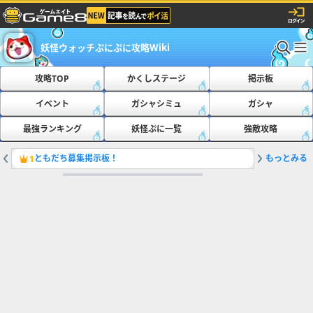
妖怪ウォッチぷにぷに攻略Wiki
攻略TOP
かくしステージ
掲示板
イベント
ガシャシミュ
ガシャ
最強ランキング
妖怪ぷに一覧
強敵攻略
ともだち募集掲示板！
もっとみる
最新の隠
1
2