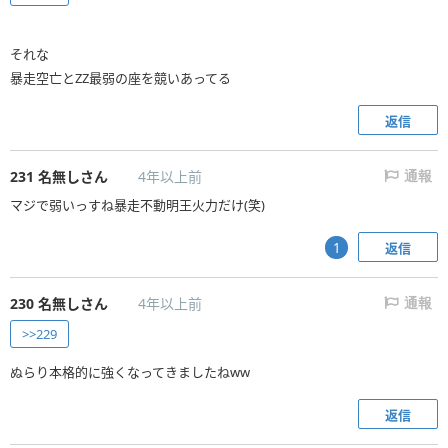
それな
暴走空亡とZZ最弱の座を競いあってる
返信
231
名無しさん
4年以上前
通報
マジで弱いっすね暴走不動明王火力だけ(笑)
返信
1
230
名無しさん
4年以上前
通報
>>229
ぬらり本格的に強くなってきましたねww
返信