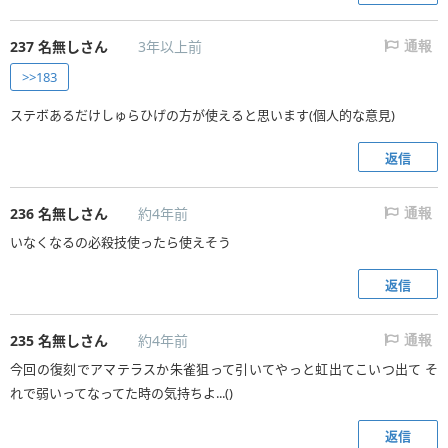
237
名無しさん
3年以上前
通報
>>183
ステボあるだけしゅらひげの方が使えると思います(個人的な意見)
返信
236
名無しさん
約4年前
通報
いなくなるの必殺技使ったら使えそう
返信
235
名無しさん
約4年前
通報
今回の復刻でアマテラスか朱雀狙って引いてやっと虹出てこいつ出て そ
れで弱いってなってた時の気持ちよ...()
返信