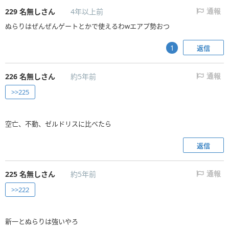
229
名無しさん
4年以上前
通報
ぬらりはぜんぜんゲートとかで使えるわwエアプ勢おつ
返信
1
226
名無しさん
約5年前
通報
>>225
空亡、不動、ゼルドリスに比べたら
返信
225
名無しさん
約5年前
通報
>>222
新一とぬらりは強いやろ