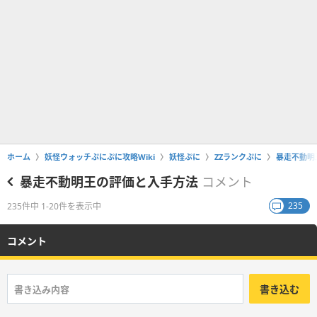
ホーム
妖怪ウォッチぷにぷに攻略Wiki
妖怪ぷに
ZZランクぷに
暴走不動明
暴走不動明王の評価と入手方法
コメント
235
235件中 1-20件を表示中
コメント
書き込む