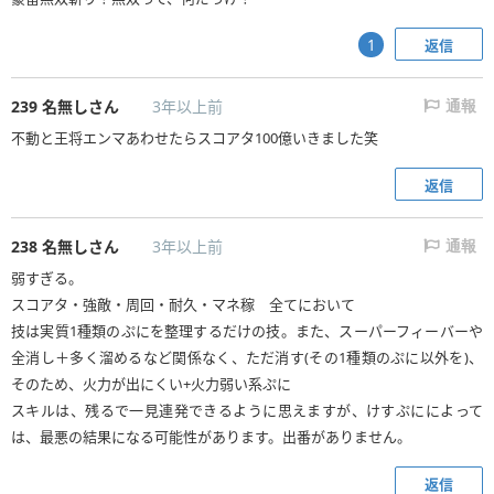
返信
1
239
名無しさん
3年以上前
通報
不動と王将エンマあわせたらスコアタ100億いきました笑
返信
238
名無しさん
3年以上前
通報
弱すぎる。
スコアタ・強敵・周回・耐久・マネ稼 全てにおいて
技は実質1種類のぷにを整理するだけの技。また、スーパーフィーバーや
全消し＋多く溜めるなど関係なく、ただ消す(その1種類のぷに以外を)、
そのため、火力が出にくい+火力弱い系ぷに
スキルは、残るで一見連発できるように思えますが、けすぷにによって
は、最悪の結果になる可能性があります。出番がありません。
返信