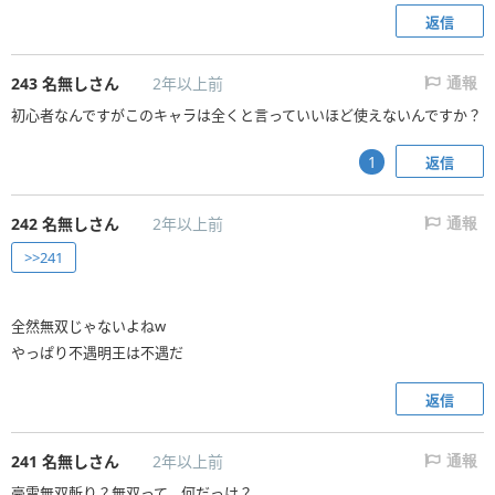
返信
243
名無しさん
2年以上前
通報
初心者なんですがこのキャラは全くと言っていいほど使えないんですか？
返信
1
242
名無しさん
2年以上前
通報
>>241
全然無双じゃないよねw
やっぱり不遇明王は不遇だ
返信
241
名無しさん
2年以上前
通報
豪雷無双斬り？無双って、何だっけ？