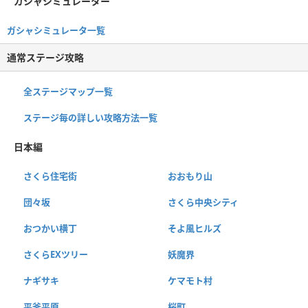
ガシャシミュレーター
ガシャシミュレータ一覧
通常ステージ攻略
全ステージマップ一覧
ステージ毎の詳しい攻略方法一覧
日本編
さくら住宅街
おおもり山
団々坂
さくら中央シティ
おつかい横丁
そよ風ヒルズ
さくらEXツリー
妖魔界
ナギサキ
ケマモト村
平釜平原
桜町