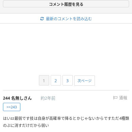
コメント履歴を見る
最新のコメントを読み込む
1
2
3
次ページ
244
名無しさん
約2年前
通報
>>243
はいzz最弱です技は自身が高確率で降るとかじゃないからですただ4種類
のぷに消すだけだから弱い