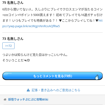
75
名無しさん
6月から開いてない人、久しぶりにプレイでクロスエンマが当たるコイン
+zzzコイン+Yポイント5000貰えます！ 初めてプレイでも16連ガチャ引け
ます！ いつもプレイでも特典がある？！ ▼ここからプレイしてね！▼
htt
ps://ywp.page.link/ecWgJnNnRcxAQfRw5
73
名無しさん
>>72
つよいかは知らんけど見た目はかっこいいやん。
そういうことだ🔫😎
もっとコメントを見る(73件)
記事・書き込みへのご意見はこちら
妖怪ウォッチぷにぷに攻略Wiki