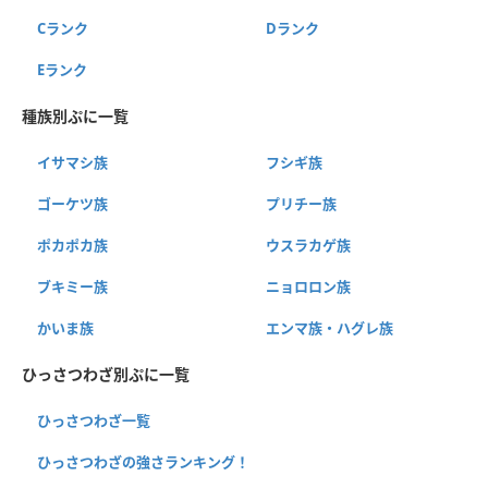
Cランク
Dランク
Eランク
種族別ぷに一覧
イサマシ族
フシギ族
ゴーケツ族
プリチー族
ポカポカ族
ウスラカゲ族
ブキミー族
ニョロロン族
かいま族
エンマ族・ハグレ族
ひっさつわざ別ぷに一覧
ひっさつわざ一覧
ひっさつわざの強さランキング！