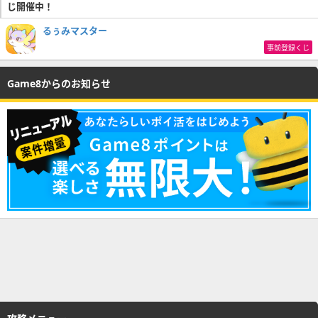
じ開催中！
るぅみマスター
事前登録くじ
Game8からのお知らせ