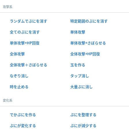
攻撃系
ランダムでぷにを消す
特定範囲のぷにを消す
全てのぷにを消す
単体攻撃
単体攻撃+HP回復
単体攻撃+さぼらせる
全体攻撃
全体攻撃+HP回復
全体攻撃＋さぼらせる
玉を作る
なぞり消し
タップ消し
時を止める
大量ぷに消し
変化系
でかぷにを作る
ぷにを整理する
ぷにが変化する
ぷにが減少する