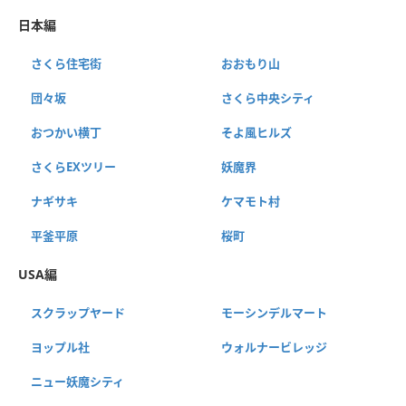
日本編
さくら住宅街
おおもり山
団々坂
さくら中央シティ
おつかい横丁
そよ風ヒルズ
さくらEXツリー
妖魔界
ナギサキ
ケマモト村
平釜平原
桜町
USA編
スクラップヤード
モーシンデルマート
ヨップル社
ウォルナービレッジ
ニュー妖魔シティ