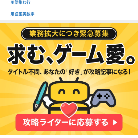
用語集わ行
用語集英数字