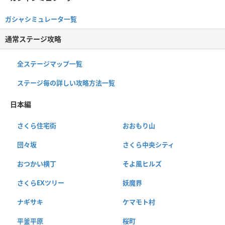
ガシャシミュレータ一覧
通常ステージ攻略
全ステージマップ一覧
ステージ毎の詳しい攻略方法一覧
日本編
さくら住宅街
おおもり山
団々坂
さくら中央シティ
おつかい横丁
そよ風ヒルズ
さくらEXツリー
妖魔界
ナギサキ
ケマモト村
平釜平原
桜町