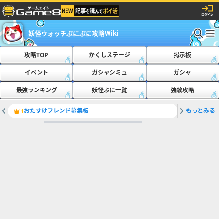
妖怪ウォッチぷにぷに攻略Wiki
攻略TOP
かくしステージ
掲示板
イベント
ガシャシミュ
ガシャ
最強ランキング
妖怪ぷに一覧
強敵攻略
おたすけフレンド募集板
もっとみる
ともだち
1
2