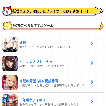
妖怪ウォッチぷにぷにプレイヤーにおすすめ【PR】
PCで遊べるおすすめゲーム
原神
大人気アクションRPGをPCで快適プレイ！
ハーレムオブトーキョー
美女と一緒に歌舞伎町で成り上がれ！
総裁の野望 -美女養成計画-
美麗なキャラを引き連れて金融戦争を制覇しよう！
千年戦争アイギス
個性豊かなユニットを指揮して敵を迎え撃て！