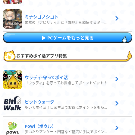
ミナシゴノシゴト
武器の『アビリティ』と『戦神』を駆使するターン制コマンドバトルRPG！
PCゲームをもっと見る
おすすめポイ活アプリ特集
ウッディ‐守ってポイ活
「ウッディ」を守ってお世話してポイントゲット！
ビットウォーク
歩いてポイ活！日常生活でお得にポイントをもらおう
Powl（ポウル）
歩いたりアンケート回答など幅広い手段でポイントをゲット