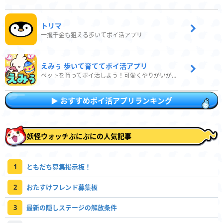
トリマ
一攫千金も狙える歩いてポイ活アプリ
えみぅ 歩いて育ててポイ活アプリ
ペットを育ってポイ活しよう！可愛くやりがいがある新感覚アプリ
おすすめポイ活アプリランキング
妖怪ウォッチぷにぷにの人気記事
1
ともだち募集掲示板！
2
おたすけフレンド募集板
3
最新の隠しステージの解放条件