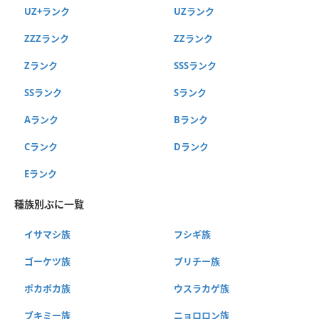
UZ+ランク
UZランク
ZZZランク
ZZランク
Zランク
SSSランク
SSランク
Sランク
Aランク
Bランク
Cランク
Dランク
Eランク
種族別ぷに一覧
イサマシ族
フシギ族
ゴーケツ族
プリチー族
ポカポカ族
ウスラカゲ族
ブキミー族
ニョロロン族