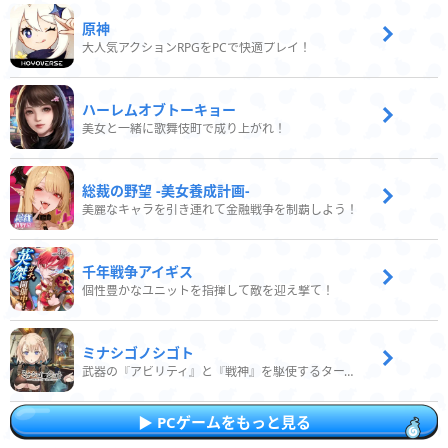
原神
大人気アクションRPGをPCで快適プレイ！
ハーレムオブトーキョー
美女と一緒に歌舞伎町で成り上がれ！
総裁の野望 -美女養成計画-
美麗なキャラを引き連れて金融戦争を制覇しよう！
千年戦争アイギス
個性豊かなユニットを指揮して敵を迎え撃て！
ミナシゴノシゴト
武器の『アビリティ』と『戦神』を駆使するターン制コマンドバトルRPG！
PCゲームをもっと見る