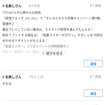
3
名無しさん
約6年前
通報
????,w!?メダル神からの招待
『妖怪ウォッチ ぷにぷに』で「オレのともだち召喚キャンペーン第5弾」
実施中♪
最近プレイしていない場合は、ＳＳランク妖怪を選んでもらえる！
初めてプレイする場合は、「仮面ライダーゼロワン」やガシャを16回分
まわせるＹポイントがもらえる！
『仮面ライダー』コラボイベントも同時開催中♪
今なら「仮面ライダー電王」が必ずもらえる！
続きを見る
一緒に『妖怪ウォッチ ぷにぷに』で遊ぼう♪
返信
https://yokai-punipuni.jp/cp5-line/index.nhn?openExternalBrowser=1&
comeback_code=1mpfh4u4&comeback_name=????,w!?
メダル神
2
名無しさん
7年以上前
通報
※上記のURLからプレイすると、このメッセージを送った相手にプレゼン
それな
トが届きます。2020年7月16日まで有効です。あいう
返信