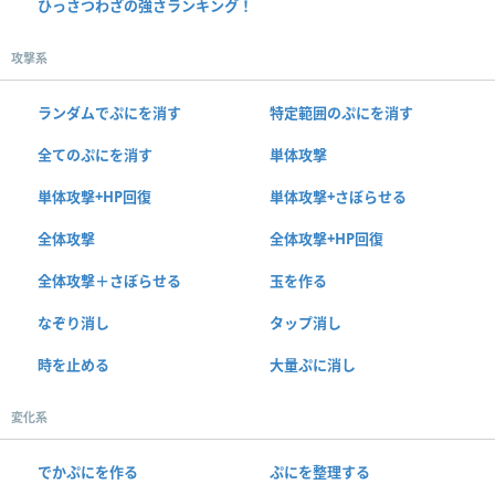
ひっさつわざの強さランキング！
攻撃系
ランダムでぷにを消す
特定範囲のぷにを消す
全てのぷにを消す
単体攻撃
単体攻撃+HP回復
単体攻撃+さぼらせる
全体攻撃
全体攻撃+HP回復
全体攻撃＋さぼらせる
玉を作る
なぞり消し
タップ消し
時を止める
大量ぷに消し
変化系
でかぷにを作る
ぷにを整理する