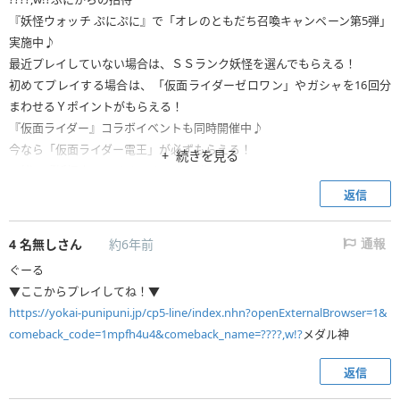
『妖怪ウォッチ ぷにぷに』で「オレのともだち召喚キャンペーン第5弾」
実施中♪
最近プレイしていない場合は、ＳＳランク妖怪を選んでもらえる！
初めてプレイする場合は、「仮面ライダーゼロワン」やガシャを16回分
まわせるＹポイントがもらえる！
『仮面ライダー』コラボイベントも同時開催中♪
今なら「仮面ライダー電王」が必ずもらえる！
続きを見る
一緒に『妖怪ウォッチ ぷにぷに』で遊ぼう♪
返信
https://yokai-punipuni.jp/cp5-line/index.nhn?openExternalBrowser=1&
comeback_code=1mpfh4u4&comeback_name=????,w!?
ぷに
4
名無しさん
約6年前
通報
※上記のURLからプレイすると、このメッセージを送った相手にプレゼン
ぐーる
トが届きます。2020年7月16日まで有効です。。
https://yokai-punipuni.jp/cp5-line/index.nhn?openExternalBrowser=1&
comeback_code=1mpfh4u4&comeback_name=????,w!?
メダル神
返信