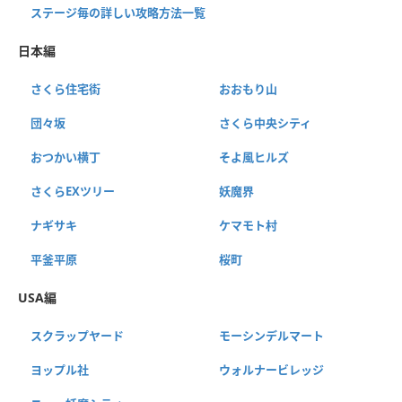
ステージ毎の詳しい攻略方法一覧
日本編
さくら住宅街
おおもり山
団々坂
さくら中央シティ
おつかい横丁
そよ風ヒルズ
さくらEXツリー
妖魔界
ナギサキ
ケマモト村
平釜平原
桜町
USA編
スクラップヤード
モーシンデルマート
ヨップル社
ウォルナービレッジ