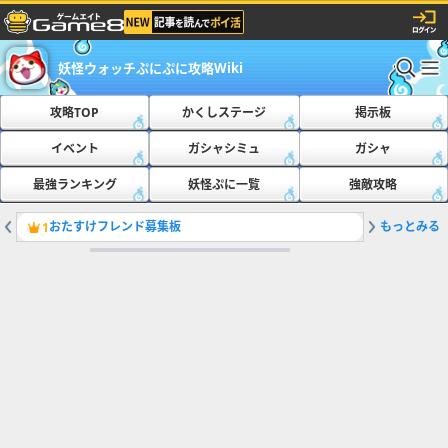
妖怪ウォッチぷにぷに攻略Wiki
攻略TOP
かくしステージ
掲示板
イベント
ガシャシミュ
ガシャ
最強ランキング
妖怪ぷに一覧
強敵攻略
おたすけフレンド募集板
もっとみる
ともだち
1
2