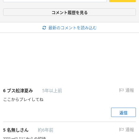
コメント履歴を見る
最新のコメントを読み込む
6
ブス舩津夏み
5年以上前
通報
ここからプレイしてね
返信
5
名無しさん
約6年前
通報
????,w!?ぷにからの招待