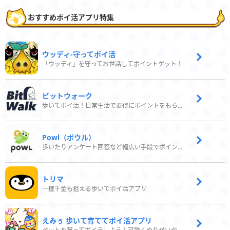
おすすめポイ活アプリ特集
ウッディ‐守ってポイ活
「ウッディ」を守ってお世話してポイントゲット！
ビットウォーク
歩いてポイ活！日常生活でお得にポイントをもらおう
Powl（ポウル）
歩いたりアンケート回答など幅広い手段でポイントをゲット
トリマ
一攫千金も狙える歩いてポイ活アプリ
えみぅ 歩いて育ててポイ活アプリ