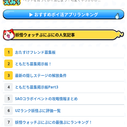
ペットを育ってポイ活しよう！可愛くやりがいがある新感覚アプリ
おすすめポイ活アプリランキング
妖怪ウォッチぷにぷにの人気記事
1
おたすけフレンド募集板
2
ともだち募集掲示板！
3
最新の隠しステージの解放条件
4
ともだち募集掲示板Part3
5
SAOコラボイベントの攻略情報まとめ
6
UZランク妖怪ぷに評価一覧
7
妖怪ウォッチぷにぷにの最強ぷにランキング！