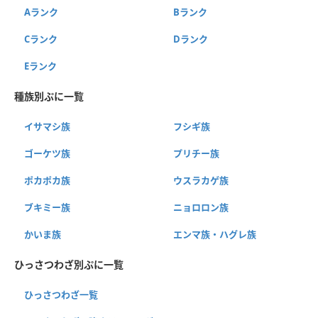
Aランク
Bランク
Cランク
Dランク
Eランク
種族別ぷに一覧
イサマシ族
フシギ族
ゴーケツ族
プリチー族
ポカポカ族
ウスラカゲ族
ブキミー族
ニョロロン族
かいま族
エンマ族・ハグレ族
ひっさつわざ別ぷに一覧
ひっさつわざ一覧