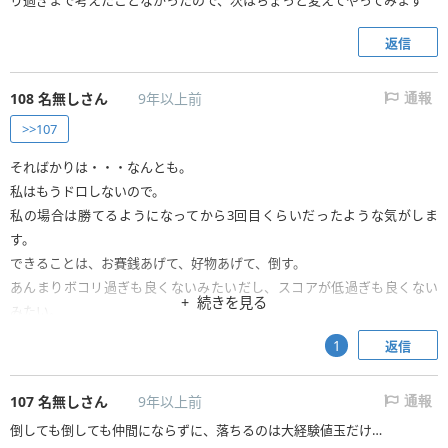
り過ぎまで考えたことなかったので、次はちょっと変えてやってみます
返信
108
名無しさん
9年以上前
通報
>>107
そればかりは・・・なんとも。
私はもうドロしないので。
私の場合は勝てるようになってから3回目くらいだったような気がしま
す。
できることは、お賽銭あげて、好物あげて、倒す。
あんまりボコリ過ぎも良くないみたいだし、スコアが低過ぎも良くない
続きを見る
みたい。
気にせずに普通に倒すのが良いかもね。
返信
1
(∩・∀・)∩ﾗｧｰﾝ
107
名無しさん
9年以上前
通報
倒しても倒しても仲間にならずに、落ちるのは大経験値玉だけ…