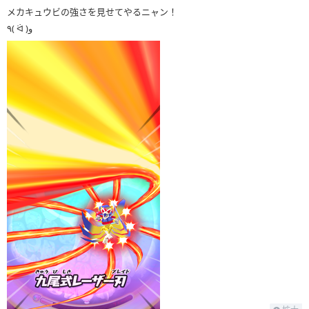
メカキュウビの強さを見せてやるニャン！
٩( ᐛ )و