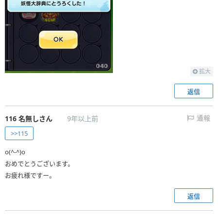
拡大
返信
116
名無しさん
9年以上前
通報
>>115
o(^-^)o
おめでとうございます。
お疲れ様ですー。
返信