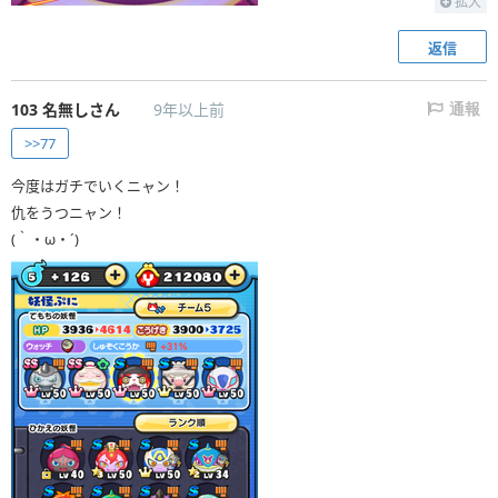
拡大
返信
103
名無しさん
9年以上前
通報
>>77
今度はガチでいくニャン！
仇をうつニャン！
(｀・ω・´)