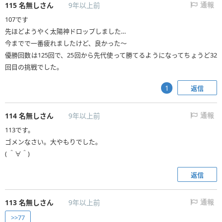
115
名無しさん
9年以上前
通報
107です
先ほどようやく太陽神ドロップしました…
今までで一番疲れましたけど、良かった～
優勝回数は125回で、25回から先代使って勝てるようになってちょうど32
回目の挑戦でした。
返信
1
114
名無しさん
9年以上前
通報
113です。
ゴメンなさい。大やもりでした。
( ＾∀＾)
返信
113
名無しさん
9年以上前
通報
>>77