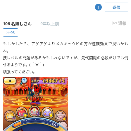
返信
1
106
名無しさん
9年以上前
通報
>>93
もしかしたら、アゲアゲよりメカキュウビの方が種族効果で良いかも
ね。
技レベルの問題があるかもしれないですが、先代閻魔の必殺だけでも倒
せるようです。( ＾∀＾)
頑張ってください。