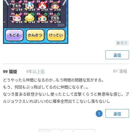
拡大
返信
99
猫姫
9年以上前
通報
どうやったら仲間になるのか…もう時間の問題な気がする。
もう、何回もぶっ飛ばしてるのに仲間にならず…。
なつき度ある妖怪少ないし使ったとして反撃くらうと無意味な感じ。ブ
ルジョワさえいればいいのに確率全然出てこないし落ちないし
返信
1