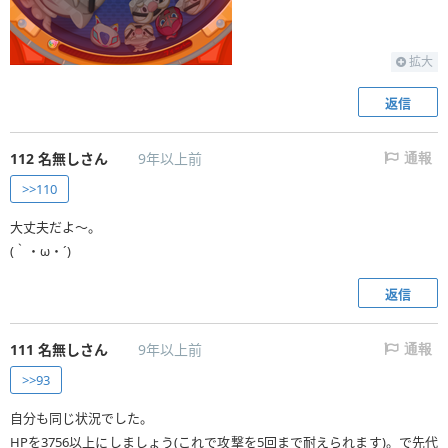
拡大
返信
112
名無しさん
9年以上前
通報
>>110
大丈夫だよ〜。
(｀・ω・´)
返信
111
名無しさん
9年以上前
通報
>>93
自分も同じ状況でした。
HPを3756以上にしましょう(これで攻撃を5回まで耐えられます)。で先代