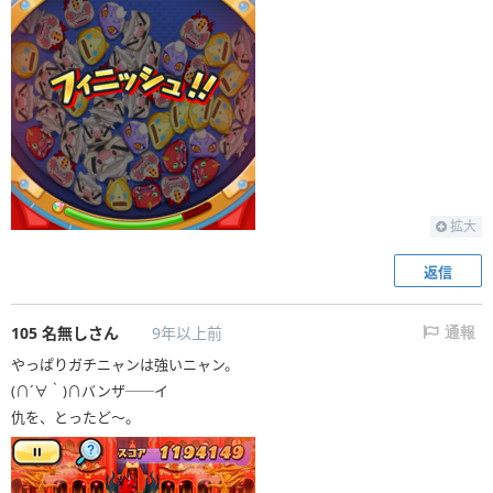
拡大
返信
105
名無しさん
9年以上前
通報
やっぱりガチニャンは強いニャン。
(∩´∀｀)∩バンザ──イ
仇を、とったど〜。