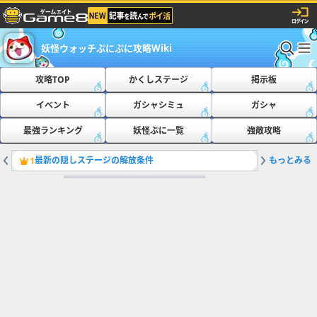
妖怪ウォッチぷにぷに攻略Wiki
攻略TOP
かくしステージ
掲示板
イベント
ガシャシミュ
ガシャ
最強ランキング
妖怪ぷに一覧
強敵攻略
最新の隠しステージの解放条件
もっとみる
ともだち
1
2