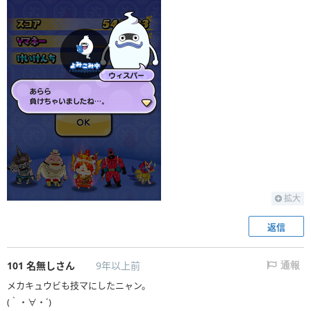
拡大
返信
101
名無しさん
9年以上前
通報
メカキュウビも技マにしたニャン。
(｀・∀・´)