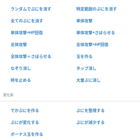
ランダムでぷにを消す
特定範囲のぷにを消す
全てのぷにを消す
単体攻撃
単体攻撃+HP回復
単体攻撃+さぼらせる
全体攻撃
全体攻撃+HP回復
全体攻撃＋さぼらせる
玉を作る
なぞり消し
タップ消し
時を止める
大量ぷに消し
変化系
でかぷにを作る
ぷにを整理する
ぷにが変化する
ぷにが減少する
ボーナス玉を作る