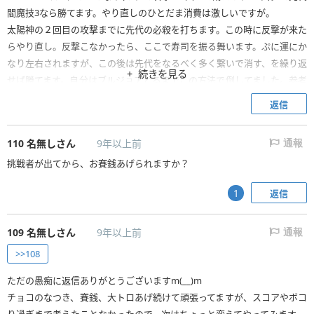
閻魔技3なら勝てます。やり直しのひとだま消費は激しいですが。
太陽神の２回目の攻撃までに先代の必殺を打ちます。この時に反撃が来た
らやり直し。反撃こなかったら、ここで寿司を振る舞います。ぷに運にか
なり左右されますが、この後は先代をなるべく多く繋いで消す、を繰り返
続きを見る
せば勝てます。自分はブルジョアとるまでこの方法で倒してました。参考
までに。
返信
110
名無しさん
9年以上前
通報
挑戦者が出てから、お賽銭あげられますか？
返信
1
109
名無しさん
9年以上前
通報
>>108
ただの愚痴に返信ありがとうございますm(__)m
チョコのなつき、賽銭、大トロあげ続けて頑張ってますが、スコアやボコ