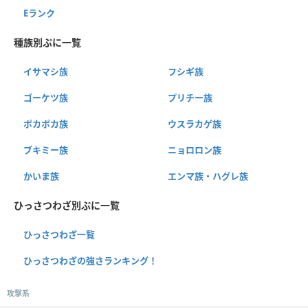
Eランク
種族別ぷに一覧
イサマシ族
フシギ族
ゴーケツ族
プリチー族
ポカポカ族
ウスラカゲ族
ブキミー族
ニョロロン族
かいま族
エンマ族・ハグレ族
ひっさつわざ別ぷに一覧
ひっさつわざ一覧
ひっさつわざの強さランキング！
攻撃系