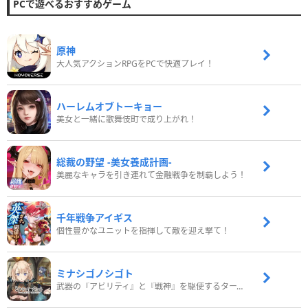
PCで遊べるおすすめゲーム
原神
大人気アクションRPGをPCで快適プレイ！
ハーレムオブトーキョー
美女と一緒に歌舞伎町で成り上がれ！
総裁の野望 -美女養成計画-
美麗なキャラを引き連れて金融戦争を制覇しよう！
千年戦争アイギス
個性豊かなユニットを指揮して敵を迎え撃て！
ミナシゴノシゴト
武器の『アビリティ』と『戦神』を駆使するターン制コマンドバトルRPG！