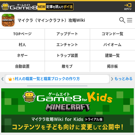
マイクラ（マインクラフト）攻略Wiki
TOPページ
アップデート
コマンド一覧
村人
エンチャント
バイオーム
ネザー
トラップ装置
建築一覧
自動装置
敵モブ
掲示板
村人の職業一覧と職業ブロックの作り方
もっとみる
最新アッ
1
2