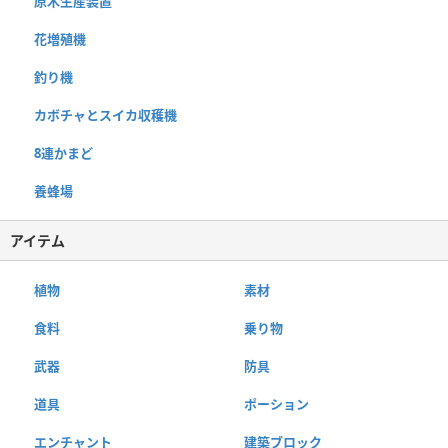
原木生産装置
花増殖機
釣り機
カボチャとスイカ収穫機
8連かまど
養蜂場
アイテム
植物
素材
食料
乗り物
武器
防具
道具
ポーション
エンチャント
建築ブロック