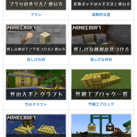
装飾的な壺
ブラシ
怪しげな砂利
怪しげな砂
竹細工ブロック
竹のクラフト