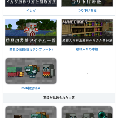
つり下げ看板
イカダ
模様入りの本棚
防具の装飾(鍛冶テンプレート)
-
mob投票結果
実装が見送られた内容