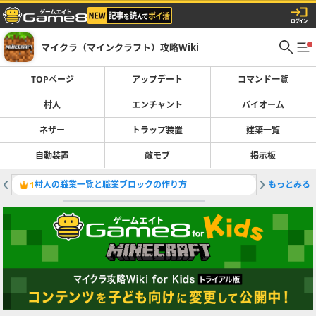
マイクラ（マインクラフト）攻略Wiki
TOPページ
アップデート
コマンド一覧
村人
エンチャント
バイオーム
ネザー
トラップ装置
建築一覧
自動装置
敵モブ
掲示板
村人の職業一覧と職業ブロックの作り方
もっとみる
最強装備
1
2