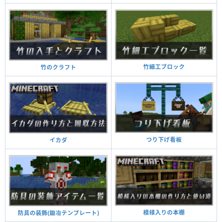
竹細工ブロック
竹のクラフト
つり下げ看板
イカダ
模様入りの本棚
防具の装飾(鍛冶テンプレート)