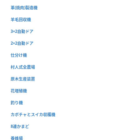
革(焼肉)製造機
羊毛回収機
3×2自動ドア
2×2自動ドア
仕分け機
村人式全農場
原木生産装置
花増殖機
釣り機
カボチャとスイカ収穫機
8連かまど
養蜂場