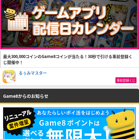
最大300,000コインのGame8コインが当たる！30秒で引ける事前登録く
じ開催中！
るぅみマスター
事前登録くじ
Game8からのお知らせ