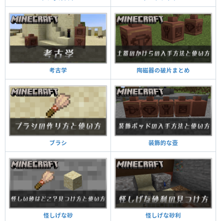
陶磁器の破片まとめ
考古学
装飾的な壺
ブラシ
怪しげな砂利
怪しげな砂