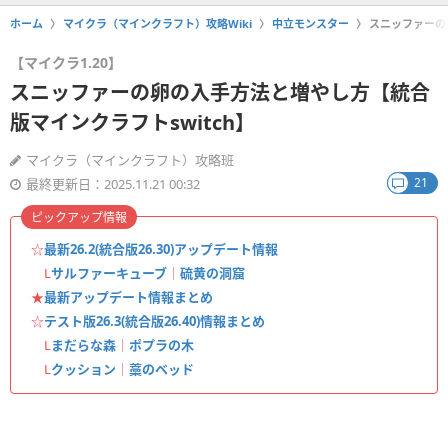
ホーム
マイクラ（マインクラフト）攻略Wiki
中立モンスター
スニッファーの
【マイクラ1.20】
スニッファーの卵の入手方法と増やし方【統合
版マインクラフトswitch】
マイクラ（マインクラフト）攻略班
21
最終更新日：2025.11.21 00:32
ピックアップ情報
☆
最新26.2(統合版26.30)アップデート情報
L
サルファーキューブ
｜
硫黄の洞窟
★
最新アップデート情報まとめ
☆
テスト版26.3(統合版26.40)情報まとめ
L
まだらな森
｜
ポプラの木
L
クッション
｜
藁のベッド