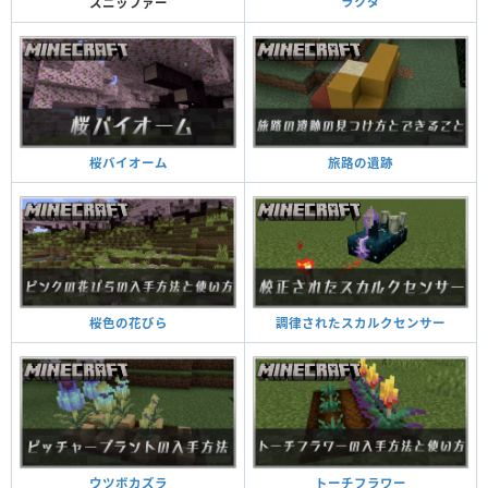
ラクダ
スニッファー
旅路の遺跡
桜バイオーム
調律されたスカルクセンサー
桜色の花びら
トーチフラワー
ウツボカズラ