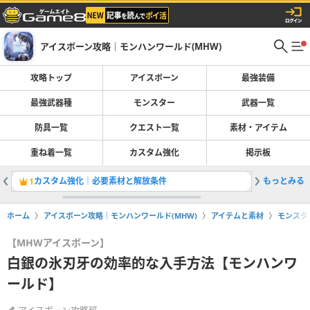
アイスボーン攻略｜モンハンワールド(MHW)
攻略トップ
アイスボーン
最強装備
最強武器種
モンスター
武器一覧
防具一覧
クエスト一覧
素材・アイテム
重ね着一覧
カスタム強化
掲示板
カスタム強化｜必要素材と解放条件
もっとみる
ムフェト
1
2
ホーム
アイスボーン攻略｜モンハンワールド(MHW)
アイテムと素材
モンスタ
【MHWアイスボーン】
白銀の氷刃牙の効率的な入手方法【モンハンワ
ールド】