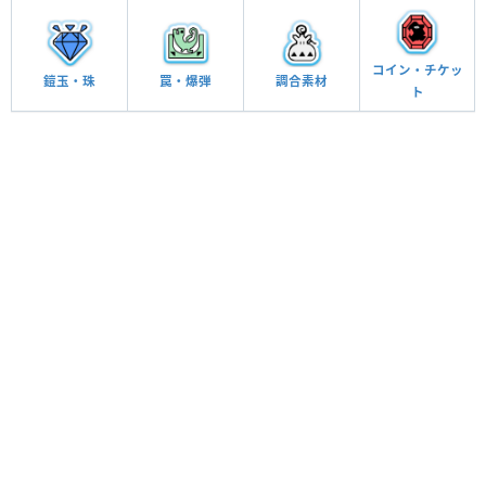
コイン・チケッ
鎧玉・珠
罠・爆弾
調合素材
ト