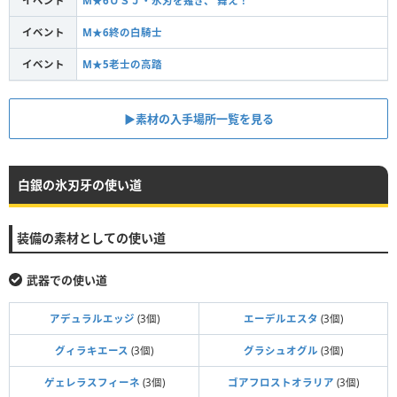
イベント
M★6ＵＳＪ・氷刃を薙ぎ、 舞え！
イベント
M★6終の白騎士
イベント
M★5老士の高踏
▶素材の入手場所一覧を見る
白銀の氷刃牙の使い道
装備の素材としての使い道
武器での使い道
アデュラルエッジ
(3個)
エーデルエスタ
(3個)
グィラキエース
(3個)
グラシュオグル
(3個)
ゲェレラスフィーネ
(3個)
ゴアフロストオラリア
(3個)