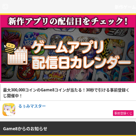
新作ゲーム
最大300,000コインのGame8コインが当たる！30秒で引ける事前登録く
じ開催中！
るぅみマスター
事前登録くじ
Game8からのお知らせ