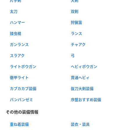
片手剣
大剣
太刀
双剣
ハンマー
狩猟笛
操虫棍
ランス
ガンランス
チャアク
スラアク
弓
ライトボウガン
ヘビィボウガン
徹甲ライト
貫通ヘビィ
カブカカブ装備
抜刀大剣装備
パンパンゼミ
序盤おすすめ装備
その他の装備情報
重ね着装備
装衣・装具