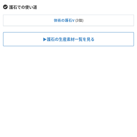
護石での使い道
体術の護石Ⅴ
(3個)
▶護石の生産素材一覧を見る