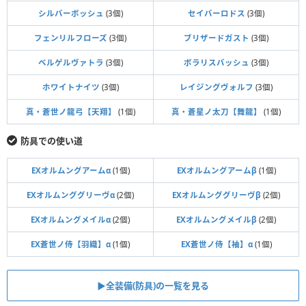
シルバーボッシュ
(3個)
セイバーロドス
(3個)
フェンリルフローズ
(3個)
ブリザードガスト
(3個)
ベルゲルヴァトラ
(3個)
ボラリスバッシュ
(3個)
ホワイトナイツ
(3個)
レイジングヴォルフ
(3個)
真・蒼世ノ龍弓【天翔】
(1個)
真・蒼星ノ太刀【舞龍】
(1個)
防具での使い道
EXオルムングアームα
(1個)
EXオルムングアームβ
(1個)
EXオルムンググリーヴα
(2個)
EXオルムンググリーヴβ
(2個)
EXオルムングメイルα
(2個)
EXオルムングメイルβ
(2個)
EX蒼世ノ侍【羽織】α
(1個)
EX蒼世ノ侍【袖】α
(1個)
▶全装備(防具)の一覧を見る