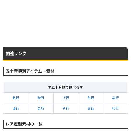
関連リンク
五十音順別アイテム・素材
▼五十音順で調べる▼
あ行
か行
さ行
た行
な行
は行
ま行
や行
ら行
わ行
レア度別素材の一覧