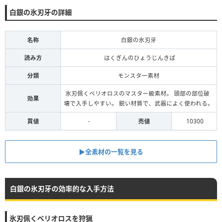
白銀の氷刃牙の詳細
名称
白銀の氷刃牙
読み方
はくぎんのひょうじんきば
分類
モンスター素材
氷刃佩くベリオロスのマスター級素材。 頭部の部位破
効果
壊で入手しやすい。 鋭い材質で、武器によく使われる。
買値
-
売値
10300
▶全素材の一覧を見る
白銀の氷刃牙の効率的な入手方法
氷刃佩くベリオロスを狩猟