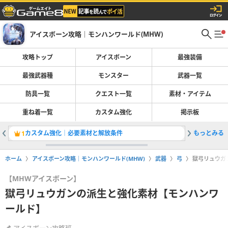
アイスボーン攻略｜モンハンワールド(MHW)
攻略トップ
アイスボーン
最強装備
最強武器種
モンスター
武器一覧
防具一覧
クエスト一覧
素材・アイテム
重ね着一覧
カスタム強化
掲示板
カスタム強化｜必要素材と解放条件
もっとみる
全防具一
1
2
ホーム
アイスボーン攻略｜モンハンワールド(MHW)
武器
弓
獄弓リュウガ
【MHWアイスボーン】
獄弓リュウガンの派生と強化素材【モンハンワ
ールド】