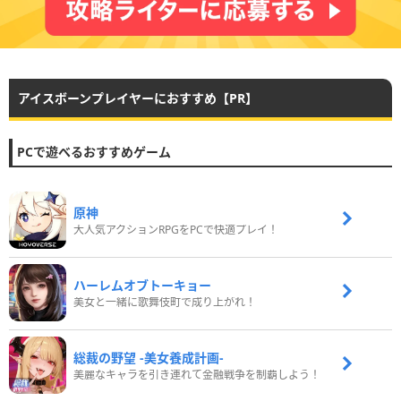
アイスボーンプレイヤーにおすすめ【PR】
PCで遊べるおすすめゲーム
原神
大人気アクションRPGをPCで快適プレイ！
ハーレムオブトーキョー
美女と一緒に歌舞伎町で成り上がれ！
総裁の野望 -美女養成計画-
美麗なキャラを引き連れて金融戦争を制覇しよう！