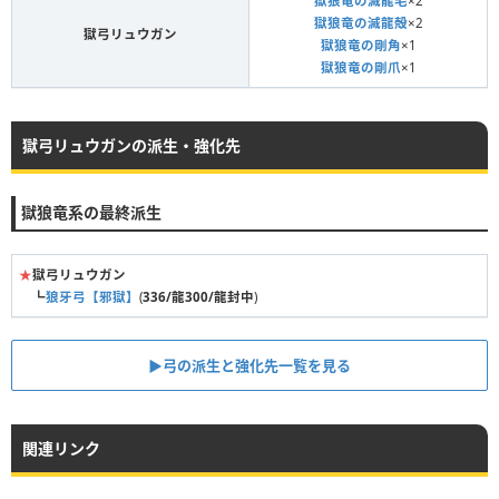
獄狼竜の滅龍毛
×2
獄狼竜の滅龍殻
×2
獄弓リュウガン
獄狼竜の剛角
×1
獄狼竜の剛爪
×1
獄弓リュウガンの派生・強化先
獄狼竜系の最終派生
★
獄弓リュウガン
┗
狼牙弓【邪獄】
(
336/龍300/龍封中
)
▶弓の派生と強化先一覧を見る
関連リンク