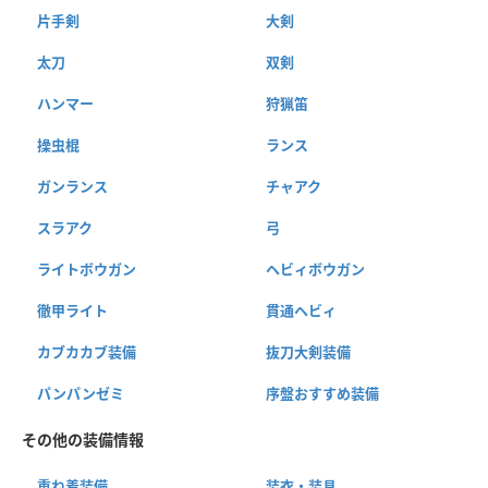
片手剣
大剣
太刀
双剣
ハンマー
狩猟笛
操虫棍
ランス
ガンランス
チャアク
スラアク
弓
ライトボウガン
ヘビィボウガン
徹甲ライト
貫通ヘビィ
カブカカブ装備
抜刀大剣装備
パンパンゼミ
序盤おすすめ装備
その他の装備情報
重ね着装備
装衣・装具