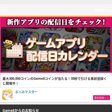
新作ゲーム
最大300,000コインのGame8コインが当たる！30秒で引ける事前登録く
じ開催中！
るぅみマスター
事前登録くじ
Game8からのお知らせ