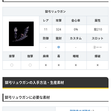
獄弓リュウガン
レア
攻撃
会心率
属性
11
324
0%
龍210
防御
龍封
カスタム
スロット
-
中
-
②ーー
接撃
強撃
麻痺
毒
睡眠
爆破
◯
◯
✕
✕
✕
✕
獄弓リュウガンの入手方法・生産素材
獄弓リュウガンに必要な素材