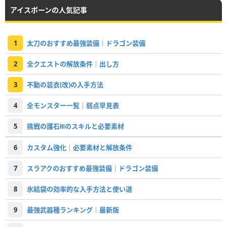
アイスボーンの人気記事
1
太刀のおすすめ最強装備｜ドラゴン装備
2
全クエストの解放条件｜出し方
3
不動の装衣(改)の入手方法
4
全モンスター一覧｜弱点早見表
5
挑戦の護石Ⅲのスキルと必要素材
6
カスタム強化｜必要素材と解放条件
7
スラアクのおすすめ最強装備｜ドラゴン装備
8
氷結袋の効率的な入手方法と使い道
9
最強武器種ランキング｜最新版