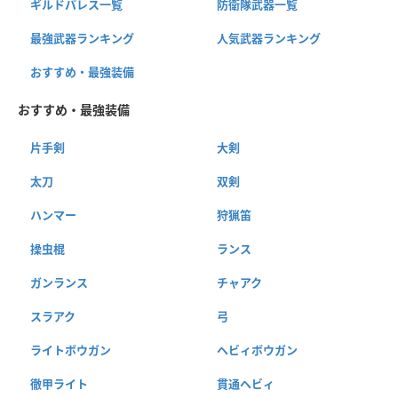
ギルドパレス一覧
防衛隊武器一覧
最強武器ランキング
人気武器ランキング
おすすめ・最強装備
おすすめ・最強装備
片手剣
大剣
太刀
双剣
ハンマー
狩猟笛
操虫棍
ランス
ガンランス
チャアク
スラアク
弓
ライトボウガン
ヘビィボウガン
徹甲ライト
貫通ヘビィ