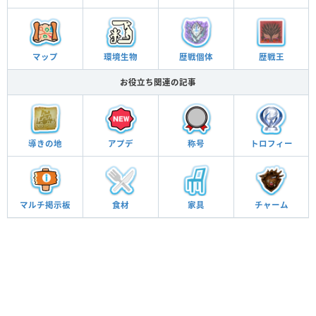
マップ
環境生物
歴戦個体
歴戦王
お役立ち関連の記事
導きの地
アプデ
称号
トロフィー
マルチ
掲示板
食材
家具
チャーム