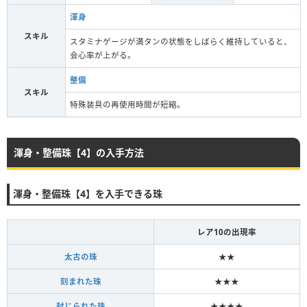
渾身
スキル
スタミナゲージが満タンの状態をしばらく維持していると、
会心率が上がる。
整備
スキル
特殊装具の再使用時間が短縮。
渾身・整備珠【4】の入手方法
渾身・整備珠【4】を入手できる珠
レア10の出現率
太古の珠
★★
刻まれた珠
★★★
封じられた珠
★★★★