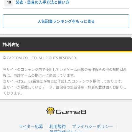
10
装衣・装具の入手方法と使い方
人気記事ランキングをもっと見る
権利表記
© CAPCOM CO., LTD. ALL RIGHTS RESERVED.
当サイトのコンテンツ内で使用しているゲーム画像の著作権その他の知的財産
権は、当該ゲームの提供元に帰属しています。
当サイトはGame8編集部が独自に作成したコンテンツを提供しております。
当サイトが掲載しているデータ、画像等の無断使用・無断転載は固くお断りし
ております。
ライター応募
利用規約
プライバシーポリシー
外部送信ポリシー