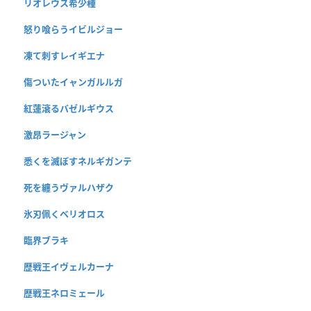
リオレウス希少種
怒り喰らうイビルジョー
凍て刺すレイギエナ
傷ついたイャンガルルガ
紅蓮滾るバゼルギウス
激昂ラージャン
悉くを滅ぼすネルギガンテ
死を纏うヴァルハザク
氷刃佩くベリオロス
臨界ブラキ
歴戦王イヴェルカーナ
歴戦王ネロミェール