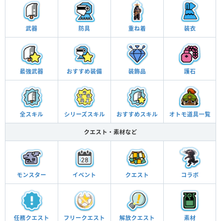
武器
防具
重ね着
装衣
最強武器
おすすめ
装備
装飾品
護石
全スキル
シリーズ
スキル
おすすめ
スキル
オトモ
道具一覧
クエスト・素材など
モンスター
イベント
クエスト
コラボ
任務
クエスト
フリー
クエスト
解放
クエスト
素材