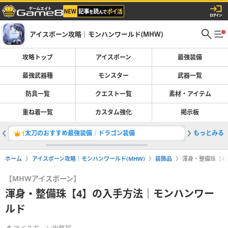
アイスボーン攻略｜モンハンワールド(MHW)
攻略トップ
アイスボーン
最強装備
最強武器種
モンスター
武器一覧
防具一覧
クエスト一覧
素材・アイテム
重ね着一覧
カスタム強化
掲示板
太刀のおすすめ最強装備｜ドラゴン装備
もっとみる
全クエス
1
2
ホーム
アイスボーン攻略｜モンハンワールド(MHW)
装飾品
渾身・整備珠【4
【MHWアイスボーン】
渾身・整備珠【4】の入手方法｜モンハンワー
ルド