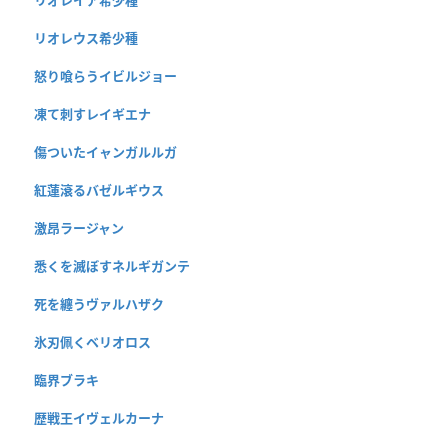
リオレウス希少種
怒り喰らうイビルジョー
凍て刺すレイギエナ
傷ついたイャンガルルガ
紅蓮滾るバゼルギウス
激昂ラージャン
悉くを滅ぼすネルギガンテ
死を纏うヴァルハザク
氷刃佩くベリオロス
臨界ブラキ
歴戦王イヴェルカーナ