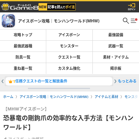
アイスボーン攻略｜モンハンワールド(MHW)
攻略トップ
アイスボーン
最強装備
最強武器種
モンスター
武器一覧
防具一覧
クエスト一覧
素材・アイテム
重ね着一覧
カスタム強化
掲示板
任務クエストの一覧と解放条件
もっとみる
おすすめ
1
2
ホーム
アイスボーン攻略｜モンハンワールド(MHW)
アイテムと素材
モンスタ
【MHWアイスボーン】
恐暴竜の剛鉤爪の効率的な入手方法【モンハン
ワールド】