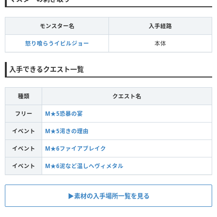
モンスター名
入手経路
怒り喰らうイビルジョー
本体
入手できるクエスト一覧
種類
クエスト名
フリー
M★5恐暴の宴
イベント
M★5渇きの理由
イベント
M★6ファイアブレイク
イベント
M★6泥など温しヘヴィメタル
▶素材の入手場所一覧を見る