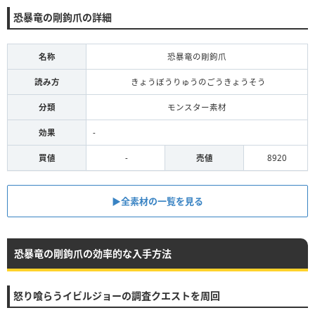
恐暴竜の剛鉤爪の詳細
名称
恐暴竜の剛鉤爪
読み方
きょうぼうりゅうのごうきょうそう
分類
モンスター素材
効果
-
買値
-
売値
8920
▶全素材の一覧を見る
恐暴竜の剛鉤爪の効率的な入手方法
怒り喰らうイビルジョーの調査クエストを周回