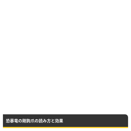
恐暴竜の剛鉤爪の読み方と効果