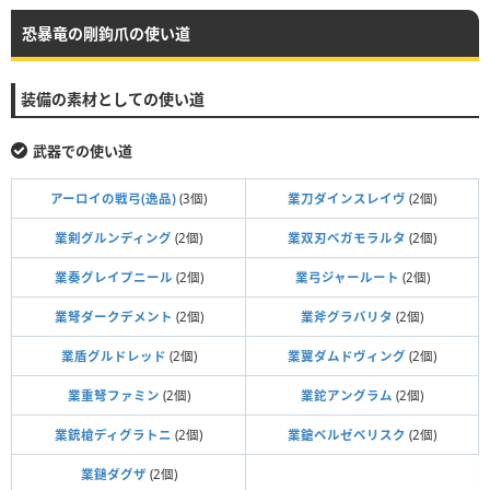
恐暴竜の剛鉤爪の使い道
装備の素材としての使い道
武器での使い道
アーロイの戦弓(逸品)
(3個)
業刀ダインスレイヴ
(2個)
業剣グルンディング
(2個)
業双刃ベガモラルタ
(2個)
業奏グレイプニール
(2個)
業弓ジャールート
(2個)
業弩ダークデメント
(2個)
業斧グラバリタ
(2個)
業盾グルドレッド
(2個)
業翼ダムドヴィング
(2個)
業重弩ファミン
(2個)
業鉈アングラム
(2個)
業銃槍ディグラトニ
(2個)
業鎗ベルゼベリスク
(2個)
業鎚ダグザ
(2個)