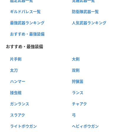
鑑定武器一覧
覚醒武器一覧
ギルドパレス一覧
防衛隊武器一覧
最強武器ランキング
人気武器ランキング
おすすめ・最強装備
おすすめ・最強装備
片手剣
大剣
太刀
双剣
ハンマー
狩猟笛
操虫棍
ランス
ガンランス
チャアク
スラアク
弓
ライトボウガン
ヘビィボウガン