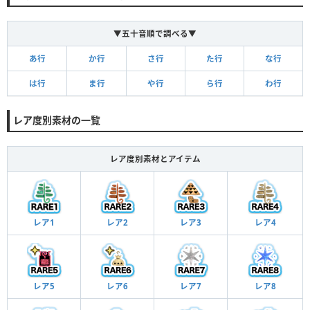
▼五十音順で調べる▼
あ行
か行
さ行
た行
な行
は行
ま行
や行
ら行
わ行
レア度別素材の一覧
レア度別素材とアイテム
レア1
レア2
レア3
レア4
レア5
レア6
レア7
レア8