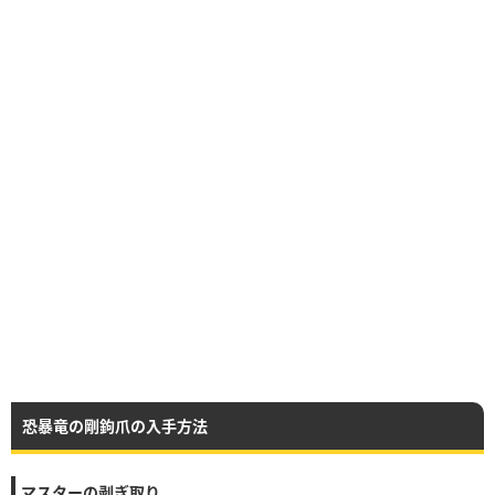
恐暴竜の剛鉤爪の入手方法
マスターの剥ぎ取り