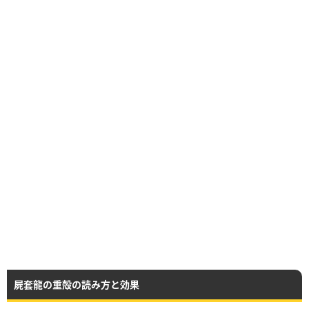
屍套龍の重殻の読み方と効果