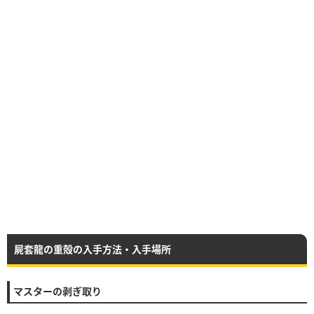
屍套龍の重殻の入手方法・入手場所
マスターの剥ぎ取り