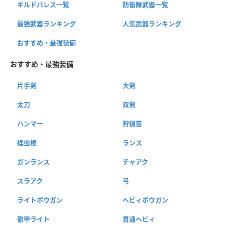
ギルドパレス一覧
防衛隊武器一覧
最強武器ランキング
人気武器ランキング
おすすめ・最強装備
おすすめ・最強装備
片手剣
大剣
太刀
双剣
ハンマー
狩猟笛
操虫棍
ランス
ガンランス
チャアク
スラアク
弓
ライトボウガン
ヘビィボウガン
徹甲ライト
貫通ヘビィ