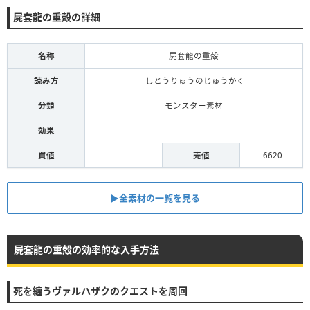
屍套龍の重殻の詳細
名称
屍套龍の重殻
読み方
しとうりゅうのじゅうかく
分類
モンスター素材
効果
-
買値
-
売値
6620
▶全素材の一覧を見る
屍套龍の重殻の効率的な入手方法
死を纏うヴァルハザクのクエストを周回