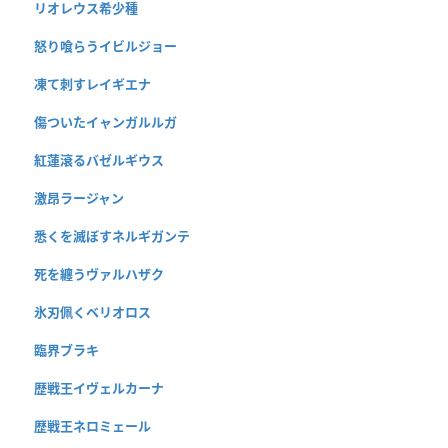
リオレウス希少種
怒り喰らうイビルジョー
凍て刺すレイギエナ
傷ついたイャンガルルガ
紅蓮滾るバゼルギウス
激昂ラージャン
悉くを滅ぼすネルギガンテ
死を纏うヴァルハザク
氷刃佩くベリオロス
臨界ブラキ
歴戦王イヴェルカーナ
歴戦王ネロミェール