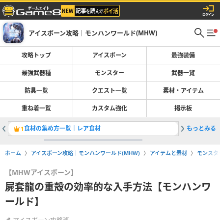
アイスボーン攻略｜モンハンワールド(MHW)
攻略トップ
アイスボーン
最強装備
最強武器種
モンスター
武器一覧
防具一覧
クエスト一覧
素材・アイテム
重ね着一覧
カスタム強化
掲示板
食材の集め方一覧｜レア食材
もっとみる
古龍の一
1
2
ホーム
アイスボーン攻略｜モンハンワールド(MHW)
アイテムと素材
モンスタ
【MHWアイスボーン】
屍套龍の重殻の効率的な入手方法【モンハンワ
ールド】