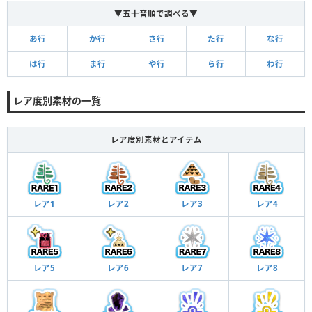
▼五十音順で調べる▼
あ行
か行
さ行
た行
な行
は行
ま行
や行
ら行
わ行
レア度別素材の一覧
レア度別素材とアイテム
レア1
レア2
レア3
レア4
レア5
レア6
レア7
レア8