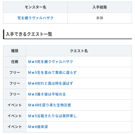
モンスター名
入手経路
死を纏うヴァルハザク
本体
入手できるクエスト一覧
種類
クエスト名
任務
M★5死を纏うヴァルハザク
フリー
M★5生を食みて黄泉に還らず
フリー
M★6別れと嵐は時を選ばず
フリー
M★5誰そ彼は平坂の主
イベント
M★6RE:戻り来た生物災害
イベント
M★5古龍きたりなば首許寒し
イベント
M★6彼岸涙