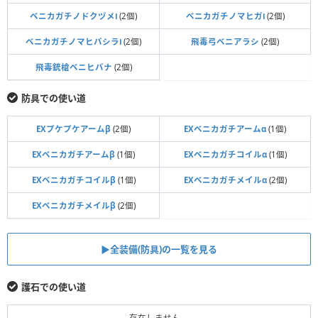
ベニカガチノドクヅメⅠ
(2個)
ベニカガチノマヒガⅠ
(2個)
ベニカガチノマヒバシラⅠ
(2個)
飛毒弓ベニアラシ
(2個)
飛毒銃槍ベニヒバナ
(2個)
防具での使い道
EXプケプケアームβ
(2個)
EXベニカガチアームα
(1個)
EXベニカガチアームβ
(1個)
EXベニカガチコイルα
(1個)
EXベニカガチコイルβ
(1個)
EXベニカガチメイルα
(2個)
EXベニカガチメイルβ
(2個)
▶全装備(防具)の一覧を見る
護石での使い道
存在しません。