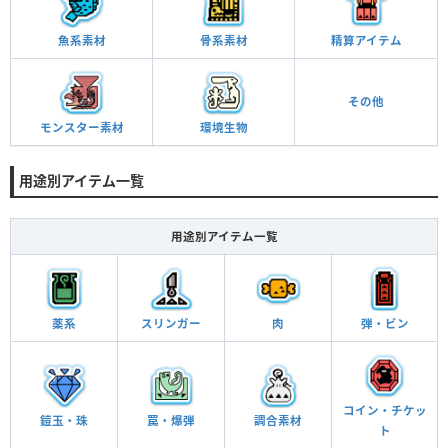
魚系素材
骨系素材
精算アイテム
その他
モンスター素材
環境生物
用途別アイテム一覧
用途別アイテム一覧
薬系
スリンガー
肉
弾・ビン
コイン・チケッ
鎧玉・珠
罠・爆弾
調合素材
ト