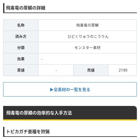
飛毒竜の厚鱗の詳細
名称
飛毒竜の厚鱗
読み方
ひどくりゅうのこうりん
分類
モンスター素材
効果
-
買値
-
売値
2190
▶全素材の一覧を見る
飛毒竜の厚鱗の効率的な入手方法
トビカガチ亜種を狩猟