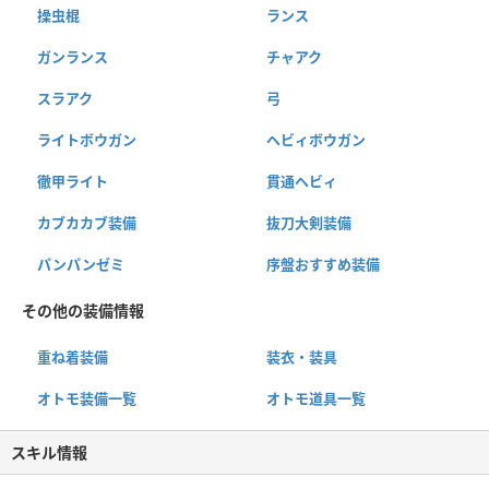
操虫棍
ランス
ガンランス
チャアク
スラアク
弓
ライトボウガン
ヘビィボウガン
徹甲ライト
貫通ヘビィ
カブカカブ装備
抜刀大剣装備
パンパンゼミ
序盤おすすめ装備
その他の装備情報
重ね着装備
装衣・装具
オトモ装備一覧
オトモ道具一覧
スキル情報