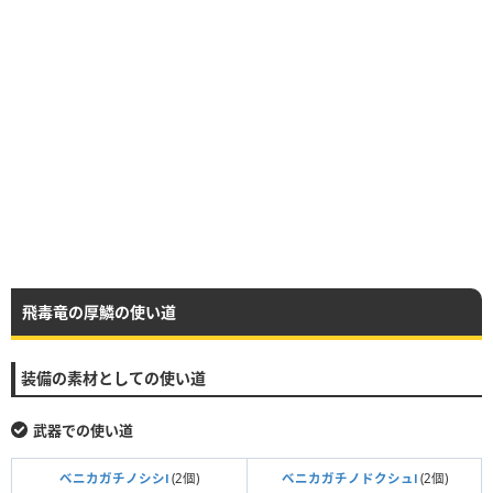
飛毒竜の厚鱗の使い道
装備の素材としての使い道
武器での使い道
ベニカガチノシシⅠ
(2個)
ベニカガチノドクシュⅠ
(2個)