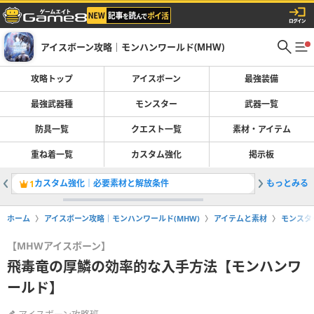
アイスボーン攻略｜モンハンワールド(MHW)
攻略トップ
アイスボーン
最強装備
最強武器種
モンスター
武器一覧
防具一覧
クエスト一覧
素材・アイテム
重ね着一覧
カスタム強化
掲示板
カスタム強化｜必要素材と解放条件
もっとみる
太刀のお
1
2
ホーム
アイスボーン攻略｜モンハンワールド(MHW)
アイテムと素材
モンスタ
【MHWアイスボーン】
飛毒竜の厚鱗の効率的な入手方法【モンハンワ
ールド】