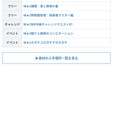
フリー
M★2捕獲：毒と麻痺の番
フリー
M★2特殊闘技場：飛毒竜マスター編
チャレンジ
M★2MR中級チャレンジクエスト01
イベント
M★2眠りと麻痺のコンビネーション
イベント
M★2カガチコカガチデカカガチ
▶素材の入手場所一覧を見る