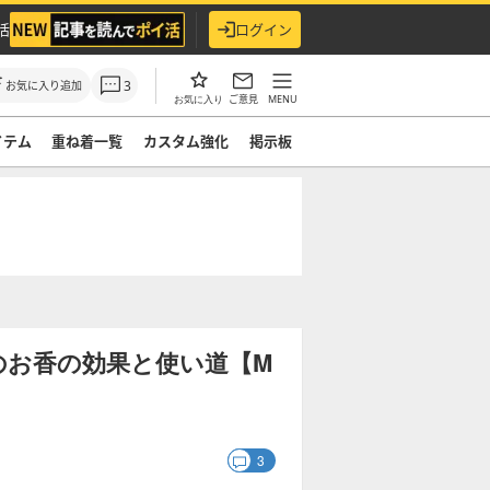
活
ログイン
3
お気に入り追加
ご意見
MENU
お気に入り
イテム
重ね着一覧
カスタム強化
掲示板
のお香の効果と使い道【M
3