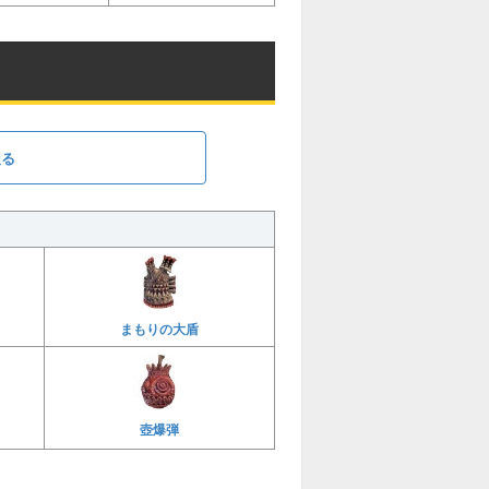
戻る
まもりの大盾
壺爆弾