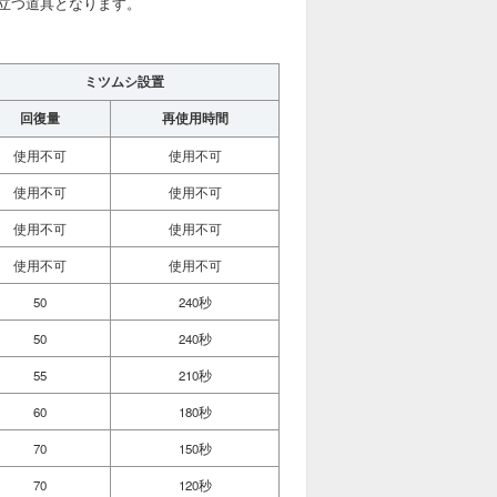
立つ道具となります。
ミツムシ設置
回復量
再使用時間
使用不可
使用不可
使用不可
使用不可
使用不可
使用不可
使用不可
使用不可
50
240秒
50
240秒
55
210秒
60
180秒
70
150秒
70
120秒