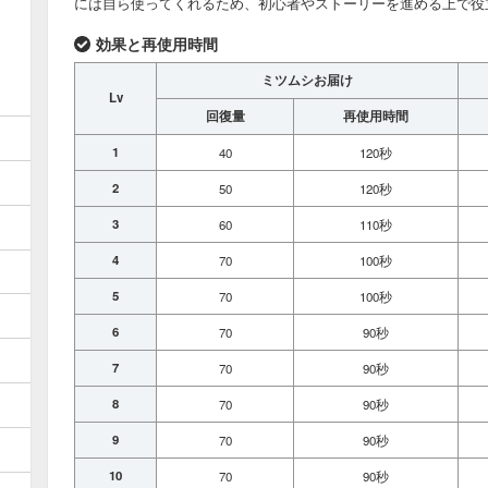
には自ら使ってくれるため、初心者やストーリーを進める上で役
効果と再使用時間
ミツムシお届け
Lv
回復量
再使用時間
1
40
120秒
2
50
120秒
3
60
110秒
4
70
100秒
5
70
100秒
6
70
90秒
7
70
90秒
8
70
90秒
9
70
90秒
10
70
90秒