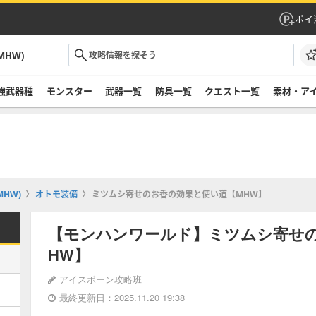
ポイ
HW)
強武器種
モンスター
武器一覧
防具一覧
クエスト一覧
素材・ア
HW)
オトモ装備
ミツムシ寄せのお香の効果と使い道【MHW】
【モンハンワールド】ミツムシ寄せ
HW】
アイスボーン攻略班
最終更新日：2025.11.20 19:38