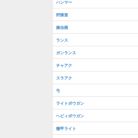
ハンマー
狩猟笛
操虫棍
ランス
ガンランス
チャアク
スラアク
弓
ライトボウガン
ヘビィボウガン
徹甲ライト