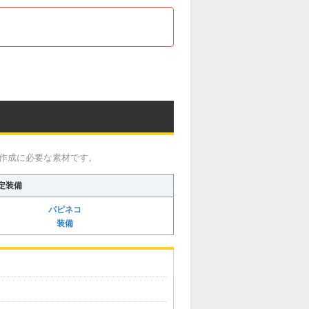
と作成に必要な素材です。
定装備
パピネコ
装備