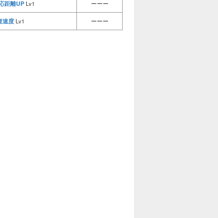
応距離UP
Lv1
ーーー
復速度
Lv1
ーーー