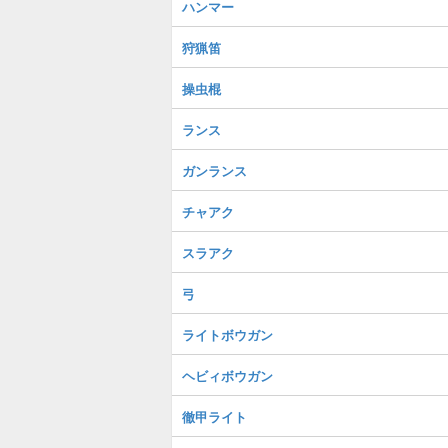
ハンマー
狩猟笛
操虫棍
ランス
ガンランス
チャアク
スラアク
弓
ライトボウガン
ヘビィボウガン
徹甲ライト