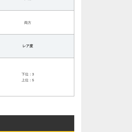
両方
レア度
下位：3
上位：5