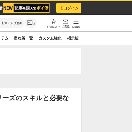
活
ログイン
2
お気に入り追加
ご意見
MENU
お気に入り
イテム
重ね着一覧
カスタム強化
掲示板
リーズのスキルと必要な