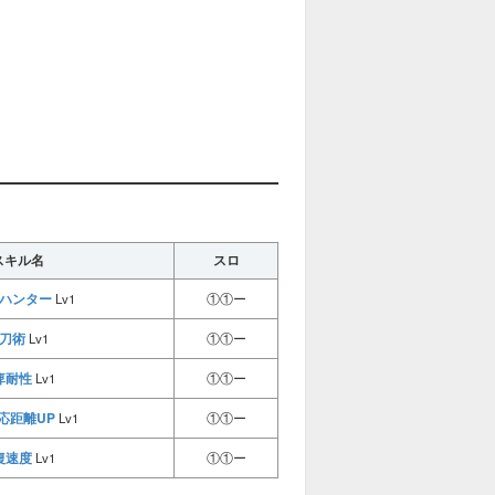
スキル名
スロ
ハンター
Lv1
①①ー
刀術
Lv1
①①ー
痺耐性
Lv1
①①ー
応距離UP
Lv1
①①ー
復速度
Lv1
①①ー