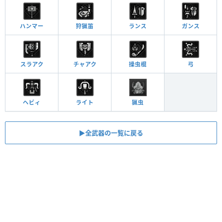
ハンマー
狩猟笛
ランス
ガンス
スラアク
チャアク
操虫棍
弓
ヘビィ
ライト
猟虫
▶全武器の一覧に戻る