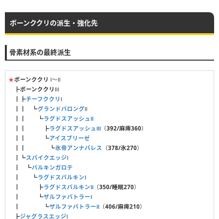
ボーンククリの派生・強化先
骨素材系の最終派生
★
ボーンククリ
Ⅰ〜Ⅱ
┣
ボーンククリ
Ⅲ
┃┣
チーフククリ
Ⅰ
┃┃ ┗
グランドバロング
Ⅱ
┃┃ ┗
ラグドスアッシュⅡ
┃┃ ┣
ラグドスアッシュⅢ
（
392/麻痺360
）
┃┃ ┗
アイスブリーゼ
┃┃ ┗
氷帝アンナパレス
（
378/氷270
）
┃┗
スパイクエッジ
Ⅰ
┃ ┗
バルキンガロテ
┃ ┗
ラグドスバルキンⅠ
┃ ┣
ラグドスバルキンⅡ
（
350/睡眠270
）
┃ ┗
ザルファバトラーⅠ
┃ ┗
ザルファバトラーⅡ
（
406/麻痺210
）
┣
ジャグラスエッジ
Ⅰ