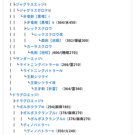
┃┣
ジャグラスエッジ
Ⅱ
┃┃┗
ジャグラスガロテ
Ⅲ
┃┃ ┗
牙竜剣【悪喰】Ⅰ
┃┃ ┣
牙竜剣【悪喰】Ⅱ
（
364/水450
）
┃┃ ┣
レックスクロウ
┃┃ ┃ ┗
レックスクロウ改
┃┃ ┃ ┗
轟剣【虎眼】
（
392/爆破300
）
┃┃ ┗
カーサスクロウ
┃┃ ┗
吼剣【地咬】
(
406/(睡眠210)
)
┃┗
サンダーエッジⅠ
┃ ┗
ライトニングバトラーⅢ
（
266/雷210
）
┃ ┗
ライトニングバトラーⅣ
┃ ┗
王剣シツライ
┃ ┗
王剣シツライ改
┃ ┗
王牙剣【折雷】
（
364/雷360
）
┗
ドラグロエッジ
Ⅰ
┣
ドラグロエッジⅡ
┃┗
ボルボクラブⅢ
（
294(麻痺180)
）
┃ ┣
ボルボスクランブルⅠ
（
378/麻痺270
）
┃ ┃ ┗
ボルボスクランブルⅡ
（
378/麻痺270
）
┃ ┗
ディノバトラーⅠ
┃ ┗
ディノバトラーⅡ
（
350/火240
）