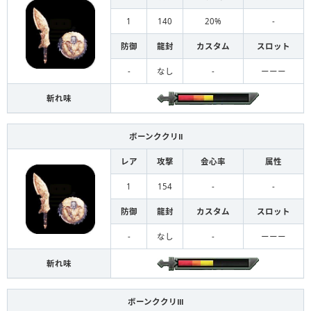
1
140
20%
-
防御
龍封
カスタム
スロット
-
なし
-
ーーー
斬れ味
ボーンククリⅡ
レア
攻撃
会心率
属性
1
154
-
-
防御
龍封
カスタム
スロット
-
なし
-
ーーー
斬れ味
ボーンククリⅢ