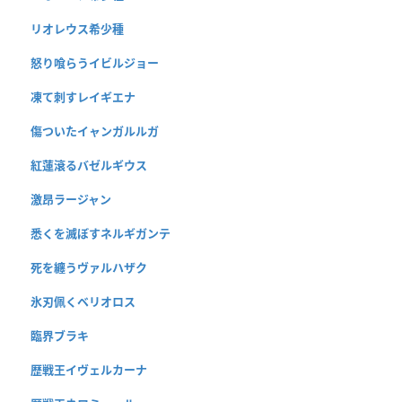
リオレウス希少種
怒り喰らうイビルジョー
凍て刺すレイギエナ
傷ついたイャンガルルガ
紅蓮滾るバゼルギウス
激昂ラージャン
悉くを滅ぼすネルギガンテ
死を纏うヴァルハザク
氷刃佩くベリオロス
臨界ブラキ
歴戦王イヴェルカーナ