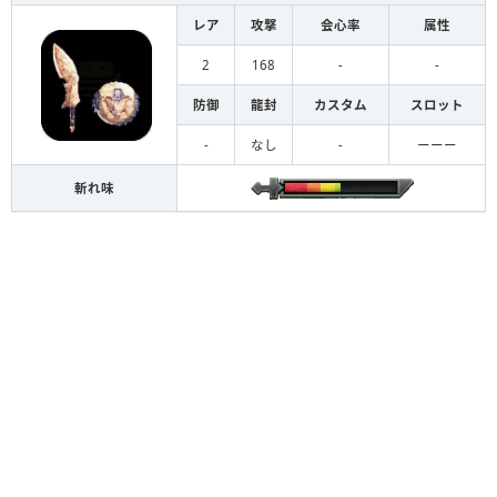
レア
攻撃
会心率
属性
2
168
-
-
防御
龍封
カスタム
スロット
-
なし
-
ーーー
斬れ味