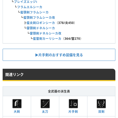
┗
ブレイズエッジⅠ
┗
フラムエルシーカ
┗
蛮顎剣フラムシーカ
┗
蛮顎剣フラムシーカ改
┣
蛮炎剣ロギンシーカ
（
378/炎450
）
┗
雷顎剣ドネルシーカ
┗
雷顎剣ドネルシーカ改
┗
蛮雷剣カーリシーカ
（
364/雷270
）
▶片手剣のおすすめ装備を見る
関連リンク
全武器の派生表
大剣
太刀
片手剣
双剣