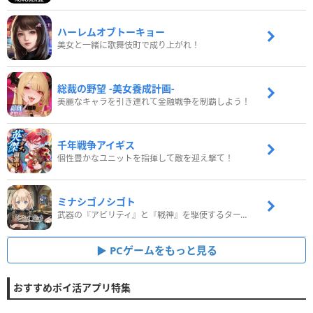
ハーレムオブトーキョー
美女と一緒に歌舞伎町で成り上がれ！
総裁の野望 -美女養成計画-
美麗なキャラを引き連れて金融戦争を制覇しよう！
千年戦争アイギス
個性豊かなユニットを指揮して敵を迎え撃て！
ミナシゴノシゴト
武器の『アビリティ』と『戦神』を駆使するターン制コマンドバトルRPG！
PCゲームをもっと見る
おすすめポイ活アプリ特集