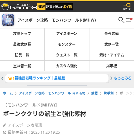
アイスボーン攻略｜モンハンワールド(MHW)
攻略トップ
アイスボーン
最強装備
最強武器種
モンスター
武器一覧
防具一覧
クエスト一覧
素材・アイテム
重ね着一覧
カスタム強化
掲示板
最強武器種ランキング｜最新版
もっとみる
装衣・装
1
2
ホーム
アイスボーン攻略｜モンハンワールド(MHW)
武器
片手剣
ボーンク
【モンハンワールド(MHW)】
ボーンククリの派生と強化素材
アイスボーン攻略班
最終更新日：2025.11.20 19:25