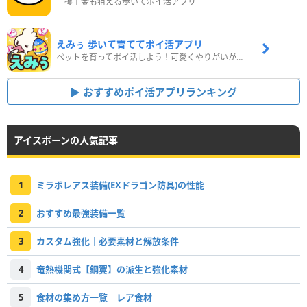
一攫千金も狙える歩いてポイ活アプリ
えみぅ 歩いて育ててポイ活アプリ
ペットを育ってポイ活しよう！可愛くやりがいがある新感覚アプリ
おすすめポイ活アプリランキング
アイスボーンの人気記事
1
ミラボレアス装備(EXドラゴン防具)の性能
2
おすすめ最強装備一覧
3
カスタム強化｜必要素材と解放条件
4
竜熱機関式【鋼翼】の派生と強化素材
5
食材の集め方一覧｜レア食材