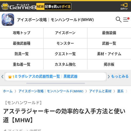
アイスボーン攻略｜モンハンワールド(MHW)
攻略トップ
アイスボーン
最強装備
最強武器種
モンスター
武器一覧
防具一覧
クエスト一覧
素材・アイテム
重ね着一覧
カスタム強化
掲示板
ミラボレアスの武器性能一覧│黒龍武器
もっとみる
全武器一
1
2
ホーム
アイスボーン攻略｜モンハンワールド(MHW)
アイテムと素材
薬系
【モンハンワールド】
アステラジャーキーの効率的な入手方法と使い
道【MHW】