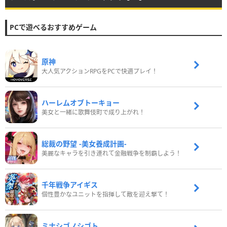
PCで遊べるおすすめゲーム
原神
大人気アクションRPGをPCで快適プレイ！
ハーレムオブトーキョー
美女と一緒に歌舞伎町で成り上がれ！
総裁の野望 -美女養成計画-
美麗なキャラを引き連れて金融戦争を制覇しよう！
千年戦争アイギス
個性豊かなユニットを指揮して敵を迎え撃て！
ミナシゴノシゴト