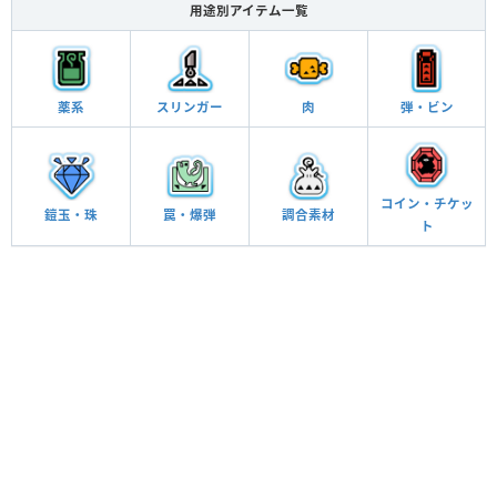
用途別アイテム一覧
薬系
スリンガー
肉
弾・ビン
コイン・チケッ
鎧玉・珠
罠・爆弾
調合素材
ト