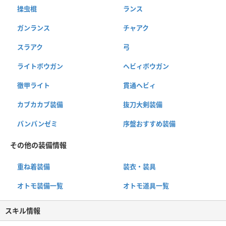
操虫棍
ランス
ガンランス
チャアク
スラアク
弓
ライトボウガン
ヘビィボウガン
徹甲ライト
貫通ヘビィ
カブカカブ装備
抜刀大剣装備
パンパンゼミ
序盤おすすめ装備
その他の装備情報
重ね着装備
装衣・装具
オトモ装備一覧
オトモ道具一覧
スキル情報