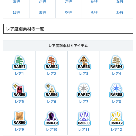
あ行
か行
さ行
た行
な行
は行
ま行
や行
ら行
わ行
レア度別素材の一覧
レア度別素材とアイテム
レア1
レア2
レア3
レア4
レア5
レア6
レア7
レア8
レア9
レア10
レア11
レア12