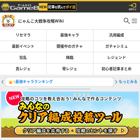
にゃんこ大戦争攻略Wiki
リセマラ
最強キャラ
汎用編成
最新イベント
開催中のガチャ
ガチャシミュ
狂乱
降臨
レジェンド
真レジェ
零レジェ
初心者記事まとめ
最強キャラランキング
もっとみる
レジェン
1
2