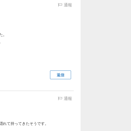
通報
た。
。
返信
通報
隠れて持ってきたそうです。