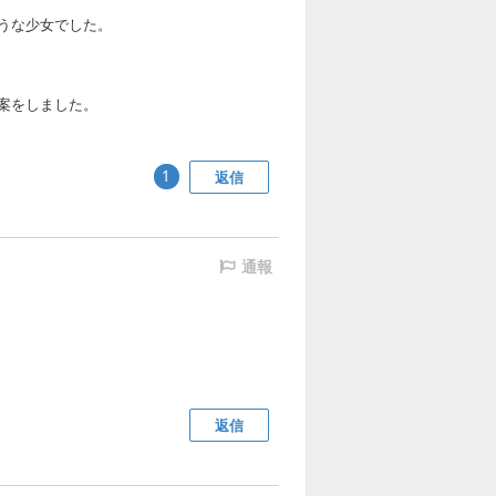
うな少女でした。
案をしました。
返信
1
通報
返信