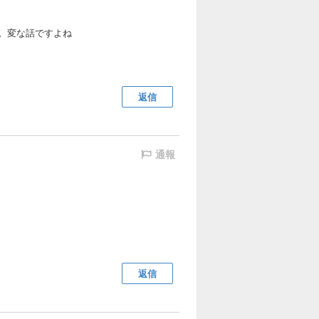
。変な話ですよね
返信
通報
返信