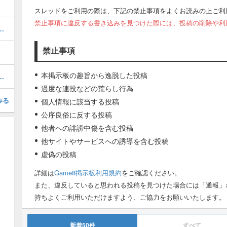
スレッドをご利用の際は、下記の禁止事項をよくお読みの上ご利
禁止事項に違反する書き込みを見つけた際には、投稿の削除や利
当たりキャラと評価｜引くべきか
禁止事項
本掲示板の趣旨から逸脱した投稿
とスケジュール｜今引くべきガチャ
過度な連投などの荒らし行為
みる
個人情報に該当する投稿
公序良俗に反する投稿
他者への誹謗中傷を含む投稿
他サイトやサービスへの誘導を含む投稿
虚偽の投稿
詳細は
Game8掲示板利用規約
をご確認ください。
また、違反していると思われる投稿を見つけた場合には「通報」
持ちよくご利用いただけますよう、ご協力をお願いいたします。
新着50件
すべて