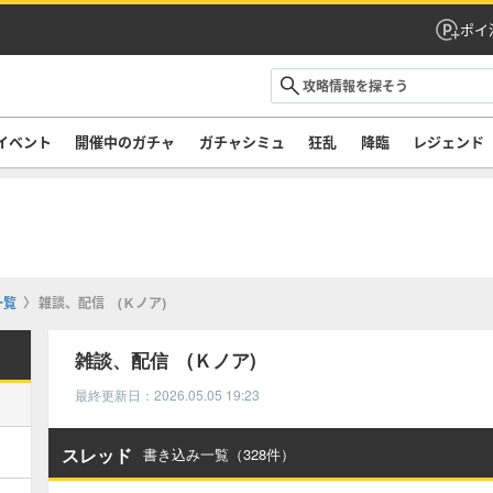
ポイ
イベント
開催中のガチャ
ガチャシミュ
狂乱
降臨
レジェンド
一覧
雑談、配信 (Ｋノア)
雑談、配信 (Ｋノア)
最終更新日：2026.05.05 19:23
スレッド
書き込み一覧（328件）