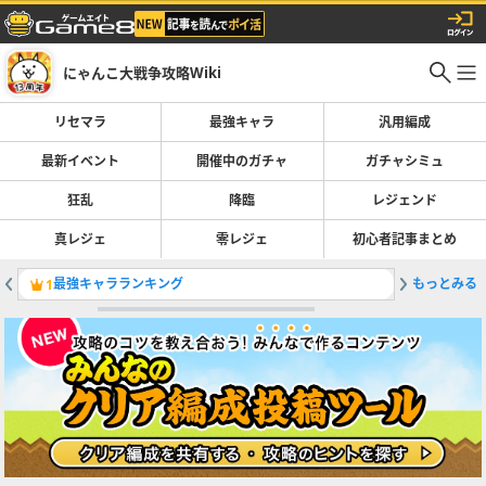
にゃんこ大戦争攻略Wiki
リセマラ
最強キャラ
汎用編成
最新イベント
開催中のガチャ
ガチャシミュ
狂乱
降臨
レジェンド
真レジェ
零レジェ
初心者記事まとめ
最強キャラランキング
もっとみる
ガチャの
1
2