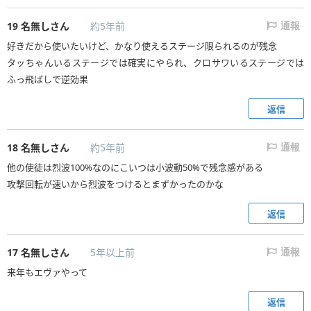
19
名無しさん
約5年前
通報
好きだから使いたいけど、かなり使えるステージ限られるのが残念
タッちゃんいるステージでは確実にやられ、クロサワいるステージでは
ふっ飛ばしで逆効果
返信
18
名無しさん
約5年前
通報
他の使徒は烈波100%なのにこいつは小波動50%で残念感がある
攻撃回転が速いから烈波をつけるとまずかったのかな
返信
17
名無しさん
5年以上前
通報
来年もエヴァやって
返信