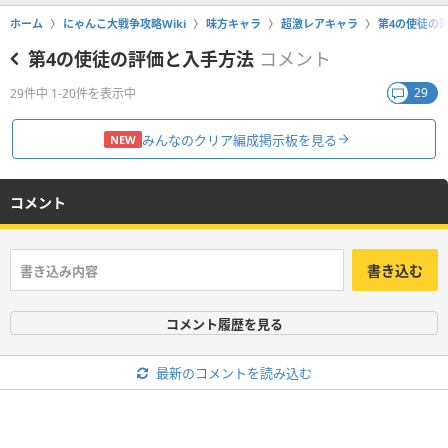
ホーム
にゃんこ大戦争攻略Wiki
味方キャラ
超激レアキャラ
第4の使徒の
第4の使徒の評価と入手方法
コメント
29
29件中 1-20件を表示中
みんなのクリア編成掲示板を見る
NEW
コメント
書き込む
コメント履歴を見る
最新のコメントを読み込む