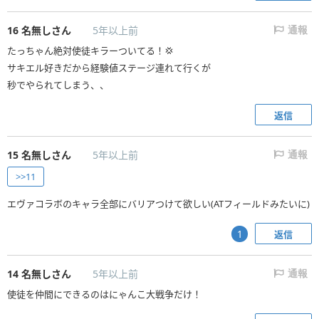
16
名無しさん
5年以上前
通報
たっちゃん絶対使徒キラーついてる！💢
サキエル好きだから経験値ステージ連れて行くが
秒でやられてしまう、、
返信
15
名無しさん
5年以上前
通報
>>11
エヴァコラボのキャラ全部にバリアつけて欲しい(ATフィールドみたいに)
返信
1
14
名無しさん
5年以上前
通報
使徒を仲間にできるのはにゃんこ大戦争だけ！