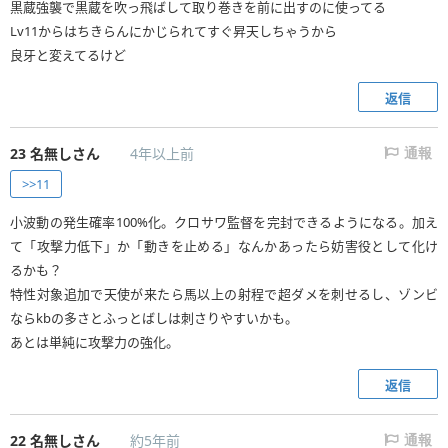
黒蔵強襲で黒蔵を吹っ飛ばして取り巻きを前に出すのに使ってる
Lv11からはちきらんにかじられてすぐ昇天しちゃうから
良牙と変えてるけど
返信
23
名無しさん
4年以上前
通報
>>11
小波動の発生確率100%化。クロサワ監督を完封できるようになる。加え
て「攻撃力低下」か「動きを止める」なんかあったら妨害役として化け
るかも？
特性対象追加で天使が来たら馬以上の射程で超ダメを刺せるし、ゾンビ
ならkbの多さとふっとばしは刺さりやすいかも。
あとは単純に攻撃力の強化。
返信
22
名無しさん
約5年前
通報