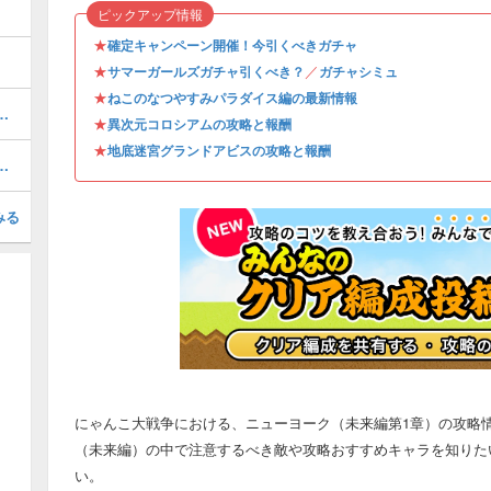
ピックアップ情報
★
確定キャンペーン開催！今引くべきガチャ
★
／
サマーガールズガチャ引くべき？
ガチャシミュ
★
ねこのなつやすみパラダイス編の最新情報
リー（新レジェンド）の攻略一覧
★
異次元コロシアムの攻略と報酬
★
地底迷宮グランドアビスの攻略と報酬
当たりキャラと評価｜引くべきか
みる
にゃんこ大戦争における、ニューヨーク（未来編第1章）の攻略
（未来編）の中で注意するべき敵や攻略おすすめキャラを知りた
い。