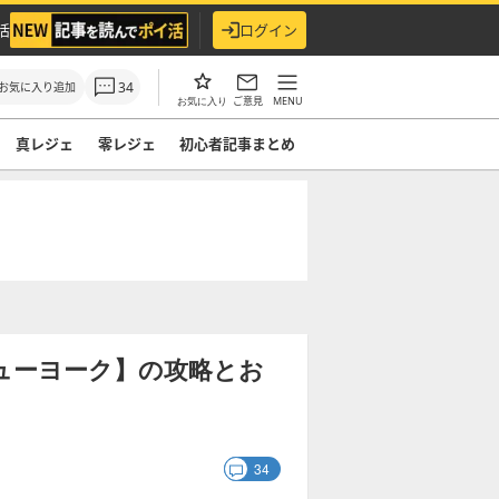
活
ログイン
34
お気に入り追加
ご意見
MENU
お気に入り
真レジェ
零レジェ
初心者記事まとめ
ューヨーク】の攻略とお
34