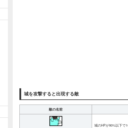
城を攻撃すると出現する敵
敵の名前
城のHPが90%以下で