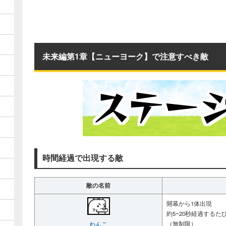
未来編第1章【ニューヨーク】で注意すべき敵
時間経過で出現する敵
敵の名前
開幕から1体出現
約5~20秒経過するた
わんこ
（無制限）