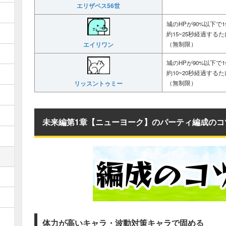
エリザベス56世
城のHPが90%以下で
約15~25秒経過する
エイリワン
（無制限）
城のHPが90%以下で
約10~20秒経過する
リッスントゥミー
（無制限）
未来編第1章【ニューヨーク】のパーティ編成のコ
体力が高いキャラ・波動対策キャラで固める