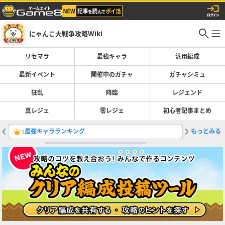
にゃんこ大戦争攻略Wiki
リセマラ
最強キャラ
汎用編成
最新イベント
開催中のガチャ
ガチャシミュ
狂乱
降臨
レジェンド
真レジェ
零レジェ
初心者記事まとめ
最強キャラランキング
もっとみる
ガチャの
1
2