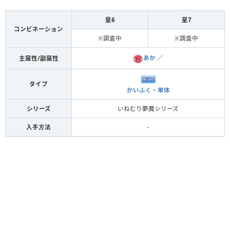
星6
星7
コンビネーション
※調査中
※調査中
あか
／
主属性/副属性
タイプ
かいふく・単体
シリーズ
いねむり夢魔シリーズ
入手方法
-