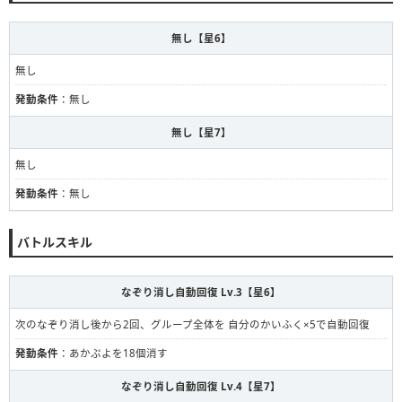
無し【星6】
無し
発動条件
：無し
無し【星7】
無し
発動条件
：無し
バトルスキル
なぞり消し自動回復 Lv.3【星6】
次のなぞり消し後から2回、グループ全体を 自分のかいふく×5で自動回復
発動条件
：あかぷよを18個消す
なぞり消し自動回復 Lv.4【星7】