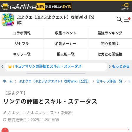
ぷよクエ（ぷよぷよクエスト）攻略Wiki【公
認】
コラボ情報
収集イベント
最強ランキング
リセマラ
名刺メーカー
初心者向け
キャラ一覧
掲示板一覧
セガとの関係性
キュアマリンの評価とスキル・ステータス
もっとみる
1
2
ホーム
ぷよクエ（ぷよぷよクエスト）攻略Wiki【公認】
全キャラ評価一覧
赤
【ぷよクエ】
リンテの評価とスキル・ステータス
ぷよクエ（ぷよぷよクエスト）攻略班
最終更新日：2025.11.20 18:38