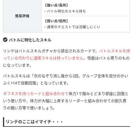
【強い点/長所】
・バトル特化のスキル持ち
簡易評価
【弱い点/短所】
・通常のクエストでは活躍しにくい
バトルに特化したスキル
リンテはバトルスキルガチャから排出されるカードで、
バトルスキルを持
っている代わりに通常スキルは持っていません。
性能はバトル寄りのもの
になっています。
バトルスキルは「次のなぞり消し後から2回、グループ全体を自分のかい
ふく×14で自動回復」となっています。
タフネスを持つカードと組み合わせて
体力1で踏みとどまり即座に回復と
いう使い方や、体力が大幅に上昇するリーダーと組み合わせての耐久寄
りの戦い方等で使いましょう。
リンテのここはイマイチ・・・